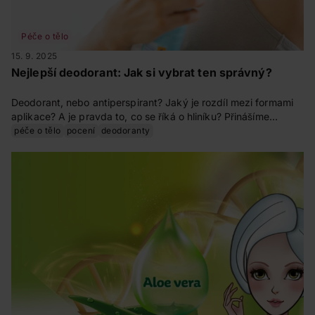
Péče o tělo
15. 9. 2025
Nejlepší deodorant: Jak si vybrat ten správný?
Deodorant, nebo antiperspirant? Jaký je rozdíl mezi formami
aplikace? A je pravda to, co se říká o hliníku? Přinášíme
odpovědi na vše, co vás při výběru a používání deodorantu
péče o tělo
pocení
deodoranty
napadne.