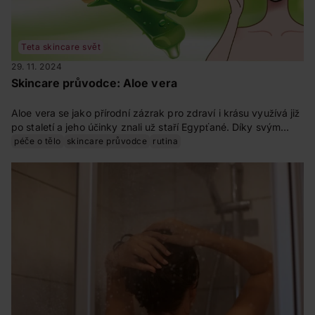
Teta skincare svět
29. 11. 2024
Skincare průvodce: Aloe vera
Aloe vera se jako přírodní zázrak pro zdraví i krásu využívá již
po staletí a jeho účinky znali už staří Egypťané. Díky svým
účinným látkám je oblíbenou součástí kosmetické výbavy. Jak
péče o tělo
skincare průvodce
rutina
působí aloe vera na pleť nebo vlasy a jak ho co nejlépe využít?