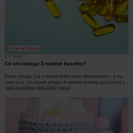
Zdraví a lifestyle
8. 1. 2024
Co umí omega-3 mastné kyseliny?
Pojem omega-3 je v dnešní době často skloňovaným – a my
víme proč. Co přesně omega-3 mastné kyseliny jsou a proč se
bez těchto „zdravých“ tuků naše tělo neobejde?
péče o pokožku
péče o tělo
zdraví