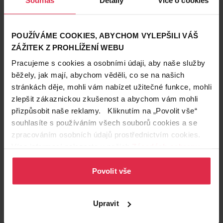
POUŽÍVÁME COOKIES, ABYCHOM VYLEPŠILI VÁŠ
ZÁŽITEK Z PROHLÍŽENÍ WEBU
Pracujeme s cookies a osobními údaji, aby naše služby
Péče o tělo
běžely, jak mají, abychom věděli, co se na našich
19. 8. 2024
stránkách děje, mohli vám nabízet užitečné funkce, mohli
6 věcí, které při péči o tělo možná opomíjíte
zlepšit zákaznickou zkušenost a abychom vám mohli
přizpůsobit naše reklamy. Kliknutím na „Povolit vše“
Když se řekne pravidelná péče o tělo a hygiena, asi si jako
první vybavíte sprchování, mytí vlasů, čištění zubů a ženy
souhlasíte s používáním všech souborů cookies a se
svou každodenní rutinu péče o pleť. Často se ale zapomíná na
péče o tělo
zpracováním osobních údajů prostřednictvím cookies.
oblasti těla, které jsou hůře dostupné a mimo naše zorné pole.
Více informací naleznete v našich
Zásadách ochrany
V tomto článku vám připomeneme 6 věcí, které při péči o tělo
osobních údajů
.
pravděpodobně opomíjíte.
Povolit vše
Upravit