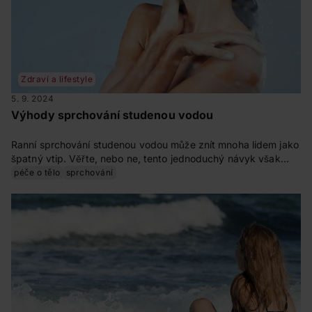
Zdraví a lifestyle
5. 9. 2024
Výhody sprchování studenou vodou
Ranní sprchování studenou vodou může znít mnoha lidem jako
špatný vtip. Věřte, nebo ne, tento jednoduchý návyk však
významně zlepšuje zdraví, posiluje imunitu i psychickou
péče o tělo
sprchování
pohodu. Studená sprcha má navíc pozitivní vliv na pokožku:
stahuje póry, zpevňuje ji a omlazuje. Dejte šanci této osvěžující
rutině, odmění se vám.