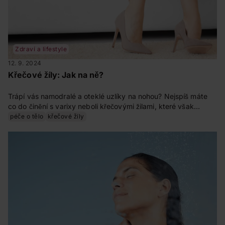
Zdraví a lifestyle
12. 9. 2024
Křečové žíly: Jak na ně?
Trápí vás namodralé a oteklé uzlíky na nohou? Nejspíš máte
co do činění s varixy neboli křečovými žilami, které však
nejsou jen pouhou vadou na kráse. Tento nepříjemný problém
péče o tělo
křečové žíly
postihuje zejména ženy. Co přesně křečové žíly jsou, jak
vznikají a jak se jich zbavit?