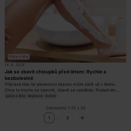
Péče o tělo
14. 4. 2023
Jak se zbavit chloupků před létem: Rychle a
bezbolestně
Příprava těla na plavkovou sezonu může začít už v lednu.
Chce to trochu se zpevnit, zbavit se celulitidy. Posledním
krokem je zbavit se nechtěných chloupků. Je pro vás
péče o tělo
depilace
holení
vhodnější depilace, nebo epilace? Prozradíme jejich výhody,
kolik to bude stát i zda to bude bolet.
Zobrazeno 1-12 z 35
...
1
3