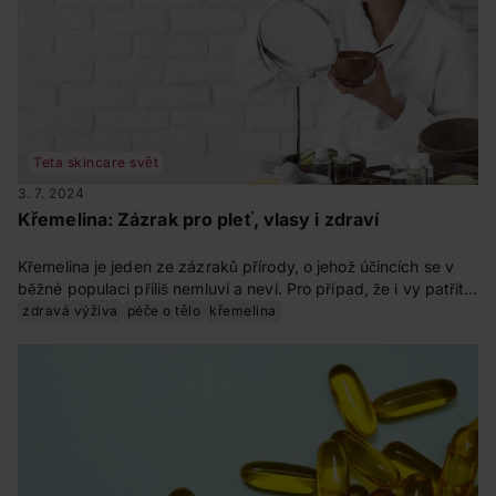
Teta skincare svět
3. 7. 2024
Křemelina: Zázrak pro pleť, vlasy i zdraví
Křemelina je jeden ze zázraků přírody, o jehož účincích se v
běžné populaci příliš nemluví a neví. Pro případ, že i vy patříte
mezi ty informačně nepolíbené, jsme pro vás připravili
zdravá výživa
péče o tělo
křemelina
praktické tipy, jak ji zakomponovat do své péče o pleť. Účinky
křemeliny je totiž nejlepší vyzkoušet na vlastní kůži. A to
doslova.