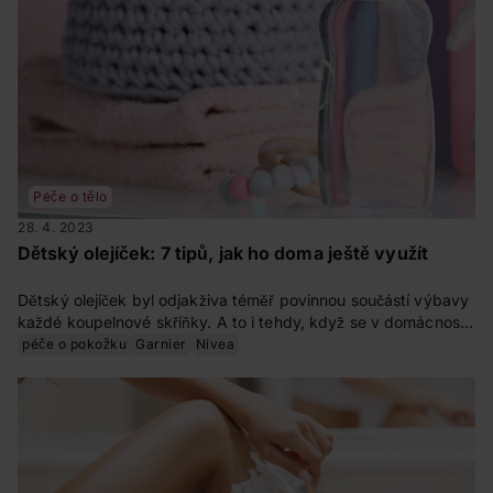
Péče o tělo
28. 4. 2023
Dětský olejíček: 7 tipů, jak ho doma ještě využít
Dětský olejíček byl odjakživa téměř povinnou součástí výbavy
každé koupelnové skříňky. A to i tehdy, když se v domácnosti
žádné děti nevyskytovaly. Možností, jak tento produkt využít,
péče o pokožku
Garnier
Nivea
je totiž opravdu mnoho. Na co všechno se dětský olej hodí?