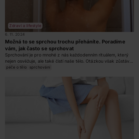
Zdraví a lifestyle
6. 11. 2024
Možná to se sprchou trochu přeháníte. Poradíme
vám, jak často se sprchovat
Sprchování je pro mnohé z nás každodenním rituálem, který
nejen osvěžuje, ale také čistí naše tělo. Otázkou však zůstává,
jak často se mýt, aby pH kůže zůstalo v rovnováze. Odpověď
péče o tělo
sprchování
není úplně jednoznačná, ale pravděpodobně jste ve sprše
častěji, než je nutné. V tomto článku se zaměříme na optimální
frekvenci sprchování a také na to, jaký vliv má teplá, vlažná
nebo studená sprcha na vaše zdraví.