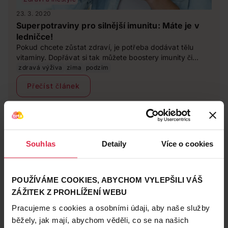
23. 3. 2020
Superpotraviny pro silnější imunitu: Máte je v
ledničce!
Pokud chcete zůstat zdraví, je potřeba dodávat tělu
vitaminy. Dopřávat si tak můžete boostery imunity či
rafinované doplňky stravy. To, co vás udrží v kondici a
zdravá výživa
zima
podzim
posílí vaši imunitu najdete i ve své ledničce!
Přečíst článek
Souhlas
Detaily
Více o cookies
POUŽÍVÁME COOKIES, ABYCHOM VYLEPŠILI VÁŠ
ZÁŽITEK Z PROHLÍŽENÍ WEBU
Pracujeme s cookies a osobními údaji, aby naše služby
běžely, jak mají, abychom věděli, co se na našich