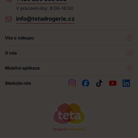
V pracovní dny: 8:00–16:30
info@tetadrogerie.cz
Vše o nákupu
Akce a výhodné nabídky
O nás
Teta klub
O nás
Prodejny
Mobilní aplikace
Kariéra - aktuální nabídka
O e-shopu
Teta pomáhá
Sledujte nás
Obchodní podmínky
Historie
Reklamační řád
Jak chráníme osobní údaje
Nejčastější otázky
Soutěže
Kontakty