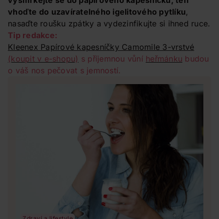
vysmrkejte se do papírového kapesníčku, ten
vhoďte do uzavíratelného igelitového pytlíku
,
nasaďte roušku zpátky a vydezinfikujte si ihned ruce.
Tip redakce:
Kleenex Papírové kapesníčky Camomile 3-vrstvé
(koupit v e-shopu)
s příjemnou vůní
heřmánku
budou
o váš nos pečovat s jemností.
Zdraví a lifestyle