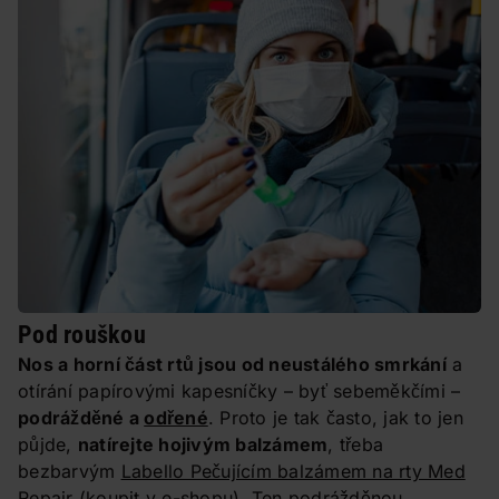
Pod rouškou
Nos a horní část rtů jsou od neustálého smrkání
a
otírání papírovými kapesníčky – byť sebeměkčími –
podrážděné a
odřené
. Proto je tak často, jak to jen
půjde,
natírejte hojivým balzámem
, třeba
bezbarvým
Labello Pečujícím balzámem na rty Med
Repair
(koupit v e-shopu)
. Ten podrážděnou