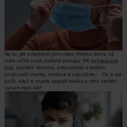
Na to, jak zvládnout rýmu nebo chřipku doma, už
máte určitě svoje ověřené postupy. Pití
bylinkových
čajů
, pojídání vitamínů, antioxidantů a dalších
posilovačů imunity, inhalace a odpočinek… Co si ale
počít, když si musíte nasadit roušku a chtíc nechtíc
vyrazit mezi lidi?