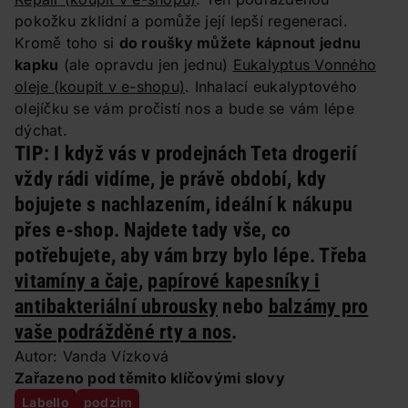
pokožku zklidní a pomůže její lepší regeneraci.
Kromě toho si
do roušky můžete kápnout jednu
kapku
(ale opravdu jen jednu)
Eukalyptus Vonného
oleje
(koupit v e-shopu)
. Inhalací eukalyptového
olejíčku se vám pročistí nos a bude se vám lépe
dýchat.
TIP:
I když vás v prodejnách Teta drogerií
vždy rádi vidíme, je právě období, kdy
bojujete s nachlazením, ideální k nákupu
přes e-shop. Najdete tady vše, co
potřebujete, aby vám brzy bylo lépe. Třeba
vitamíny a čaje
,
papírové kapesníky i
antibakteriální ubrousky
nebo
balzámy pro
vaše podrážděné rty a nos
.
Autor: Vanda Vízková
Zařazeno pod těmito klíčovými slovy
Labello
podzim