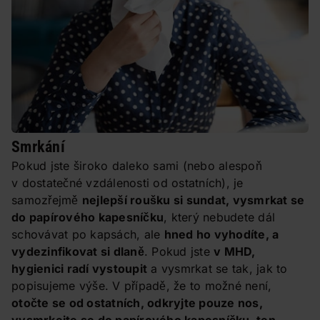
Smrkání
Pokud jste široko daleko sami (nebo alespoň
v dostatečné vzdálenosti od ostatních), je
samozřejmě
nejlepší roušku si sundat, vysmrkat se
do papírového kapesníčku
, který nebudete dál
schovávat po kapsách, ale
hned ho vyhodíte, a
vydezinfikovat si dlaně
. Pokud jste
v MHD,
hygienici radí vystoupit
a vysmrkat se tak, jak to
popisujeme výše. V případě, že to možné není,
otočte se od ostatních, odkryjte pouze nos,