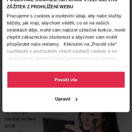
podkladovou
ZÁŽITEK Z PROHLÍŽENÍ WEBU
bázi
. Chvíli počkejte, až se vstřebá, a můžete
Pracujeme s cookies a osobními údaji, aby naše služby
pokračovat: do celé plochy obličeje
vklepejte bříšky
běžely, jak mají, abychom věděli, co se na našich
prstů tónovací
BB nebo CC
krém
. Opět počkejte, až
stránkách děje, mohli vám nabízet užitečné funkce, mohli
se vstřebá, a vrhněte se na
obočí
– lehce ho
zlepšit zákaznickou zkušenost a abychom vám mohli
vykreslete tužkou a klidně se inspirujte současnými
přizpůsobit naše reklamy. Kliknutím na „Povolit vše“
trendy: výrazné, široké obočí se k tomuto trendu
souhlasíte s používáním všech souborů cookies a se
hodí.
Obočí zvýrazňujte krátkými tahy
a
nedělejte
zpracováním osobních údajů prostřednictvím cookies.
příliš ostré kontury.
Pro inspiraci, čím vším ho
Více informací naleznete v našich
Zásadách ochrany
můžete zvýraznit, se podívejte třeba na náš
test
osobních údajů
.
produktů na obočí
.
Povolit vše
Upravit
2.
Tvářenku
se nebojte
nanést trošku
proti