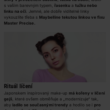
s vaším barevným typem,
řasenku
a
tužku nebo
linku na oči
. Jemné, ale dobře viditelné linky
vykouzlíte třeba s
Maybelline tekutou linkou ve fixu
Master Precise.
Rituál líčení
Japonskem inspirovaný make-up
má
kořeny v líčení
gejš
, které ovšem obměňuje a „modernizuje“ tak,
aby
ladilo se současnými trendy
a hodilo se i
pro