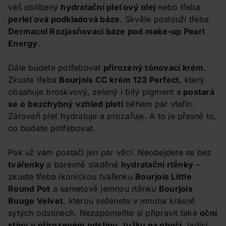
váš oblíbený
hydratační pleťový olej
nebo třeba
perleťová podkladová báze
. Skvěle poslouží třeba
Dermacol Rozjasňovací báze pod make-up Pearl
Energy
.
Dále budete potřebovat
přirozený tónovací krém
.
Zkuste třeba
Bourjois CC krém 123 Perfect
, který
obsahuje broskvový, zelený i bílý pigment a
postará
se o
bezchybný vzhled pleti
během pár vteřin.
Zároveň pleť hydratuje a prozařuje. A to je přesně to,
co budete potřebovat.
Pak už vám postačí jen pár věcí. Neobejdete se bez
tvářenky
a barevně sladěné
hydratační rtěnky
–
zkuste třeba ikonickou tvářenku
Bourjois Little
Round Pot
a sametově jemnou rtěnku
Bourjois
Rouge Velvet
, kterou seženete v mnoha krásně
sytých odstínech. Nezapomeňte si připravit také
oční
stíny v přirozeném odstínu
,
tužku na obočí
, ladící