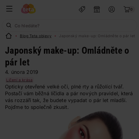
0
Blog Teta objevy
Japonský make-up: Omládněte o pár let
Japonský make-up: Omládněte o
pár let
4. února 2019
Líčení a krása
Opticky otevřené velké oči, plné rty a růžolící tvář.
Postačí vám běžná líčidla a pár nových pravidel, která
vás rozzáří tak, že budete vypadat o pár let mladší.
Pojďme to společně zkusit.