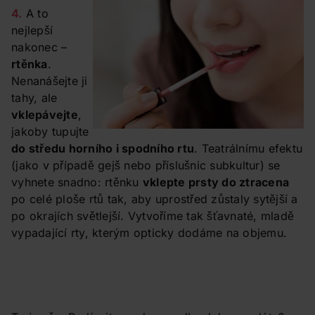
4.
A to
nejlepší
nakonec –
rtěnka
.
Nenanášejte ji
tahy, ale
vklepávejte
,
jakoby tupujte
do středu horního i spodního rtu
. Teatrálnímu efektu
(jako v případě gejš nebo příslušnic subkultur) se
vyhnete snadno: rtěnku
vklepte prsty do ztracena
po celé ploše rtů tak, aby uprostřed zůstaly sytější a
po okrajích světlejší. Vytvoříme tak šťavnaté, mladě
vypadající rty, kterým opticky dodáme na objemu.