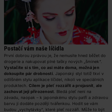
Postačí vám naše líčidla
První dobrou zprávou je, že nemusíte hned běžet do
drogerie a nakupovat plné tašky nových „šminek“.
Vystačíte si s tím, co asi máte doma, možná jen
dokoupíte pár drobností
. Japonský styl totiž tkví v
odlišném stylu aplikace líčidel, nikoli ve speciálních
produktech.
Cílem je
pleť rozzářit a projasnit
,
ale
zachovat její přirozenost
. Bledá pleť není na
závadu, naopak – k japonskému stylu patří a zdravou
barvu jí dodáte později tvářenkou. Hodit se vám
budou „vychytávky“, které pleť rozzáří. Může to být