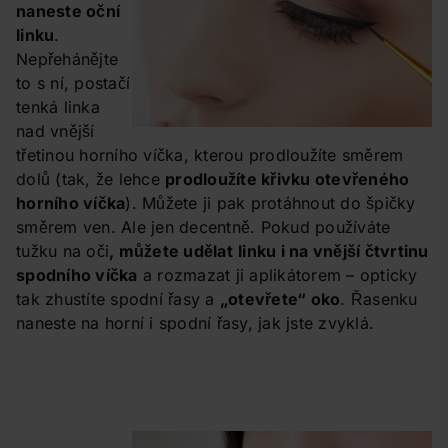
naneste oční
linku
.
Nepřehánějte
to s ní, postačí
tenká linka
nad vnější
třetinou horního víčka, kterou prodloužíte směrem
dolů (tak, že lehce
prodloužíte křivku otevřeného
horního víčka
). Můžete ji pak protáhnout do špičky
směrem ven. Ale jen decentně. Pokud používáte
tužku na oči
, můžete udělat
linku i na vnější čtvrtinu
spodního víčka
a rozmazat ji aplikátorem – opticky
tak zhustíte spodní řasy a
„otevřete“ oko
. Řasenku
naneste na horní i spodní řasy, jak jste zvyklá.