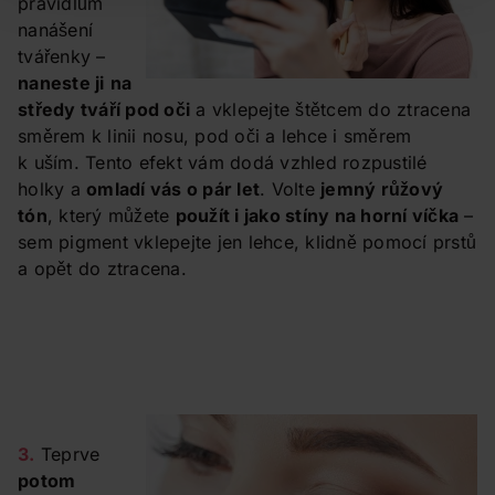
pravidlům
nanášení
tvářenky –
naneste ji
na
středy tváří pod oči
a vklepejte štětcem do ztracena
směrem k linii nosu, pod oči a lehce i směrem
k uším. Tento efekt vám dodá vzhled rozpustilé
holky a
omladí vás o pár let
. Volte
jemný růžový
tón
, který můžete
použít i jako stíny na horní víčka
–
sem pigment vklepejte jen lehce, klidně pomocí prstů
a opět do ztracena.
3.
Teprve
potom