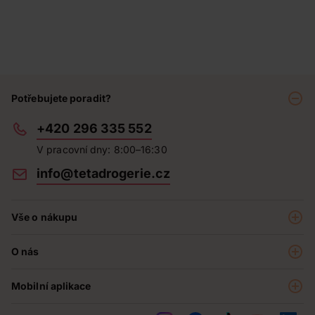
Potřebujete poradit?
+420 296 335 552
V pracovní dny: 8:00–16:30
info@tetadrogerie.cz
Vše o nákupu
Akce a výhodné nabídky
O nás
Teta klub
O nás
Prodejny
Mobilní aplikace
Kariéra - aktuální nabídka
O e-shopu