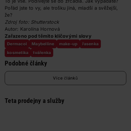
To je vše. Podívejte se do zrcadla. Jak vypadáte?
Pořád jste to vy, ale trošku jiná, mladší a svěžejší,
že?
Zdroj foto: Shutterstock
Autor: Karolína Hornová
Zařazeno pod těmito klíčovými slovy
Dermacol
Maybelline
make-up
řasenka
kosmetika
tvářenka
Podobné články
Více článků
Teta prodejny a služby