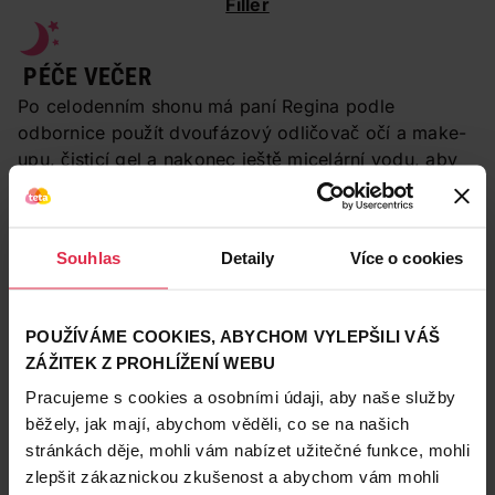
Filler
PÉČE VEČER
Po celodenním shonu má paní Regina podle
odbornice použít dvoufázový odličovač očí a make-
upu, čisticí gel a nakonec ještě micelární vodu, aby
dokonale vyčistila pleť
od všech nečistot. V dalším
kroku pak má použít zpevňující oční krém, sérum
proti pigmentovým skvrnám a remodelační noční
Souhlas
Detaily
Více o cookies
krém.
Čištění:
POUŽÍVÁME COOKIES, ABYCHOM VYLEPŠILI VÁŠ
ZÁŽITEK Z PROHLÍŽENÍ WEBU
Pracujeme s cookies a osobními údaji, aby naše služby
běžely, jak mají, abychom věděli, co se na našich
stránkách děje, mohli vám nabízet užitečné funkce, mohli
zlepšit zákaznickou zkušenost a abychom vám mohli