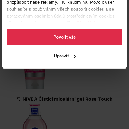
přizpůsobit naše reklamy. Kliknutím na „Povolit vše“
souhlasíte s používáním všech souborů cookies a se
zpracováním osobních údajů prostřednictvím cookies.
🛒 NIVEA Dvoufázový odličovač očí
Více informací naleznete v našich
Zásadách ochrany
a make-upu
osobních údajů
.
Povolit vše
Upravit
🛒 NIVEA Čisticí micelární gel Rose Touch