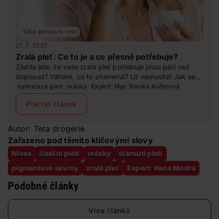
Teta skincare svět
21. 7. 2020
Zralá pleť: Co to je a co přesně potřebuje?
Zjistila jste, že vaše zralá pleť potřebuje jinou péči než
doposud? Váháte, co to znamená? Už nemusíte! Jak se
vlastně pozná zralá pleť a jakou péči opravdu potřebuje,
hydratace pleti
vrásky
Expert: Mgr. Blanka Kučerová
jsme pro vás zjistili.
Přečíst článek
Autor: Teta drogerie
Zařazeno pod těmito klíčovými slovy
Nivea
čistění pleti
vrásky
stárnutí pleti
pigmentové skvrny
zralá pleť
Expert: Hana Modrá
Podobné články
Více článků