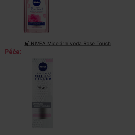
🛒 NIVEA M
icelární voda Rose Touch
Péče: