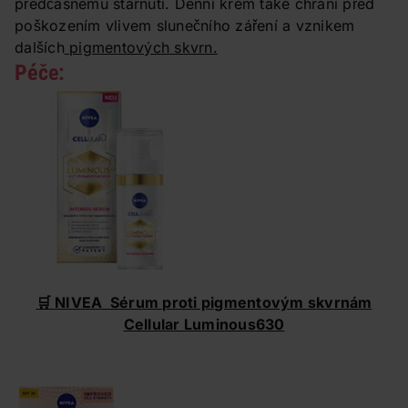
předčasnému stárnutí. Denní krém také chrání před
poškozením vlivem slunečního záření a vznikem
dalších
pigmentových skvrn.
Péče:
🛒 NIVEA Sérum proti pigmentovým skvrnám
Cellular Luminous630