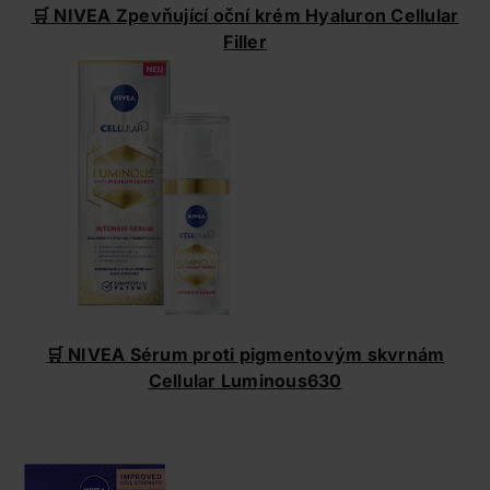
🛒 NIVEA Zpevňující oční krém Hyaluron Cellular
Filler
🛒 NIVEA Sérum proti pigmentovým skvrnám
Cellular Luminous630