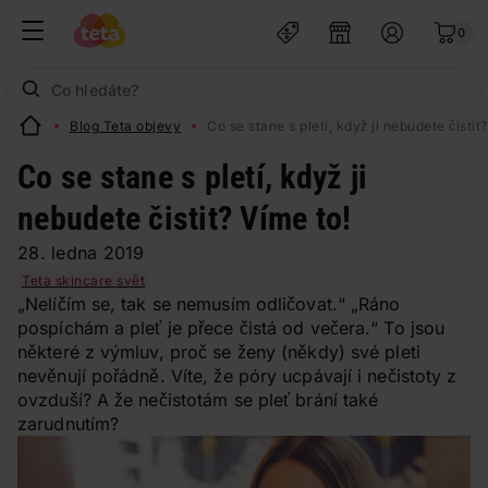
0
Blog Teta objevy
Co se stane s pletí, když ji nebudete čistit
Co se stane s pletí, když ji
nebudete čistit? Víme to!
28. ledna 2019
Teta skincare svět
„Nelíčím se, tak se nemusím odličovat.“ „Ráno
pospíchám a pleť je přece čistá od večera.“ To jsou
některé z výmluv, proč se ženy (někdy) své pleti
nevěnují pořádně. Víte, že póry ucpávají i nečistoty z
ovzduší? A že nečistotám se pleť brání také
zarudnutím?