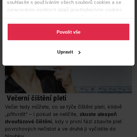
souhlasíte s používáním všech souborů cookies a se
panthenolu čistí a stahuje póry a zklidňuje mastnou a
zpracováním osobních údajů prostřednictvím cookies.
problematickou pleť.
Ellie Hydratační pleťová voda
Více informací naleznete v našich
Zásadách ochrany
Hydrating Cleansing Toner
s vitaminem E osvěžuje
osobních údajů
.
pleť.
Povolit vše
Upravit
Večerní čištění pleti
Večer tedy můžete, co se týče čištění pleti, klidně
„přitvrdit“ – i pokud se nelíčíte,
zkuste alespoň
dvoufázové čištění
, kdy v první fázi zbavíte pleť
povrchových nečistot a ve druhé ji vyčistíte do
hloubky.