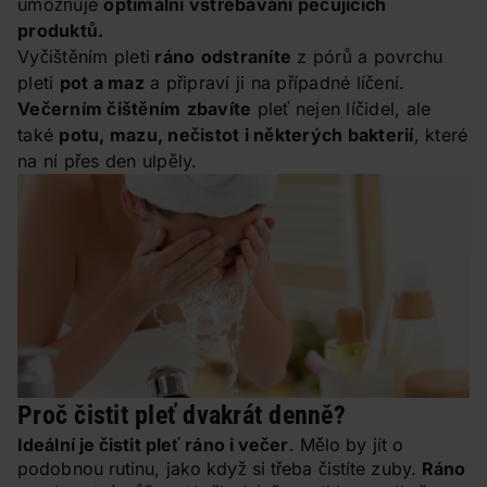
umožňuje
optimální vstřebávání pečujících
produktů.
Vyčištěním pleti
ráno
odstraníte
z pórů a povrchu
pleti
pot a maz
a připraví ji na případné líčení.
Večerním čištěním
zbavíte
pleť nejen líčidel, ale
také
potu, mazu, nečistot i některých bakterií
, které
na ní přes den ulpěly.
Proč čistit pleť dvakrát denně?
Ideální je čistit pleť ráno i večer
. Mělo by jít o
podobnou rutinu, jako když si třeba čistíte zuby.
Ráno