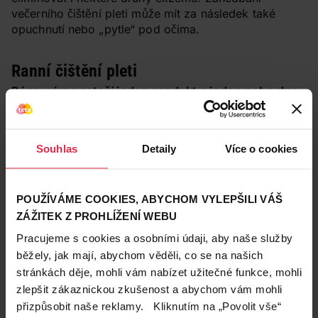
večerního čištění pleti může mít za následek také
opuchnutí nebo „pytle“ pod očima.
Ranní čištění pleti
Ráno
vám postačí jeden produkt a jeden nebo dva
pleťové tamponky
. Produkt volte podle toho, co si
vaše pleť žádá:
mastná pleť
bude potřebovat
produkt pro mastnou pleť, který umí dobře vyčistit
Souhlas
Detaily
Více o cookies
póry
a nedovolí, aby se v nich přes den množily
bakterie. V případě potřeby můžete použít ještě
produkt (tonikum) na stažení pórů.
Normální a suché
POUŽÍVÁME COOKIES, ABYCHOM VYLEPŠILI VÁŠ
pleti
postačí hydratační čisticí mléko nebo micelární
ZÁŽITEK Z PROHLÍŽENÍ WEBU
voda, která pleť osvěží, prokrví a připraví na použití
Pracujeme s cookies a osobními údaji, aby naše služby
dalších produktů.
běžely, jak mají, abychom věděli, co se na našich
stránkách děje, mohli vám nabízet užitečné funkce, mohli
Tip redakce:
zlepšit zákaznickou zkušenost a abychom vám mohli
Ellie Young čisticí pleťová voda Anti-Spot
přizpůsobit naše reklamy. Kliknutím na „Povolit vše“
Cleansing Toner
s obsahem kyseliny salicylové a