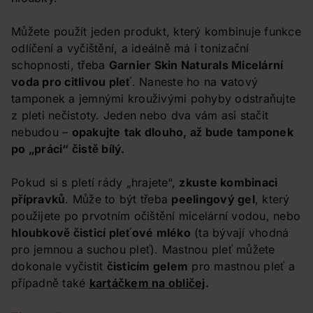
Můžete použít jeden produkt, který kombinuje funkce
odlíčení a vyčištění, a ideálně má i tonizační
schopnosti, třeba
Garnier Skin Naturals Micelární
voda pro citlivou pleť
. Naneste ho na
v
atový
tamponek a jemnými krouživými pohyby odstraňujte
z pleti nečistoty. Jeden nebo dva vám asi stačit
nebudou –
opakujte
tak dlouho, až bude tamponek
po „práci“ čistě bílý.
Pokud si s pletí rády „hrajete“,
zkuste kombinaci
přípravků
. Může to být třeba
peelingový gel
, který
použijete po prvotním očištění micelární vodou, nebo
hloubkově čisticí pleťové mléko
(ta bývají vhodná
pro jemnou a suchou pleť). Mastnou pleť můžete
dokonale vyčistit
čisticím gelem
pro mastnou pleť a
případně také
kartáčkem na obličej
.