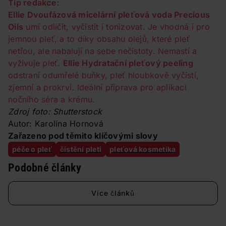
Tip redakce:
Ellie Dvoufázová micelární pleťová voda Precious
Oils
umí odlíčit, vyčistit i tonizovat. Je vhodná i pro
jemnou pleť, a to díky obsahu olejů, které pleť
netřou, ale nabalují na sebe nečistoty. Nemastí a
vyživuje pleť.
Ellie Hydratační pleťový peeling
odstraní odumřelé buňky, pleť hloubkově vyčistí,
zjemní a prokrví. Ideální příprava pro aplikaci
nočního séra a krému.
Zdroj foto: Shutterstock
Autor: Karolína Hornová
Zařazeno pod těmito klíčovými slovy
péče o pleť
čistění pleti
pleťová kosmetika
Podobné články
Více článků