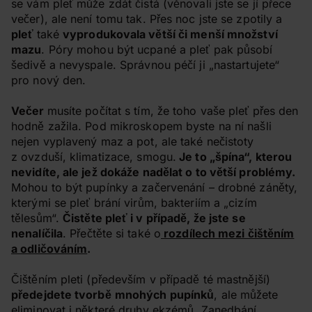
se vám pleť může zdát čistá (věnovali jste se jí přece
večer), ale není tomu tak. Přes noc jste se zpotily a
pleť
také
vyprodukovala větší či menší množství
mazu
. Póry mohou být ucpané a pleť pak působí
šedivě a nevyspale. Správnou péčí ji „nastartujete“
pro nový den.
Večer
musíte počítat s tím, že toho vaše pleť přes den
hodně zažila. Pod mikroskopem byste na ní našli
nejen vyplavený maz a pot, ale také nečistoty
z ovzduší, klimatizace, smogu.
Je to „špína“, kterou
nevidíte, ale jež dokáže nadělat o to větší problémy.
Mohou to být pupínky a začervenání – drobné záněty,
kterými se pleť brání virům, bakteriím a „cizím
tělesům“.
Čistěte pleť i v případě, že jste se
nenalíčila
. Přečtěte si také o
rozdílech mezi čištěním
a odličováním
.
Čištěním pleti (především v případě té mastnější)
předejdete tvorbě
mnohých pupínků
, ale můžete
eliminovat i některé druhy ekzémů. Zanedbání