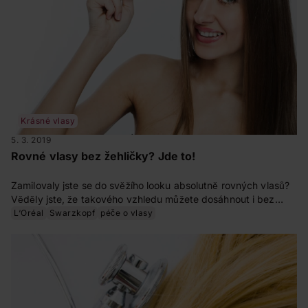
Krásné vlasy
5. 3. 2019
Rovné vlasy bez žehličky? Jde to!
Zamilovaly jste se do svěžího looku absolutně rovných vlasů?
Věděly jste, že takového vzhledu můžete dosáhnout i bez
použití žehličky? Přinášíme komplexní návod na to, jak si vlasy
L‘Oréal
Swarzkopf
péče o vlasy
vyfoukat do rovna. O své tipy se s námi podělila vlasová
stylistka Markéta Karvaiová.