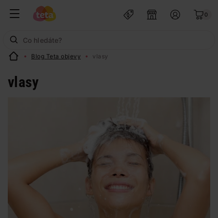
0
Blog Teta objevy
vlasy
vlasy