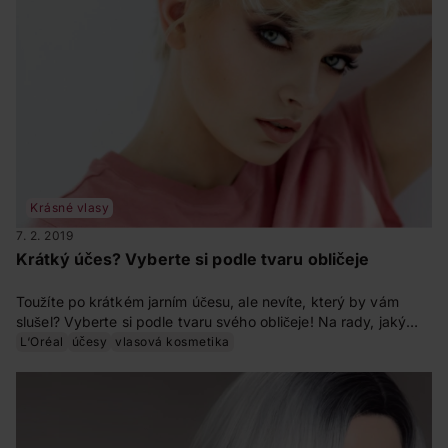
Krásné vlasy
7. 2. 2019
Krátký účes? Vyberte si podle tvaru obličeje
Toužíte po krátkém jarním účesu, ale nevíte, který by vám
slušel? Vyberte si podle tvaru svého obličeje! Na rady, jaký
účes se hodí pro který tvar obličeje, jsme se zeptali kadeřnice
L‘Oréal
účesy
vlasová kosmetika
Martiny Kolářové.