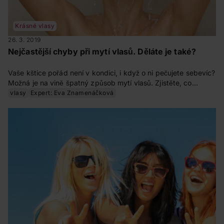
Krásné vlasy
26. 3. 2019
Nejčastější chyby při mytí vlasů. Děláte je také?
Vaše kštice pořád není v kondici, i když o ni pečujete sebevíc?
Možná je na vině špatný způsob mytí vlasů. Zjistěte, co
všechno jim ubírá na kráse a jak si vlastně správně mýt vlasy.
vlasy
Expert: Eva Znamenáčková
Poradí vám kadeřnice Eva Znamenáčková.