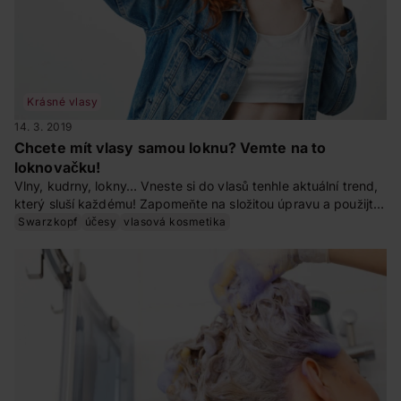
Krásné vlasy
14. 3. 2019
Chcete mít vlasy samou loknu? Vemte na to
loknovačku!
Vlny, kudrny, lokny… Vneste si do vlasů tenhle aktuální trend,
který sluší každému! Zapomeňte na složitou úpravu a použijte
současný hit – loknovačku. Jak na to, jsme se ptali expertky
Swarzkopf
účesy
vlasová kosmetika
na krásné vlasy Dagmar Míznerové.