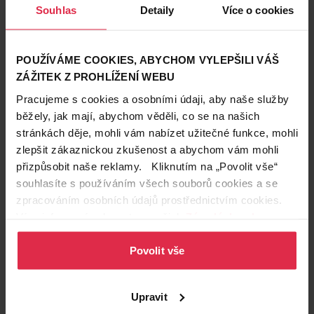
Souhlas
Detaily
Více o cookies
POUŽÍVÁME COOKIES, ABYCHOM VYLEPŠILI VÁŠ
ZÁŽITEK Z PROHLÍŽENÍ WEBU
Pracujeme s cookies a osobními údaji, aby naše služby
Krásné vlasy
běžely, jak mají, abychom věděli, co se na našich
6. 3. 2019
stránkách děje, mohli vám nabízet užitečné funkce, mohli
Bláznivé barvy vlasů: Která je ta pravá pro vás?
zlepšit zákaznickou zkušenost a abychom vám mohli
přizpůsobit naše reklamy. Kliknutím na „Povolit vše“
Tyrkysová, aqua nebo flamingo na vlasech? Proč ne? Ale
pozor na to, aby vám vybraná crazy barva taky slušela. S
souhlasíte s používáním všech souborů cookies a se
kadeřnicí Martinou Kolářovou vám poradíme, jak si pro sebe
péče o vlasy
vlasová kosmetika
vlasy
zpracováním osobních údajů prostřednictvím cookies.
vybrat tu pravou.
Více informací naleznete v našich
Zásadách ochrany
osobních údajů
.
Povolit vše
Upravit