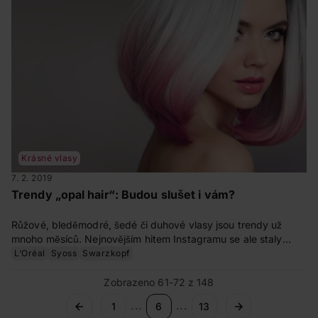
Krásné vlasy
7. 2. 2019
Trendy „opal hair“: Budou slušet i vám?
Růžové, bleděmodré, šedé či duhové vlasy jsou trendy už
mnoho měsíců. Nejnovějším hitem Instagramu se ale staly
opálové, ledové odstíny vlasů. Komu sluší a jak na ně?
L‘Oréal
Syoss
Swarzkopf
Zobrazeno 61-72 z 148
...
...
1
6
13