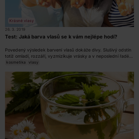
Krásné vlasy
26. 3. 2019
Test: Jaká barva vlasů se k vám nejlépe hodí?
Povedený výsledek barvení vlasů dokáže divy. Slušivý odstín
totiž omladí, rozzáří, vyzmizíkuje vrásky a v neposlední řadě
zvedne náladu. Jak takovou barvu na vlasy najít? Náš
kosmetika
vlasy
zábavný kvíz vám poradí!