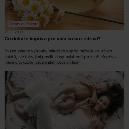
Zdraví a lifestyle
21. 3. 2019
Co dokáže kopřiva pro vaši krásu i zdraví?
Svěže zelené výhonky mladých kopřiv můžete využít do
salátů, ale taky jimi posílit vlasy oslabené po zimě. Kopřiva
pročišťuje, prokrvuje a hodí se k péči o aknózní pleť. Podívejte,
péče o pokožku
péče o pleť
péče o vlasy
s čím vším vám může pomoct.