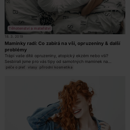
Těhotenství a mateřství
18. 3. 2019
Maminky radí: Co zabírá na vši, opruzeniny & další
problémy
Trápí vaše dítě opruzeniny, atopický ekzém nebo vši?
Sesbírali jsme pro vás tipy od samotných maminek na
konkrétní problémy s dětskou pokožkou. A třeba v nich
péče o pleť
vlasy
přírodní kosmetika
najdete právě vy ten svůj recept na úspěch.