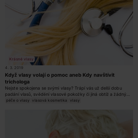
Krásné vlasy
4. 3. 2019
Když vlasy volají o pomoc aneb Kdy navštívit
trichologa
Nejste spokojena se svými vlasy? Trápí vás už delší dobu
padání vlasů, svědění vlasové pokožky či jiná obtíž a žádný
vlasový přípravek na to nezabírá? A už jste se zkusili obrátit
péče o vlasy
vlasová kosmetika
vlasy
na trichologa? S kterými problémy vám může pomoci, jsme se
ptali trichologa Lukáše Rossbacha.