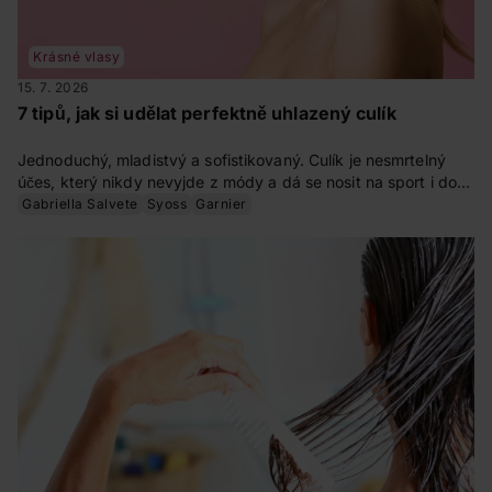
Krásné vlasy
15. 7. 2026
7 tipů, jak si udělat perfektně uhlazený culík
Jednoduchý, mladistvý a sofistikovaný. Culík je nesmrtelný
účes, který nikdy nevyjde z módy a dá se nosit na sport i do
společnosti. Víte, jak si učesat perfektní uhlazený culík?
Gabriella Salvete
Syoss
Garnier
Zkuste to s naším návodem.