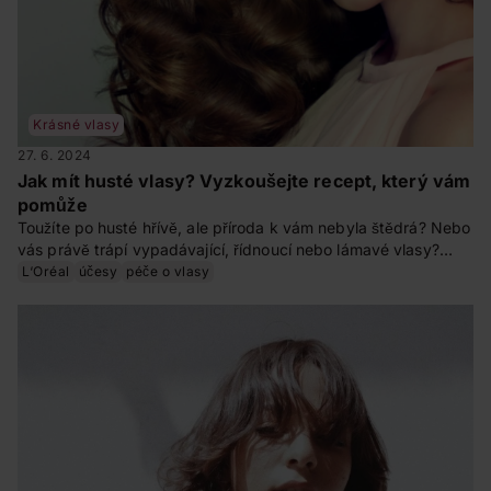
Krásné vlasy
27. 6. 2024
Jak mít husté vlasy? Vyzkoušejte recept, který vám
pomůže
Toužíte po husté hřívě, ale příroda k vám nebyla štědrá? Nebo
vás právě trápí vypadávající, řídnoucí nebo lámavé vlasy?
Nezoufejte! Poradíme vám, jak zvýšit hustotu vlasů.
L‘Oréal
účesy
péče o vlasy