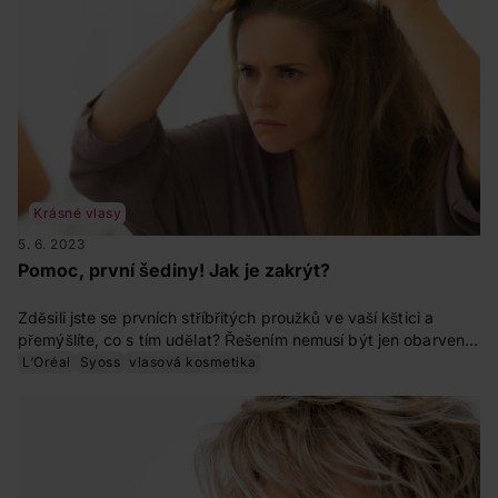
Krásné vlasy
5. 6. 2023
Pomoc, první šediny! Jak je zakrýt?
Zděsili jste se prvních stříbřitých proužků ve vaší kštici a
přemýšlíte, co s tím udělat? Řešením nemusí být jen obarvení,
existují třeba i spreje na šediny či jiné možnosti. Znáte je
L‘Oréal
Syoss
vlasová kosmetika
všechny?