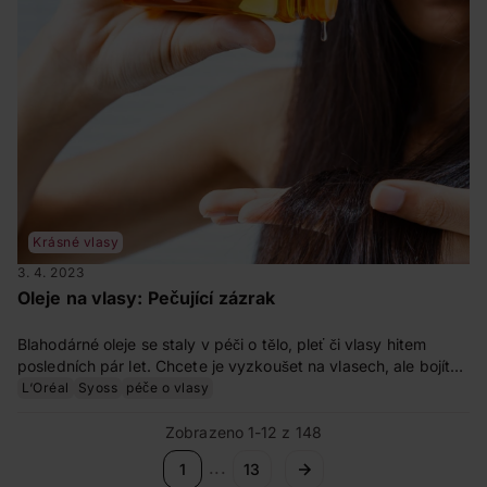
Krásné vlasy
3. 4. 2023
Oleje na vlasy: Pečující zázrak
Blahodárné oleje se staly v péči o tělo, pleť či vlasy hitem
posledních pár let. Chcete je vyzkoušet na vlasech, ale bojíte
se, aby vám namísto krásné hřívy nezbylo jen mastné klubko
L‘Oréal
Syoss
péče o vlasy
vlasů? Jak správně používat pečující oleje na vlasy, jsme se
zeptali expertky Báry Doležalové.
Zobrazeno 1-12 z 148
...
1
13