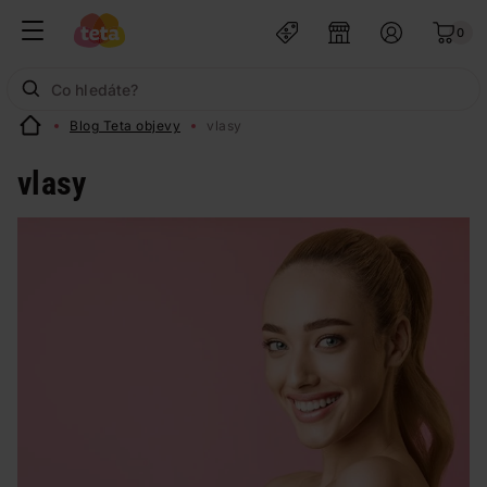
0
Blog Teta objevy
vlasy
vlasy