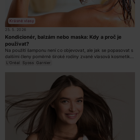
Krásné vlasy
25. 5. 2026
Kondicionér, balzám nebo maska: Kdy a proč je
používat?
Na použití šamponu není co objevovat, ale jak se popasovat s
dalšími členy poměrně široké rodiny zvané vlasová kosmetika?
Dá se zaměnit kondicionér s balzámem? A proč bychom doma
L‘Oréal
Syoss
Garnier
měli mít i masku na vlasy? Na to jsme se zeptali kadeřnice Evy
Znamenáčkové.