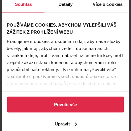
Souhlas
Detaily
Více o cookies
POUŽÍVÁME COOKIES, ABYCHOM VYLEPŠILI VÁŠ
ZÁŽITEK Z PROHLÍŽENÍ WEBU
Pracujeme s cookies a osobními údaji, aby naše služby
Krásné vlasy
běžely, jak mají, abychom věděli, co se na našich
27. 7. 2023
stránkách děje, mohli vám nabízet užitečné funkce, mohli
Henna: Přírodní barvení i péče o vlasy
zlepšit zákaznickou zkušenost a abychom vám mohli
přizpůsobit naše reklamy. Kliknutím na „Povolit vše“
Chcete pečovat o svoje vlasy co nejšetrněji a nezatěžovat je
přípravky se spoustou chemie? V tom případě vsaďte na
souhlasíte s používáním všech souborů cookies a se
hennu! Používala se už před tisíci lety ve starodávném Egyptě
péče o vlasy
vlasy
přírodní kosmetika
zpracováním osobních údajů prostřednictvím cookies.
a její blahodárné účinky fungují stejně dobře i dnes.
Více informací naleznete v našich
Zásadách ochrany
osobních údajů
.
Povolit vše
Upravit