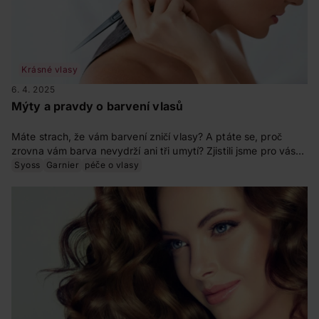
Krásné vlasy
6. 4. 2025
Mýty a pravdy o barvení vlasů
Máte strach, že vám barvení zničí vlasy? A ptáte se, proč
zrovna vám barva nevydrží ani tři umytí? Zjistili jsme pro vás
pravdu o barvení vlasů.
Syoss
Garnier
péče o vlasy