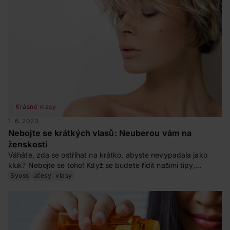
Krásné vlasy
1. 6. 2023
Nebojte se krátkých vlasů: Neuberou vám na
ženskosti
Váháte, zda se ostříhat na krátko, abyste nevypadala jako
kluk? Nebojte se toho! Když se budete řídit našimi tipy,
nešlápnete vedle.
Syoss
účesy
vlasy