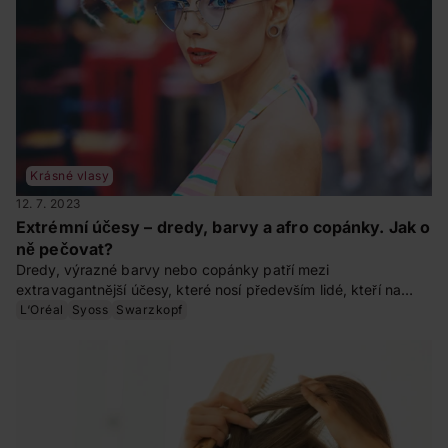
Krásné vlasy
12. 7. 2023
Extrémní účesy – dredy, barvy a afro copánky. Jak o
ně pečovat?
Dredy, výrazné barvy nebo copánky patří mezi
extravagantnější účesy, které nosí především lidé, kteří na
sebe chtějí upoutat pozornost. Ať už přemýšlíte o takovém
L‘Oréal
Syoss
Swarzkopf
účesu, nebo jste jeho hrdými nositeli, měli byste vědět, jak se
o takové vlasy starat a jak účes udržovat. To vše se dozvíte v
našem článku.