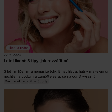
Líčení a krása
22. 6. 2023
Letní líčení: 3 tipy, jak rozzářit oči
S letním líčením si nemusíte tolik lámat hlavu, hutný make-up si
nechte na podzim a zaměřte se spíše na oči. S výrazným
líčením očí můžete vyrazit na plážový večírek nebo do
Dermacol
léto
Miss Sporty
hotelového baru. Zkuste naše tři návody na nápadité líčení očí
a buďte za hvězdu.