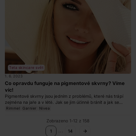
Teta skincare svět
1. 6. 2023
Co opravdu funguje na pigmentové skvrny? Víme
víc!
Pigmentové skvrny jsou jedním z problémů, které nás trápí
zejména na jaře a v létě. Jak se jim účinně bránit a jak se
starat o ty, které už máte? Zjistěte v našem článku.
Rimmel
Garnier
Nivea
Zobrazeno 1-12 z 158
...
1
14