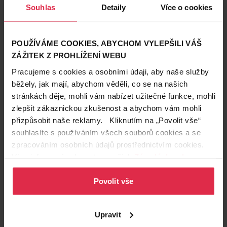
Souhlas
Detaily
Více o cookies
POUŽÍVÁME COOKIES, ABYCHOM VYLEPŠILI VÁŠ
ZÁŽITEK Z PROHLÍŽENÍ WEBU
Pracujeme s cookies a osobními údaji, aby naše služby
Péče o tělo
běžely, jak mají, abychom věděli, co se na našich
8. 12. 2023
stránkách děje, mohli vám nabízet užitečné funkce, mohli
Vánoční manikúra - jednoduchá, ale efektivní
zlepšit zákaznickou zkušenost a abychom vám mohli
přizpůsobit naše reklamy. Kliknutím na „Povolit vše“
Chystáte se na firemní vánoční večírek nebo sváteční večeři s
rodinou? Upravte si letos netradičně a stylově své nehty a
souhlasíte s používáním všech souborů cookies a se
dodejte slavnostnímu outfitu ten správný lesk. Jak na to?
Dermacol
manikúra
nail-art
zpracováním osobních údajů prostřednictvím cookies.
Vyzkoušejte naše tři tipy na rychlou a efektní vánoční
Více informací naleznete v našich
Zásadách ochrany
manikúru.
osobních údajů
.
Povolit vše
Upravit