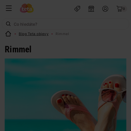
0
Blog Teta objevy
Rimmel
Rimmel