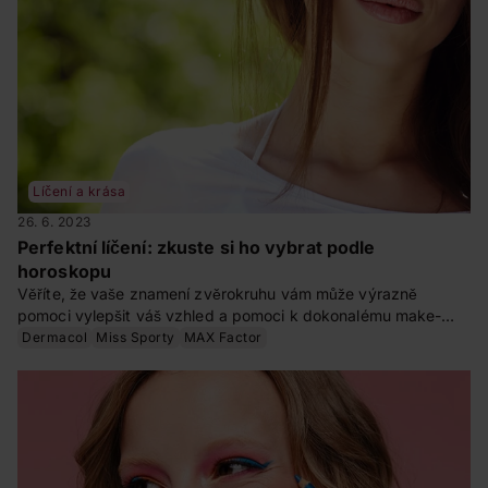
Líčení a krása
26. 6. 2023
Perfektní líčení: zkuste si ho vybrat podle
horoskopu
Věříte, že vaše znamení zvěrokruhu vám může výrazně
pomoci vylepšit váš vzhled a pomoci k dokonalému make-
upu? Zjistěte co zvýraznit a jaký produkt by vám neměl
Dermacol
Miss Sporty
MAX Factor
chybět v kosmetické taštičce. Přinášíme vám tipy na perfektní
líčení přesně pro vás.