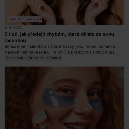
Teta skincare svět
9. 4. 2025
5 tipů, jak předejít chybám, které děláte se svou
řasenkou
Bohužel jen málokterá z nás má řasy jako mrkací panenka.
Naštěstí máme řasenku! Ta umí i z krátkých a řídkých řas
vykouzlit natočené a husté řasy až do nebe. Vyberte si tu
Dermacol
L‘Oréal
Miss Sporty
správnou! Je libo dramatický objem, svůdné prohnutí, nebo
nekonečnou délku?