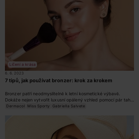
Líčení a krása
6. 6. 2023
7 tipů, jak používat bronzer: krok za krokem
Bronzer patří neodmyslitelně k letní kosmetické výbavě.
Dokáže nejen vytvořit luxusní opálený vzhled pomocí pár tahů
štětcem, ale také vymodelovat či vykonturovat tvář nebo
Dermacol
Miss Sporty
Gabriella Salvete
dekolt. Vydrží vám dlouhou dobu a používat ho můžete po
celý rok. Jak s ním pracovat?