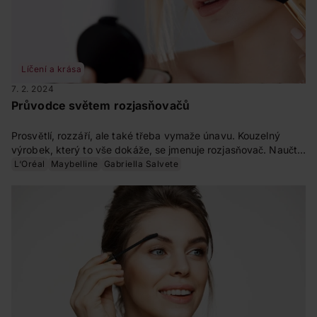
Líčení a krása
7. 2. 2024
Průvodce světem rozjasňovačů
Prosvětlí, rozzáří, ale také třeba vymaže únavu. Kouzelný
výrobek, který to vše dokáže, se jmenuje rozjasňovač. Naučte
se vybrat si ten správný pro vaši tvář a správně jej používat.
L‘Oréal
Maybelline
Gabriella Salvete