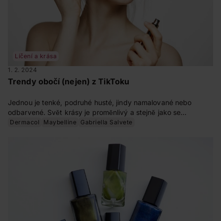
Líčení a krása
1. 2. 2024
Trendy obočí (nejen) z TikToku
Jednou je tenké, podruhé husté, jindy namalované nebo
odbarvené. Svět krásy je proměnlivý a stejně jako se
každoročně střídají trendy v líčení, barvách nehtů nebo vlasů,
Dermacol
Maybelline
Gabriella Salvete
nezůstává pozadu ani obočí. Sociální sítě jsou toho důkazem.
TikTok a Instagram plní různorodé beauty inspirace na úpravu
obočí. Každý si tam najde to, co rezonuje s jeho osobním
stylem.