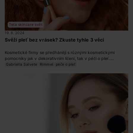
Teta skincare svět
19. 8. 2024
Svěží pleť bez vrásek? Zkuste tyhle 3 věci
Kosmetické firmy se předhánějí s různými kosmetickými
pomocníky jak v dekorativním líčení, tak v péči o pleť.
Prozradíme vám, jaké jsou trendy a bez čeho by se vaše
Gabriella Salvete
Rimmel
péče o pleť
kosmetická polička neměla obejít.