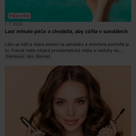
Péče o tělo
1. 7. 2026
Last minute péče o chodidla, aby zářila v sandálech
Léto se blíží a doba ideální na sandálky a otevřené pantofle je
tu. Pokud máte nějaká problematická místa a neduhy na
chodidlech, vyřešte je co nejdřív. Zjistěte v našem článku, co
Dermacol
léto
Rimmel
vše můžete udělat pro své nohy před létem. A buďte
připravená včas.