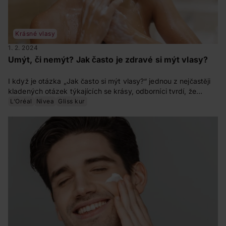
Krásné vlasy
1. 2. 2024
Umýt, či nemýt? Jak často je zdravé si mýt vlasy?
I když je otázka „Jak často si mýt vlasy?“ jednou z nejčastěji
kladených otázek týkajících se krásy, odborníci tvrdí, že
neexistuje jediná správná odpověď. Dokonce ani zdánlivě
L‘Oréal
Nivea
Gliss kur
univerzální pravidla péče o vlasy nejsou vždy všespásná.