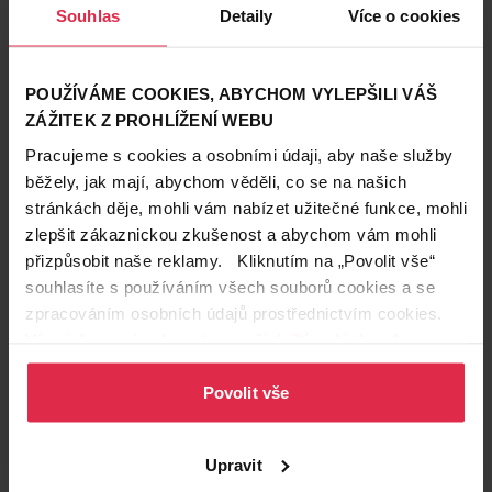
Souhlas
Detaily
Více o cookies
POUŽÍVÁME COOKIES, ABYCHOM VYLEPŠILI VÁŠ
ZÁŽITEK Z PROHLÍŽENÍ WEBU
Pracujeme s cookies a osobními údaji, aby naše služby
Krásné vlasy
běžely, jak mají, abychom věděli, co se na našich
11. 7. 2023
stránkách děje, mohli vám nabízet užitečné funkce, mohli
3 letní účesy pro polodlouhé vlasy: Stačí sepnout a
zlepšit zákaznickou zkušenost a abychom vám mohli
jít
přizpůsobit naše reklamy. Kliknutím na „Povolit vše“
Máte ráda své dlouhé vlasy, ale je vám v nich v létě horko?
Zkuste tři tipy na rychlé účesy, díky kterým vám bude i ve
souhlasíte s používáním všech souborů cookies a se
vedru lépe. Stačí sepnout a vyrazit.
léto
Gabriella Salvete
Syoss
zpracováním osobních údajů prostřednictvím cookies.
Více informací naleznete v našich
Zásadách ochrany
osobních údajů
.
Povolit vše
Upravit