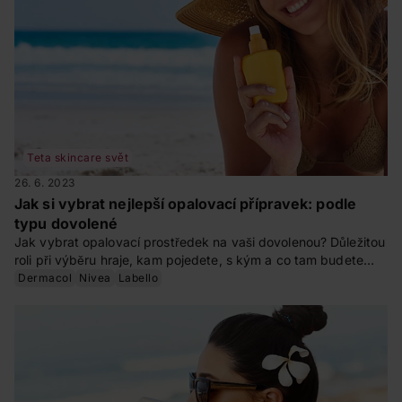
Teta skincare svět
26. 6. 2023
Jak si vybrat nejlepší opalovací přípravek: podle
typu dovolené
Jak vybrat opalovací prostředek na vaši dovolenou? Důležitou
roli při výběru hraje, kam pojedete, s kým a co tam budete
dělat. Podle toho zvolte to správné SPF, konzistenci i velikost
Dermacol
Nivea
Labello
produktu. Poradíme, jak na to!