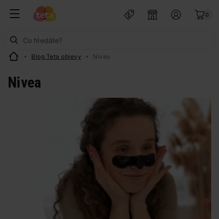
0
Blog Teta objevy
Nivea
Nivea