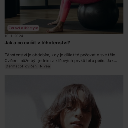
Zdraví a lifestyle
10. 1. 2024
Jak a co cvičit v těhotenství?
Těhotenství je obdobím, kdy je důležité pečovat o své tělo.
Cvičení může být jedním z klíčových prvků této péče. Jak
cvičit, abyste si během očekávání udržely potřebnou kondici a
Dermacol
cvičení
Nivea
zároveň se nemusely obávat, že svému miminku nebo sobě
ublížíte?