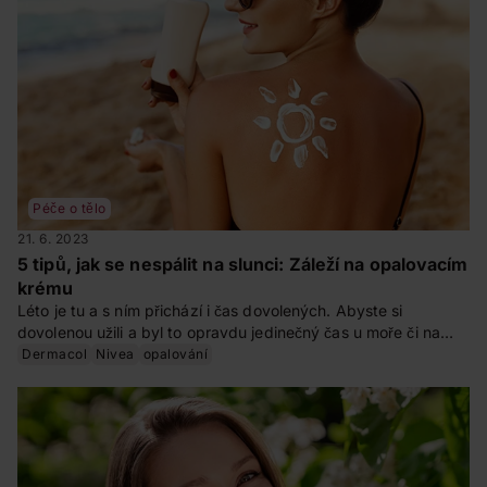
Péče o tělo
21. 6. 2023
5 tipů, jak se nespálit na slunci: Záleží na opalovacím
krému
Léto je tu a s ním přichází i čas dovolených. Abyste si
dovolenou užili a byl to opravdu jedinečný čas u moře či na
horách, nezapomeňte si vybrat ten nejlepší opalovací krém.
Dermacol
Nivea
opalování
Nevíte si rady, jak vybrat ten správný? Máme pro vás pár
tipů, jak si vybrat ty nejvhodnější opalovací ochranné
produkty nejen pro sebe, ale i pro celou rodinu.