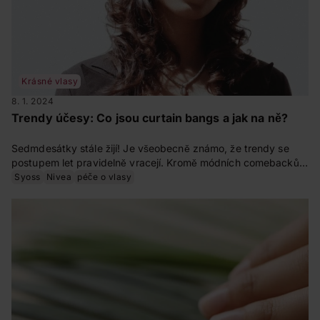
Krásné vlasy
8. 1. 2024
Trendy účesy: Co jsou curtain bangs a jak na ně?
Sedmdesátky stále žijí! Je všeobecně známo, že trendy se
postupem let pravidelně vracejí. Kromě módních comebacků v
podobě mrkváčů a zvonáčů se však v poslední době můžeme
Syoss
Nivea
péče o vlasy
opět těšit i z trendů v oblasti make-upu a hairstylingu. Dnes
vám představíme takzvané „curtain bangs“, účes, který v
sedmdesátých letech nosily ikony a udělaly z něj nadčasovou
záležitost. Jak tohoto looku docílit?