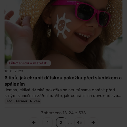
Těhotenství a mateřství
16. 6. 2023
6 tipů, jak chránit dětskou pokožku před sluníčkem a
spálením
Jemná, citlivá dětská pokožka se neumí sama chránit před
silným slunečním zářením. Víte, jak ochránit na dovolené své
děti před nepříjemnými a nebezpečnými spáleninami?
léto
Garnier
Nivea
Poradíme vám.
Zobrazeno 13-24 z 538
...
1
2
45