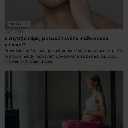
Pánský svět
23. 1. 2024
5 chytrých tipů, jak naučit svého muže o sebe
pečovat?
Pravidelná péče o pleť je každodenní ženskou rutinou. U mužů
je možná někdy neprávem považována za zženštilou. Jak
zlepšit péči o pleť u mužů? Naučte je to. Zde je náš návod, jak
L‘Oréal
péče o pleť
Nivea
na to.