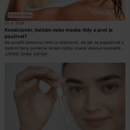
Krásné vlasy
25. 5. 2026
Kondicionér, balzám nebo maska: Kdy a proč je
používat?
Na použití šamponu není co objevovat, ale jak se popasovat s
dalšími členy poměrně široké rodiny zvané vlasová kosmetika?
Dá se zaměnit kondicionér s balzámem? A proč bychom doma
L‘Oréal
Syoss
Garnier
měli mít i masku na vlasy? Na to jsme se zeptali kadeřnice Evy
Znamenáčkové.