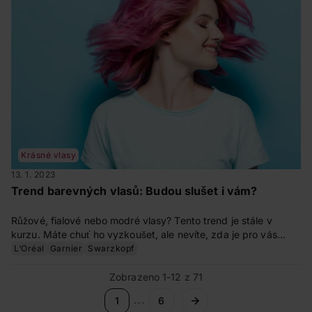
Krásné vlasy
13. 1. 2023
Trend barevných vlasů: Budou slušet i vám?
Růžové, fialové nebo modré vlasy? Tento trend je stále v
kurzu. Máte chuť ho vyzkoušet, ale nevíte, zda je pro vás
vhodný? Přečtěte si, zda si tuto změnu můžete dovolit a jak o
L‘Oréal
Garnier
Swarzkopf
své vlasy následně pečovat, aby vypadaly skvěle.
Zobrazeno 1-12 z 71
...
1
6