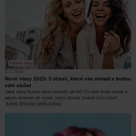
Krásné vlasy
3. 2. 2023
Nové vlasy 2023: 5 účesů, které vás omladí a budou
vám slušet
Jaké vlasy budou letos vévodit ulicím? Co vám bude slušet a
jakým směrem se vydat, když chcete změnit svůj účes?
Přinášíme vám 5 vlasových trendů, které jsou slušivé a
Syoss
Gliss kur
péče o vlasy
nositelné. Vyberete si?