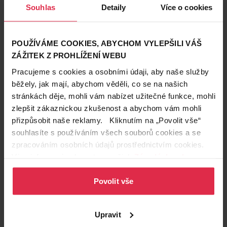
Souhlas
Detaily
Více o cookies
POUŽÍVÁME COOKIES, ABYCHOM VYLEPŠILI VÁŠ
ZÁŽITEK Z PROHLÍŽENÍ WEBU
Pracujeme s cookies a osobními údaji, aby naše služby
Krásné vlasy
běžely, jak mají, abychom věděli, co se na našich
25. 4. 2023
stránkách děje, mohli vám nabízet užitečné funkce, mohli
Jaká barva vlasů se hodí k vašim očím? Zkuste naše
zlepšit zákaznickou zkušenost a abychom vám mohli
tipy!
přizpůsobit naše reklamy. Kliknutím na „Povolit vše“
Chcete změnit barvu vlasů a nevíte, jaká barva vám bude
slušet? Zkuste si vybrat odstín, který podtrhne vaše
souhlasíte s používáním všech souborů cookies a se
přednosti. Jděte na to podle barvy vašich očí. Poradíme vám,
L‘Oréal
Garnier
Swarzkopf
zpracováním osobních údajů prostřednictvím cookies.
která barva vám bude pasovat, a budete vypadat skvěle.
Více informací naleznete v našich
Zásadách ochrany
osobních údajů
.
Povolit vše
Upravit