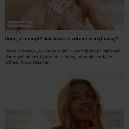
Krásné vlasy
1. 2. 2024
Umýt, či nemýt? Jak často je zdravé si mýt vlasy?
I když je otázka „Jak často si mýt vlasy?“ jednou z nejčastěji
kladených otázek týkajících se krásy, odborníci tvrdí, že
neexistuje jediná správná odpověď. Dokonce ani zdánlivě
L‘Oréal
Nivea
Gliss kur
univerzální pravidla péče o vlasy nejsou vždy všespásná.