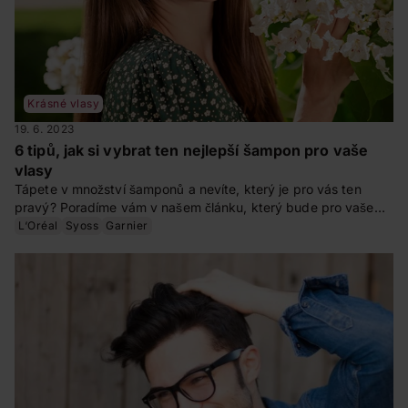
Krásné vlasy
19. 6. 2023
6 tipů, jak si vybrat ten nejlepší šampon pro vaše
vlasy
Tápete v množství šamponů a nevíte, který je pro vás ten
pravý? Poradíme vám v našem článku, který bude pro vaše
vlasy a vaši vlasovou pokožku ten nejvhodnější. Dopřejte
L‘Oréal
Syoss
Garnier
svým vlasům kvalitní péči na míru a mějte nádhernou hřívu.