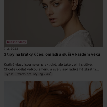
Krásné vlasy
7. 2. 2023
3 tipy na krátký účes: omladí a sluší v každém věku
Krátké vlasy jsou nejen praktické, ale také velmi slušivé.
Chcete udělat velkou změnu a své vlasy radikálně zkrátit?
Nebo už krátký sestřih nosíte a chcete ho jen poupravit?
Syoss
Swarzkopf
styling vlasů
Pokud si lámete hlavu, co vám bude slušet, přečtěte si
následující tipy na krátké účesy pro různé věkové kategorie.