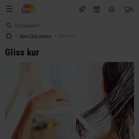
0
Blog Teta objevy
Gliss kur
Gliss kur