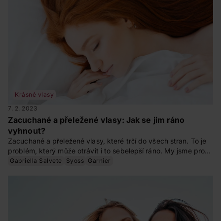
Krásné vlasy
7. 2. 2023
Zacuchané a přeležené vlasy: Jak se jim ráno
vyhnout?
Zacuchané a přeležené vlasy, které trčí do všech stran. To je
problém, který může otrávit i to sebelepší ráno. My jsme pro
vás zjistili, jak na to, abyste se ráno probudili s dokonale
Gabriella Salvete
Syoss
Garnier
upravenými vlasy. A není to až tak složité. Nevěříte?