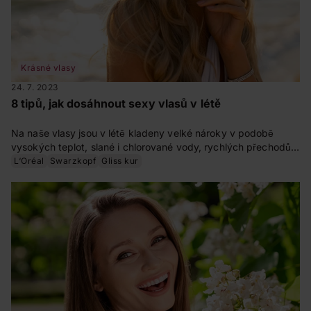
Krásné vlasy
24. 7. 2023
8 tipů, jak dosáhnout sexy vlasů v létě
Na naše vlasy jsou v létě kladeny velké nároky v podobě
vysokých teplot, slané i chlorované vody, rychlých přechodů z
vysokých teplot do klimatizace, pocení a ostrých slunečních
L‘Oréal
Swarzkopf
Gliss kur
paprsků. Přes to všechno můžete mít krásné a sexy vlasy. Jak
na to, vám poradíme – stačí dodržovat našich 8 tipů.