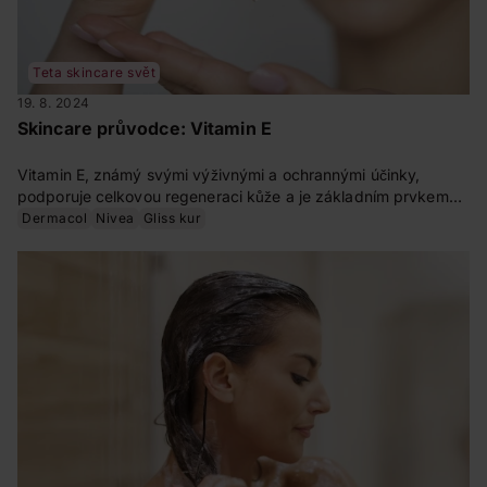
Teta skincare svět
19. 8. 2024
Skincare průvodce: Vitamin E
Vitamin E, známý svými výživnými a ochrannými účinky,
podporuje celkovou regeneraci kůže a je základním prvkem
pro zachování zdravé a zářivé pokožky. Tento mocný
Dermacol
Nivea
Gliss kur
antioxidant je proslulý svou schopností bojovat proti volným
radikálům a stará se o ochranu lidských buněk před
oxidativním stresem.