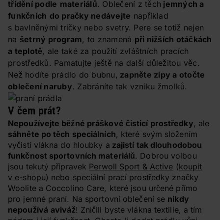
třídění podle
materiálů
. Oblečení z těch
jemných a
funkčních
do pračky nedávejte
například
s bavlněnými tričky nebo svetry. Pere se totiž nejen
na
šetrný program
, to znamená
při nižších otáčkách
a teplotě
, ale také za použití zvláštních pracích
prostředků. Pamatujte ještě na další důležitou věc.
Než hodíte prádlo do bubnu,
zapněte zipy a otočte
oblečení naruby
. Zabráníte tak vzniku žmolků.
V čem prát?
Nepoužívejte běžné práškové čisticí prostředky
, ale
s
áhněte po těch speciálních
, které svým složením
vyčistí vlákna do hloubky a
zajistí tak dlouhodobou
funkčnost sportovních materiálů
. Dobrou volbou
jsou tekutý přípravek
Perwoll Sport & Active
(
koupit
v e-shopu
) nebo speciální prací prostředky značky
Woolite a Coccolino Care, které jsou určené přímo
pro jemné praní. Na sportovní oblečení se
nikdy
nepoužívá
aviváž
! Zničili byste vlákna textilie, a tím