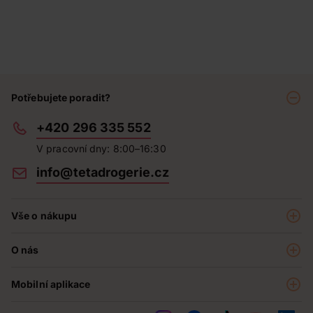
Potřebujete poradit?
+420 296 335 552
V pracovní dny: 8:00–16:30
info@tetadrogerie.cz
Vše o nákupu
Akce a výhodné nabídky
O nás
Teta klub
O nás
Prodejny
Mobilní aplikace
Kariéra - aktuální nabídka
O e-shopu