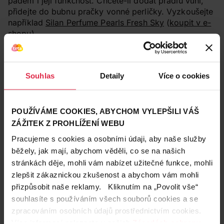
pádem i její funkčnost. Chcete-li dodat prádlu vůni,
přidejte do bubnu pračky vonné perličky. Vyzkoušejte
například
Silan Perfume Pearls Fresh Sky
(
koupit v e-
shopu
).
TIP: Zapomeňte na těžké nákupy!
Prací
přípravky
i ty speciální
pro funkční či jemné
prádlo
můžete pohodlně objednávat z e-
Souhlas
Detaily
Více o cookies
shopu Teta drogerie
(pokračovat na e-shop)
.
POUŽÍVÁME COOKIES, ABYCHOM VYLEPŠILI VÁŠ
ZÁŽITEK Z PROHLÍŽENÍ WEBU
Pracujeme s cookies a osobními údaji, aby naše služby
běžely, jak mají, abychom věděli, co se na našich
stránkách děje, mohli vám nabízet užitečné funkce, mohli
zlepšit zákaznickou zkušenost a abychom vám mohli
přizpůsobit naše reklamy. Kliknutím na „Povolit vše“
souhlasíte s používáním všech souborů cookies a se
zpracováním osobních údajů prostřednictvím cookies.
Více informací naleznete v našich
Zásadách ochrany