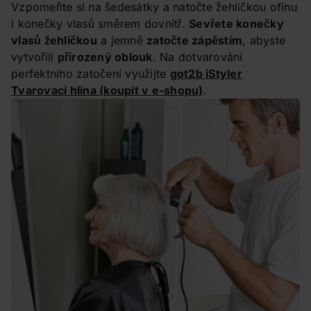
Vzpomeňte si na šedesátky a natočte žehličkou ofinu
i konečky vlasů směrem dovnitř.
Sevřete konečky
vlasů žehličkou
a jemně
zatočte zápěstím
, abyste
vytvořili
přirozený oblouk
. Na dotvarování
perfektního zatočení využijte
got2b iStyler
Tvarovací hlína
(koupit v e-shopu)
.