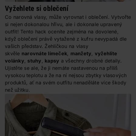
Vyžehlete si oblečení
Co narovná vlasy, může vyrovnat i oblečení. Vytvořte
si nejen dokonalou hřívu, ale i dokonale upravený
outfit! Tento hack oceníte zejména na dovolené,
když oblečení právě vytažené z kufru nevypadá dle
vašich představ. Žehličkou na vlasy
skvěle
narovnáte límeček
,
manžety
,
vyžehlíte
volánky
,
stuhy
,
kapsy
a všechny drobné detaily.
Ujistěte se ale, že ji nemáte nastavenou na příliš
vysokou teplotu a že na ní nejsou zbytky vlasových
produktů, ať na svém outfitu nenaděláte více škody
než užitku.