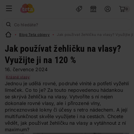
0
Blog Teta objevy
Jak používat žehličku na vlasy? Využijte j
Jak používat žehličku na vlasy?
Využijte ji na 120 %
16. července 2024
Krásné vlasy
Jednou je udělá rovné, podruhé vlnité a potřetí vyžehlí
límeček. Co to je? Za touto nepovedenou hádankou
se skrývá žehlička na vlasy. Vytvoříte s ní nejen
dokonale rovné vlasy, ale i přirozené vlny,
princeznovské lokny či účesy s retro nádechem. A její
multifunkčnost skvěle využijete i na cestách. Chcete
vědět, jak používat žehličku na vlasy a vytáhnout z ní
maximum?