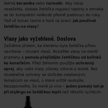
šetrná
keramika
nebo
turmalín
. Aby vlasy
nesežehla, získala žehlička regulaci teploty a smrskla
se do kompaktní velikosti přesně padnoucí do ruky.
Teď už konec teorie a hurá na praxi:
jak používat
žehličku na vlasy
?
Vlasy jako vyžehlené. Doslova
Začněme účelem, ke kterému byla žehlička přímo
navržena – rovnání vlasů. Rozdělte vlasy na menší
prameny a
pomalu přejíždějte žehličkou od kořínků
ke konečkům
. Před žehlením použijte
ochranný
sprej
, aby vaše vlasy zůstaly zdravé a lesklé. Bez
dostatečné ochrany se dočkáte oslabených,
lámajících se vlasů, o které určitě nestojíte.
Nezapomeňte, že méně je více –
jeden pomalý tah je
při stylingu se žehličkou lepší
než několik rychlých.