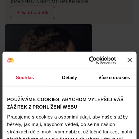
Pokud nemáte čas své vlasy rozmazlovat, vyhněte se
péče o vlasy
Expert: Markéta Karvaiová
alespoň nejčastějším zlozvykům, kterými vlasy den za
Přečíst článek
dnem postupně ničíte. Které to jsou?
Souhlas
Detaily
Více o cookies
POUŽÍVÁME COOKIES, ABYCHOM VYLEPŠILI VÁŠ
ZÁŽITEK Z PROHLÍŽENÍ WEBU
Pracujeme s cookies a osobními údaji, aby naše služby
běžely, jak mají, abychom věděli, co se na našich
stránkách děje, mohli vám nabízet užitečné funkce, mohli
Krep na vlasech je žádoucí, když ho máte
zlepšit zákaznickou zkušenost a abychom vám mohli