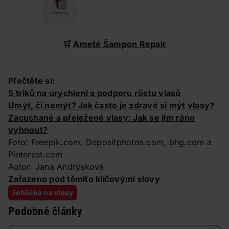
🛒
Ameté Šampon Repair
Přečtěte si:
5 triků na urychlení a podporu růstu vlasů
Umýt, či nemýt? Jak často je zdravé si mýt vlasy?
Zacuchané a přeležené vlasy: Jak se jim ráno
vyhnout?
Foto: Freepik.com, Depositphotos.com, bhg.com a
Pinterest.com
Autor: Jana Andrýsková
Zařazeno pod těmito klíčovými slovy
žehlička na vlasy
Podobné články