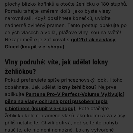
plochy blízko kořínků a otočte žehličku o 180 stupňů.
Pomalu tahejte směrem dolů, jako byste vlasy
narovnávali. Když dosáhnete konečků, uvidíte
nádherně zvlněný pramen. Tento postup opakujte po
celých vlasech a voilà, plážové vlny jsou na světě!
Nezapomeňte je zafixovat s
got2b Lak na vlasy
Glued
(koupit v e-shopu)
.
Vlny podruhé: víte, jak udělat lokny
žehličkou?
Pokud preferujete spíše princeznovský look, i toho
dosáhnete. Jak udělat
lokny žehličkou
? Nejprve
aplikujte
Pantene Pro-V Perfect-Volume Vyživující
pěna na vlasy ochrana proti působení tepla
s biotinem
(koupit v e-shopu)
. Poté otáčejte
žehličku kolem pramene vlasů jako kulmu a za vlasy
příliš netahejte. Chvíli potrvá, než se tento pohyb
naučíte, ale nic není nemožné. Lokny vytvořené