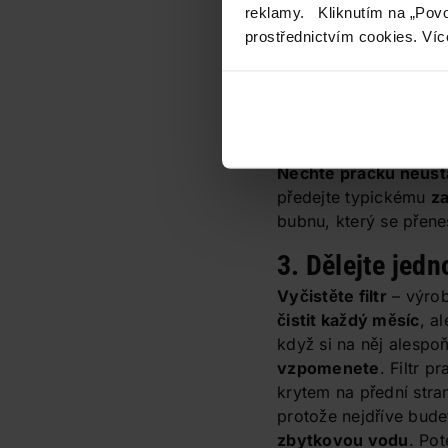
pračce nemá co dělat –
reklamy. Kliknutím na „Povo
kapesníky a další neč
prostřednictvím cookies. Víc
proto
gumové těsnění
něj vyndejte. Není na 
hadrem do sucha. Kom
vlhka je totiž živnou 
plísní.
Nechte pračku neustá
předejte typickému
z
bubnu, který se přene
3. Dělejte jedn
Vyčistěte filtr
– výrob
čistit každý měsíc
, a
když si na něj alespo
vzpomenete
. Filtr p
krytem na přední stran
protože nejdříve bud
zbytkovou vodu
. Pot