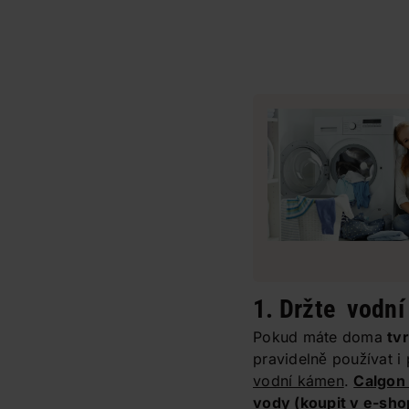
1. Držte vodní
Pokud máte doma
tv
pravidelně používat i 
vodní kámen
.
Calgon
vody
(koupit v e-sho