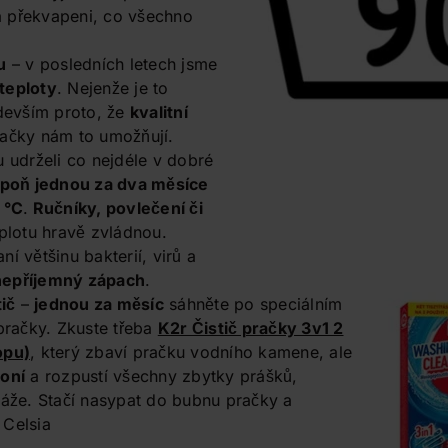
 překvapeni, co všechno
u
– v posledních letech jsme
 teploty
. Nejenže je to
edevším proto, že
kvalitní
ačky nám to umožňují.
u udrželi co nejdéle v dobré
spoň jednou za dva měsíce
 °C
.
Ručníky, povlečení či
eplotu hravě zvládnou.
ní většinu bakterií, virů a
 nepříjemný zápach
.
tič
–
jednou za měsíc
sáhněte po speciálním
 pračky. Zkuste třeba
K2r Čistič pračky 3v1 2
opu)
, který zbaví pračku vodního kamene, ale
oní
a rozpustí všechny zbytky prášků,
váže. Stačí nasypat do bubnu pračky a
 Celsia