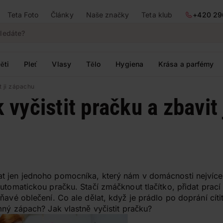
Teta Foto
Články
Naše značky
Teta klub
+420 29
ěti
Pleť
Vlasy
Tělo
Hygiena
Krása a parfémy
it ji zápachu
k vyčistit pračku a zbavit 
t jen jednoho pomocníka, který nám v domácnosti nejvíce
utomatickou pračku. Stačí zmáčknout tlačítko, přidat prací 
ňavé oblečení. Co ale dělat, když je prádlo po doprání cíti
mný zápach? Jak vlastně vyčistit pračku?