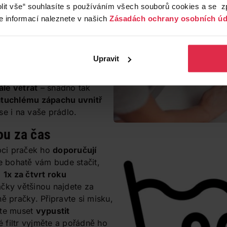
 vlasy, zvířecí chlupy,
lit vše“ souhlasíte s používáním všech souborů cookies a se 
istoty. Po každém praní
e informací naleznete v našich
Zásadách ochrany osobních úd
 zkontrolujte
a všechno z
škodu také těsnění otřít
binace záhybů, nečistot a
Upravit
půdou pro množení bakterií a
le větrat
– snadno tak
atuchlému zápachu uvnitř
se i na vaše prádlo.
ou za čas
ci praček ho
doporučují
le bohatě vám bude stačit,
ň
1x za čtvrt roku
račky většinou najdete za
ě pračky. Připravte si misku,
ete muset
vypustit
é filtr vyjměte a pořádně ho