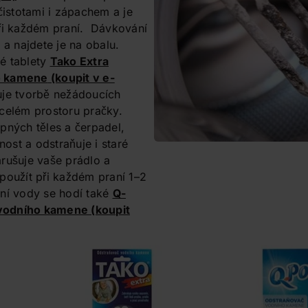
stotami i zápachem a je
při každém praní. Dávkování
 a najdete je na obalu.
é tablety
Tako Extra
o kamene
(koupit v e-
je tvorbě nežádoucích
celém prostoru pračky.
pných těles a čerpadel,
tnost a odstraňuje i staré
rušuje vaše prádlo a
použít při každém praní 1–2
ní vody se hodí také
Q-
vodního kamene
(koupit