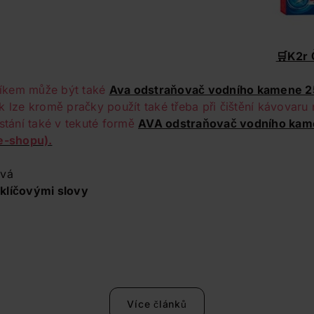
🛒
K2r 
íkem může být také
Ava odstraňovač vodního kamene 
k lze kromě pračky použít také třeba při čištění kávovar
ostání také v tekuté formě
AVA odstraňovač vodního kam
 e-shopu).
ová
klíčovými slovy
Více článků