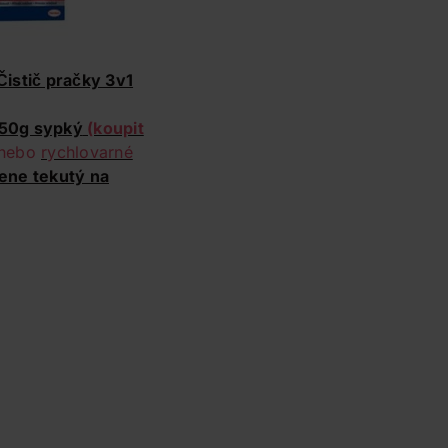
Čistič pračky 3v1
250g sypký
(koupit
u nebo
rychlovarné
ene tekutý na