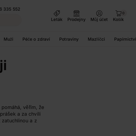
6 335 552
0
Leták
Prodejny
Můj účet
Košík
Muži
Péče o zdraví
Potraviny
Mazlíčci
Papírnictv
ji
 pomáhá, věřím, že
prášek a za chvíli
t zatuchlinou a z