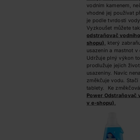
vodním kamenem, neči
vhodné jej používat 
je podle tvrdosti vody
Vyzkoušet můžete tak
odstraňovač vodníh
shopu)
,
který zabraňu
usazenin a mastnot v 
Udržuje plný výkon to
prodlužuje jejich živo
usazeniny. Navíc nena
změkčuje vodu. Stačí 
tablety. Ke změkčová
Power Odstraňovač 
v e-shopu)
.