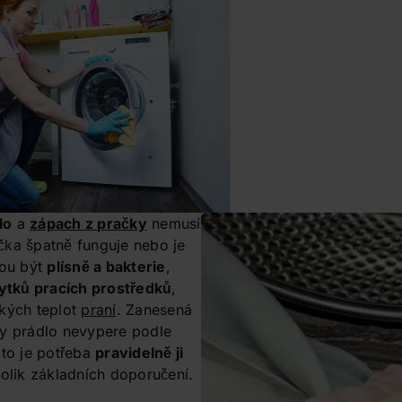
lo
a
zápach z pračky
nemusí
čka špatně funguje nebo je
hou být
plísně a bakterie
,
ytků pracích prostředků
,
zkých teplot
praní
. Zanesená
dy prádlo nevypere podle
oto je potřeba
pravidelně ji
olik základních doporučení.