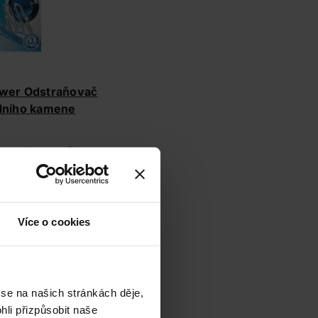
wer Odstraňovač
dního kamene
y
, nechte pračku
jemného zápachu
v
tředek přímo do bubnu
ěný zásobník na prací
Více o cookies
ásobník otevřený
.
čištění je dobré
 se na našich stránkách děje,
li přizpůsobit naše