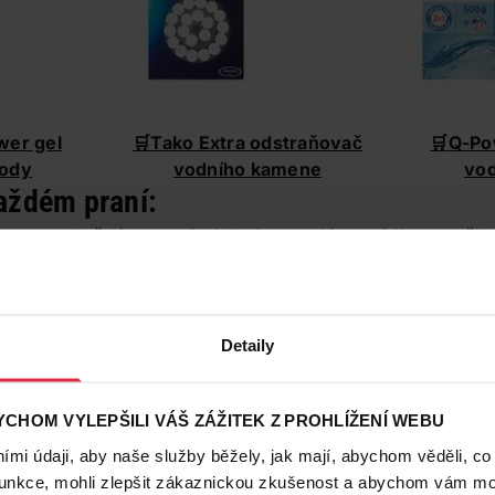
wer gel
🛒
Tako Extra odstraňovač
🛒
Q-Po
ody
vodního kamene
vo
každém praní:
nout po každém praní
– jakmile
vyndáte prádlo z pračk
ut
. Právě neodpařená voda je
nejčastější příčinou nepří
hkém prostředí se pak dobře daří
plísním i bakteriím
.
ásobník na prací prostředky
– pokud nedáváte prací pros
ejte na
zásobník
. Zdá se to jako maličkost, ale nevyčišt
Detaily
okáže také potrápit.
Po každém praní
je ideální
nechat z
 v něm usazeniny,
vytřete vnitřek hadrem
. Při větším zne
ýt pod tekoucí vodou.
CHOM VYLEPŠILI VÁŠ ZÁŽITEK Z PROHLÍŽENÍ WEBU
é těsnění
– okraj bubnu
mi údaji, aby naše služby běžely, jak mají, abychom věděli, co
 napadá všechno, co v
funkce, mohli zlepšit zákaznickou zkušenost a abychom vám moh