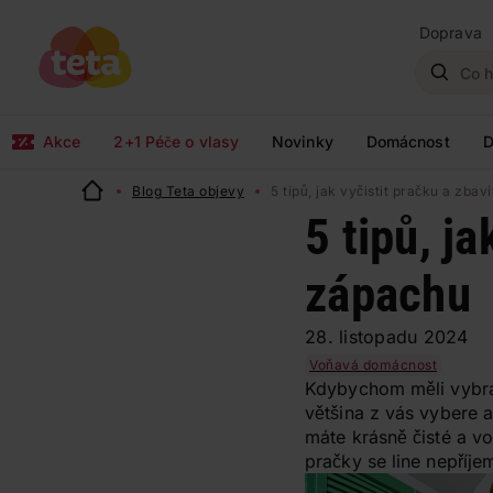
Doprava
Akce
2+1 Péče o vlasy
Novinky
Domácnost
D
Blog Teta objevy
5 tipů, jak vyčistit pračku a zbav
5 tipů, ja
zápachu
28. listopadu 2024
Voňavá domácnost
Kdybychom měli vybra
většina z vás vybere a
máte krásně čisté a vo
pračky se line nepříje