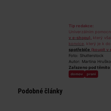
Tip redakce:
Univerzálním pomocn
v e-shopu)
,
který vša
konvice
, který je k d
spotřebiče
(koupit v
Foto: Shutterstock
Autor: Martina Hrušk
Zařazeno pod těmito 
domov
praní
Podobné články