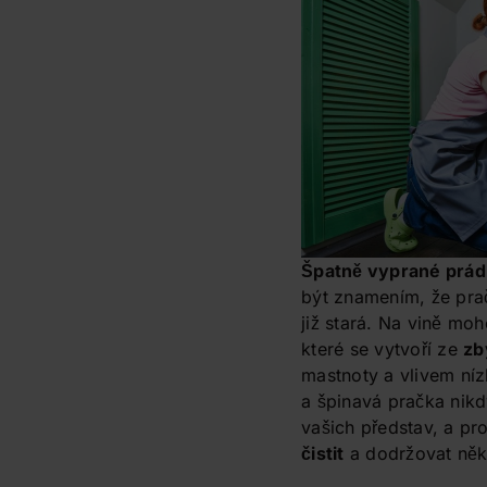
Špatně vyprané prád
být znamením, že pra
již stará. Na vině mo
které se vytvoří ze
zb
mastnoty a vlivem ní
a špinavá pračka nik
vašich představ, a pr
čistit
a dodržovat něk