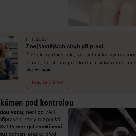
1. 11. 2023
7 nejčastějších chyb při praní
Člověk by dnes řekl, že technické vymoženos
úrovni, že strčíte prádlo do pračky a ona ho 
domov
praní
byste museli cokoli dělat. Vlastníte-li chytro
spoustu věcí za vás. Přesto si na některé chyb
Přečíst článek
pozor. My vám poradíme, jak jim předejít a m
prádlo.
 kámen pod kontrolou
rdou vodu
, není od věci
přípravek, který rozpouští
 3v1 Power gel změkčovač
pu)
ochrání pračku před