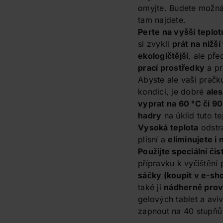
omyjte. Budete možná
tam najdete.
Perte na vyšší teplot
si zvykli
prát na nižší
ekologičtější
, ale př
prací prostředky
a pr
Abyste ale vaši pračk
kondici, je dobré
ale
vyprat na 60 °C či 90
hadry
na úklid tuto t
Vysoká teplota
odstra
plísní a
eliminujete i
Použijte speciální čis
přípravku k vyčištění
sáčky
(koupit v e-sh
také ji
nádherně prov
gelových tablet a avi
zapnout na 40 stupňů