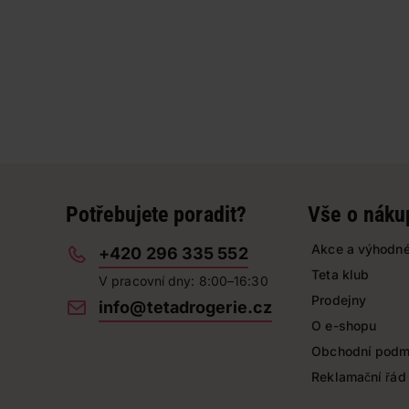
Potřebujete poradit?
Vše o náku
Akce a výhodné
+420 296 335 552
Teta klub
V pracovní dny: 8:00–16:30
Prodejny
info@tetadrogerie.cz
O e-shopu
Obchodní podm
Reklamační řád