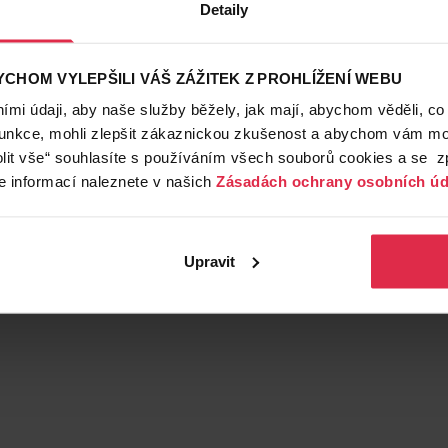
Detaily
CHOM VYLEPŠILI VÁŠ ZÁŽITEK Z PROHLÍŽENÍ WEBU
mi údaji, aby naše služby běžely, jak mají, abychom věděli, co
funkce, mohli zlepšit zákaznickou zkušenost a abychom vám moh
lit vše“ souhlasíte s používáním všech souborů cookies a se 
e informací naleznete v našich
Zásadách ochrany osobních úd
Upravit