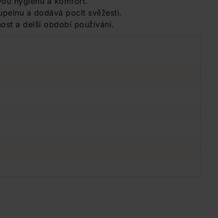
ivou hygienu a komfort.
pelnu a dodává pocit svěžesti.
ost a delší období používání.