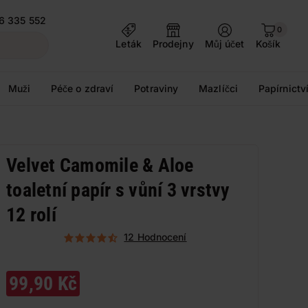
6 335 552
0
Leták
Prodejny
Můj účet
Košík
Muži
Péče o zdraví
Potraviny
Mazlíčci
Papírnictv
Velvet Camomile & Aloe
toaletní papír s vůní 3 vrstvy
12 rolí
12 Hodnocení
99,90 Kč