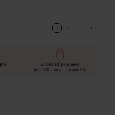
1
2
3
jně
Široká síť prodejen
přes 500 prodejen po celé ČR.