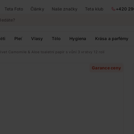
Teta Foto
Články
Naše značky
Teta klub
+420 29
ěti
Pleť
Vlasy
Tělo
Hygiena
Krása a parfémy
lvet Camomile & Aloe toaletní papír s vůní 3 vrstvy 12 rolí
Garance ceny