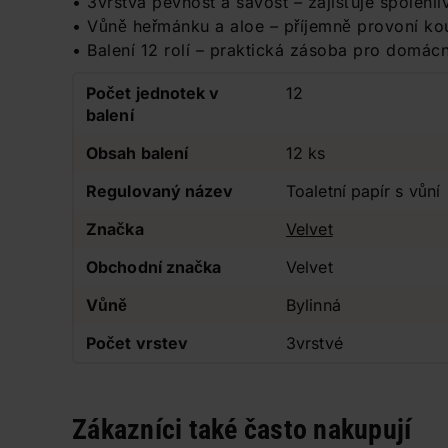
• 3vrstvá pevnost a savost – zajišťuje spolehl
• Vůně heřmánku a aloe – příjemně provoní kou
• Balení 12 rolí – praktická zásoba pro domácn
Počet jednotek v
12
balení
Obsah balení
12 ks
Regulovaný název
Toaletní papír s vůní
Značka
Velvet
Obchodní značka
Velvet
Vůně
Bylinná
Počet vrstev
3vrstvé
Zákazníci také často nakupují