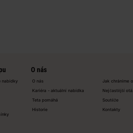
pu
O nás
 nabídky
O nás
Jak chráníme o
Kariéra - aktuální nabídka
Nejčastější ot
Teta pomáhá
Soutěže
Historie
Kontakty
ínky