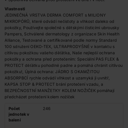
Vlastnosti
JEDINEČNÁ VRSTVA DERMA COMFORT s MILIONY
MIKROPÓRŮ, které odvádí nečistoty a vlhkost daleko od
pokožky, Používejte společně s dětskými čisticími ubrousky
Pampers, Schválené dermatology z organizace Skin Health
Alliance, Testované a certifikované podle normy Standard
100 sdružení OEKO-TEX, ULTRAPRODYŠNÉ v kontaktu s
citlivou pokožkou vašeho děťátka, Naše nejlepší ochrana
pokožky a ochrana před protečením: Speciální PAS FLEX &
PROTECT děťátku pohodlně padne a pomáhá chránit citlivou
pokožku!, Úplná ochrana: JÁDRO S OKAMŽITOU
ABSORPBCÍ rychle odvádí vlhkost a uzamyká ji uvnitř,
KAPSA STOP & PROTECT brání protečení vzadu, a
BEZPEČNOSTNÍ MANŽETKY KOLEM NOŽIČEK pomáhají
předcházet protečení kolem nožiček
Počet
246
jednotek v
balení