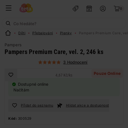
0
Děti
Přebalování
Plenky
Pampers Premium Care, vel.
Pampers
Pampers Premium Care, vel. 2, 246 ks
3 Hodnocení
Pouze Online
4,67 Kč
/
ks
Dostupné online
Načítám
Přidat do seznamu
Hlídat akce a dostupnost
Kód:
300529