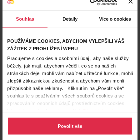
Souhlas
Detaily
Více o cookies
POUŽÍVÁME COOKIES, ABYCHOM VYLEPŠILI VÁŠ
ZÁŽITEK Z PROHLÍŽENÍ WEBU
Pracujeme s cookies a osobními údaji, aby naše služby
běžely, jak mají, abychom věděli, co se na našich
stránkách děje, mohli vám nabízet užitečné funkce, mohli
zlepšit zákaznickou zkušenost a abychom vám mohli
přizpůsobit naše reklamy. Kliknutím na „Povolit vše“
souhlasíte s používáním všech souborů cookies a se
zpracováním osobních údajů prostřednictvím cookies.
Více informací naleznete v našich
Zásadách ochrany
Podobné produkty
osobních údajů
.
Povolit vše