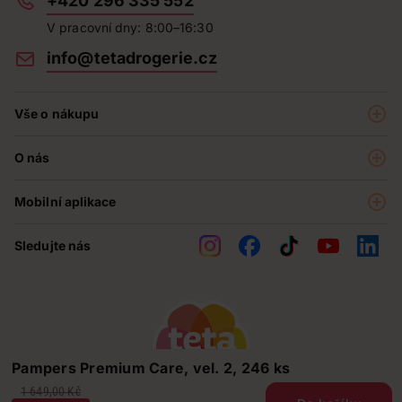
+420 296 335 552
V pracovní dny: 8:00–16:30
info@tetadrogerie.cz
Vše o nákupu
Akce a výhodné nabídky
O nás
Teta klub
O nás
Prodejny
Mobilní aplikace
Kariéra - aktuální nabídka
O e-shopu
Teta pomáhá
Sledujte nás
Obchodní podmínky
Historie
Reklamační řád
Jak chráníme osobní údaje
Nejčastější otázky
Soutěže
Pampers Premium Care, vel. 2, 246 ks
Kontakty
1 649,00 Kč