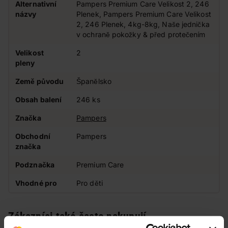
Alternativní
Pampers Premium Care Velikost 2, 246
názvy
Plenek, Pampers Premium Care Velikost
2, 246 Plenek, 4kg-8kg, Naše jednička
v ochraně pokožky & před protečením
Velikost
2
pleny
Země původu
Španělsko
Obsah balení
246 ks
Značka
Pampers
Obchodní
Pampers
značka
Podznačka
Premium Care
Vhodné pro
Pro děti
Zákazníci také často nakupují