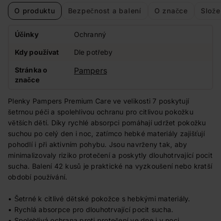
O produktu
Bezpečnost a balení
O značce
Slože
Účinky
Ochranný
Kdy používat
Dle potřeby
Stránka o
Pampers
značce
Plenky Pampers Premium Care ve velikosti 7 poskytují
šetrnou péči a spolehlivou ochranu pro citlivou pokožku
větších dětí. Díky rychlé absorpci pomáhají udržet pokožku
suchou po celý den i noc, zatímco hebké materiály zajišťují
pohodlí i při aktivním pohybu. Jsou navrženy tak, aby
minimalizovaly riziko protečení a poskytly dlouhotrvající pocit
sucha. Balení 42 kusů je praktické na vyzkoušení nebo kratší
období používání.
• Šetrné k citlivé dětské pokožce s hebkými materiály.
• Rychlá absorpce pro dlouhotrvající pocit sucha.
• Spolehlivá ochrana proti protečení ve dne i v noci.