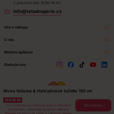
V pracovní dny: 8:00–16:30
info@tetadrogerie.cz
Vše o nákupu
Akce a výhodné nabídky
O nás
Teta klub
O nás
Prodejny
Mobilní aplikace
Kariéra - aktuální nabídka
O e-shopu
Teta pomáhá
Sledujte nás
Obchodní podmínky
Historie
Reklamační řád
Jak chráníme osobní údaje
Nejčastější otázky
Nivea Volume & Hold pěnové tužidlo 150 ml
Soutěže
Kontakty
104,90 Kč
Do košíku
*2+1 zdarma na vlasovou péči v libovolné
kombinaci, nejlevnější produkt zdarma.
Neplatí na barvy na vlasy a cestovní balení.