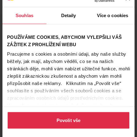
Souhlas
Detaily
Více o cookies
POUŽÍVÁME COOKIES, ABYCHOM VYLEPŠILI VÁŠ
ZÁŽITEK Z PROHLÍŽENÍ WEBU
Pracujeme s cookies a osobními údaji, aby naše služby
běžely, jak mají, abychom věděli, co se na našich
stránkách děje, mohli vám nabízet užitečné funkce, mohli
zlepšit zákaznickou zkušenost a abychom vám mohli
Hodnocení produktu
(12)
přizpůsobit naše reklamy. Kliknutím na „Povolit vše“
souhlasíte s používáním všech souborů cookies a se
4.9
zpracováním osobních údajů prostřednictvím cookies.
/ 5
Více informací naleznete v našich
Zásadách ochrany
osobních údajů
.
Povolit vše
Anonym
5. 8. 2025
Používám ho dlouhodobě, jsem s výrobkem spokojená.