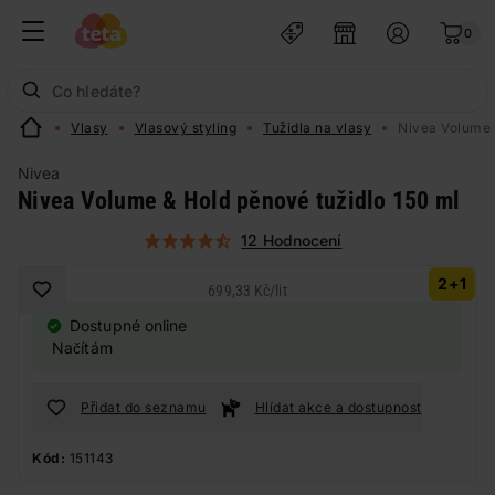
0
Vlasy
Vlasový styling
Tužidla na vlasy
Nivea Volume 
Nivea
Nivea Volume & Hold pěnové tužidlo 150 ml
12 Hodnocení
2+1
699,33 Kč
/
lit
Dostupné online
Načítám
Přidat do seznamu
Hlídat akce a dostupnost
Kód:
151143