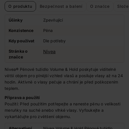
O produktu
Bezpečnost a balení
O značce
Slože
Účinky
Zpevňující
Konzistence
Pěna
Kdy používat
Dle potřeby
Stránka o
Nivea
značce
Nivea® Pěnové tužidlo Volume & Hold poskytuje viditelně
větší objem pro plnější vzhled vlasů a posiluje vlasy až na 24
hodin. Aktivně o vlasy pečuje a chrání je před poškozením
teplem.
Příprava a použití
Použití: Před použitím potřepejte a naneste pěnu o velikosti
meruňky na suché anebo vlhké vlasy. Vyfoukejte a
vykartáčujte pro zvětšení objemu.
Alternativní
Nivea Volume & Hold Pěnové tužidlo