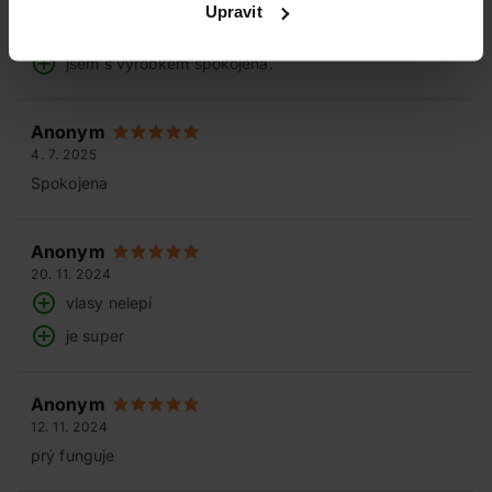
Upravit
Používám ho dlouhodobě
jsem s výrobkem spokojená.
Anonym
4. 7. 2025
Spokojena
Anonym
20. 11. 2024
vlasy nelepí
je super
Anonym
12. 11. 2024
prý funguje