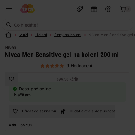
0
Muži
Holení
Pěny na holení
Nivea Men Sensitive gel 
Nivea
Nivea Men Sensitive gel na holení 200 ml
9 Hodnocení
699,50 Kč
/
lit
Dostupné online
Načítám
Přidat do seznamu
Hlídat akce a dostupnost
Kód:
155706