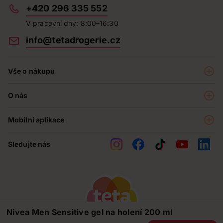
+420 296 335 552
V pracovní dny: 8:00–16:30
info@tetadrogerie.cz
Vše o nákupu
Akce a výhodné nabídky
O nás
Teta klub
O nás
Prodejny
Mobilní aplikace
Kariéra - aktuální nabídka
O e-shopu
Teta pomáhá
Sledujte nás
Obchodní podmínky
Historie
Reklamační řád
Jak chráníme osobní údaje
Nejčastější otázky
Soutěže
Nivea Men Sensitive gel na holení 200 ml
Kontakty