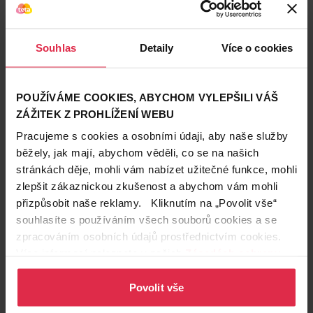
Podobné produkty
Souhlas
Detaily
Více o cookies
POUŽÍVÁME COOKIES, ABYCHOM VYLEPŠILI VÁŠ
ZÁŽITEK Z PROHLÍŽENÍ WEBU
Pracujeme s cookies a osobními údaji, aby naše služby
běžely, jak mají, abychom věděli, co se na našich
stránkách děje, mohli vám nabízet užitečné funkce, mohli
zlepšit zákaznickou zkušenost a abychom vám mohli
přizpůsobit naše reklamy. Kliknutím na „Povolit vše“
souhlasíte s používáním všech souborů cookies a se
zpracováním osobních údajů prostřednictvím cookies.
Více informací naleznete v našich
Zásadách ochrany
osobních údajů
.
Povolit vše
Hodnocení produktu
(9)