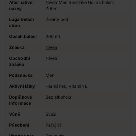
Alternativní
Nivea Men Sensitive Gel na holení
názvy
200ml
Loga třetích
Zelený bod
stran
Obsah balení
200 ml
Značka
Nivea
Obchodní
Nivea
značka
Podznačka
Men
Aktivní látky
Heřmánek, Vitamin E
Doplňkové
Bez alkoholu
informace
Vůně
Svěží
Působení
Pečující
Vhodné pro
Pro muže