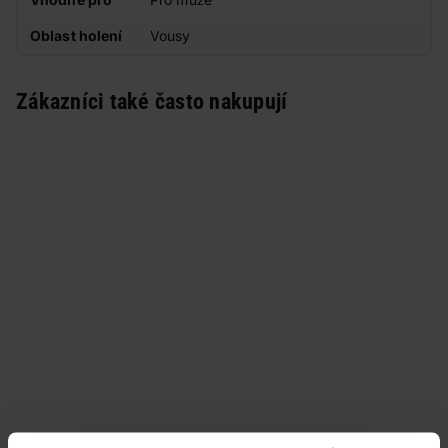
Oblast holení
Vousy
Zákazníci také často nakupují