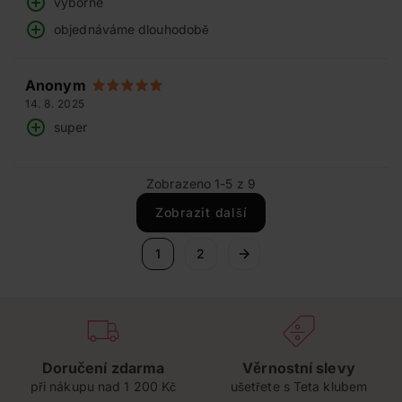
výborné
objednáváme dlouhodobě
Anonym
14. 8. 2025
super
Zobrazeno 1-5 z 9
Zobrazit další
1
2
Doručení zdarma
Věrnostní slevy
při nákupu nad 1 200 Kč
ušetřete s Teta klubem