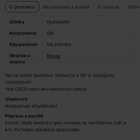
O produktu
Bezpečnost a balení
O značce
Slože
Účinky
Hydratační
Konzistence
Gel
Kdy používat
Dle potřeby
Stránka o
Nivea
značce
Gel na holení Sensitive. Složení je z 99 % biologicky
rozložitelné*.
*dle OECD nebo ekvivalentních metod.
Vlastnosti
Neobsahuje ethylalkohol
Příprava a použití
Použití: Malé množství gelu naneste na navlhčenou tvář a
krk. Po holení důkladně opláchněte.