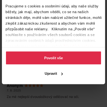
Pracujeme s cookies a osobními údaji, aby naše služby
běžely, jak mají, abychom věděli, co se na našich
stránkách děje, mohli vám nabízet užitečné funkce, mohli
zlepšit zákaznickou zkušenost a abychom vám mohli
Hodnocení produktu
(19)
přizpůsobit naše reklamy. Kliknutím na „Povolit vše“
souhlasíte s používáním všech souborů cookies a se
5
zpracováním osobních údajů prostřednictvím cookies.
/ 5
Více informací naleznete v našich
Zásadách ochrany
osobních údajů
.
Povolit vše
Anonym
22. 9. 2025
Používám dlouhodobě.
Upravit
Anonym
7. 8. 2025
Za mě nejlepší dvousložkový odličovač na oči.