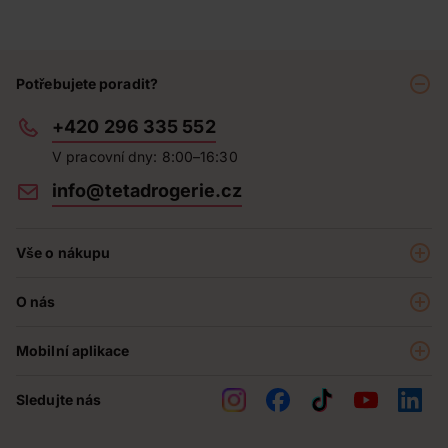
Potřebujete poradit?
+420 296 335 552
V pracovní dny: 8:00–16:30
info@tetadrogerie.cz
Vše o nákupu
Akce a výhodné nabídky
O nás
Teta klub
O nás
Prodejny
Mobilní aplikace
Kariéra - aktuální nabídka
O e-shopu
Teta pomáhá
Sledujte nás
Obchodní podmínky
Historie
Reklamační řád