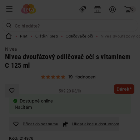
0
Pleť
Čištění pleti
Odličovače očí
Nivea dvoufázový od
Nivea
Nivea dvoufázový odličovač očí s vitamínem
C 125 ml
19 Hodnocení
Dárek*
599,20 Kč
/
lit
Dostupné online
Načítám
Přidat do seznamu
Hlídat akce a dostupnost
Kód:
214976