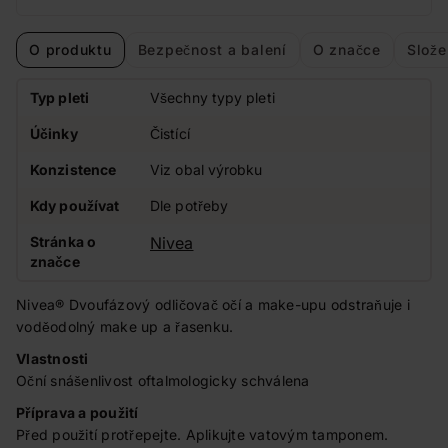
O produktu
Bezpečnost a balení
O značce
Slože
Typ pleti
Všechny typy pleti
Účinky
Čistící
Konzistence
Viz obal výrobku
Kdy používat
Dle potřeby
Stránka o
Nivea
značce
Nivea® Dvoufázový odličovač očí a make-upu odstraňuje i
voděodolný make up a řasenku.
Vlastnosti
Oční snášenlivost oftalmologicky schválena
Příprava a použití
Před použití protřepejte. Aplikujte vatovým tamponem.