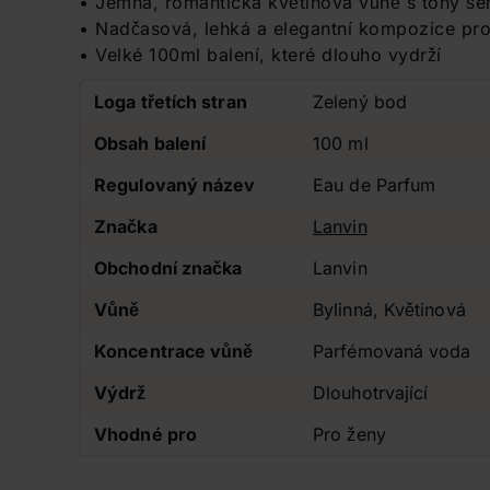
• Jemná, romantická květinová vůně s tóny šeř
• Nadčasová, lehká a elegantní kompozice pr
• Velké 100ml balení, které dlouho vydrží
Loga třetích stran
Zelený bod
Obsah balení
100 ml
Regulovaný název
Eau de Parfum
Značka
Lanvin
Obchodní značka
Lanvin
Vůně
Bylinná, Květinová
Koncentrace vůně
Parfémovaná voda
Výdrž
Dlouhotrvající
Vhodné pro
Pro ženy