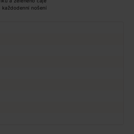
íku a zeleného čaje
o každodenní nošení