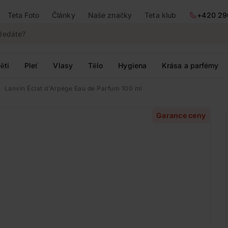
Teta Foto
Články
Naše značky
Teta klub
+420 29
ěti
Pleť
Vlasy
Tělo
Hygiena
Krása a parfémy
Lanvin Éclat d'Arpège Eau de Parfum 100 ml
Garance ceny