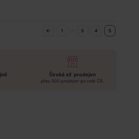
...
1
3
4
5
jně
Široká síť prodejen
přes 500 prodejen po celé ČR.