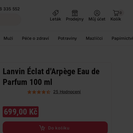
6 335 552
0
Leták
Prodejny
Můj účet
Košík
Muži
Péče o zdraví
Potraviny
Mazlíčci
Papírnictv
Lanvin Éclat d'Arpège Eau de
Parfum 100 ml
25 Hodnocení
699,00 Kč
Do košíku