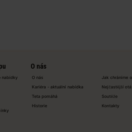
pu
O nás
 nabídky
O nás
Jak chráníme o
Kariéra - aktuální nabídka
Nejčastější ot
Teta pomáhá
Soutěže
Historie
Kontakty
ínky