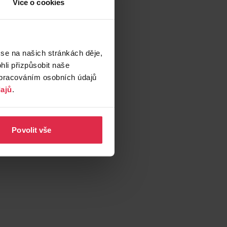
Více o cookies
 se na našich stránkách děje,
li přizpůsobit naše
zpracováním osobních údajů
ajů
.
Povolit vše