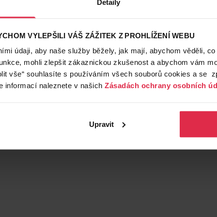
Detaily
CHOM VYLEPŠILI VÁŠ ZÁŽITEK Z PROHLÍŽENÍ WEBU
mi údaji, aby naše služby běžely, jak mají, abychom věděli, co
funkce, mohli zlepšit zákaznickou zkušenost a abychom vám moh
lit vše“ souhlasíte s používáním všech souborů cookies a se 
e informací naleznete v našich
Zásadách ochrany osobních úd
Upravit