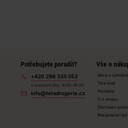
Potřebujete poradit?
Vše o náku
Akce a výhodné
+420 296 335 552
Teta klub
V pracovní dny: 8:00–16:30
Prodejny
info@tetadrogerie.cz
O e-shopu
Obchodní podm
Reklamační řád