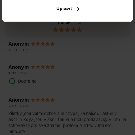
Hodnocení produktu
(17)
Upravit
4.9
/ 5
Anonym
5. 10. 2025
Anonym
1. 10. 2025
Dobře holi.
Anonym
29. 9. 2025
Žiletky jsou velmi dobré a je chyba, že nejsou častěji v
akci. A když jsou v akci, tak většinou prodavačky v Tetě je
schovávají pro své známé, protože přijdou v malém
množství.