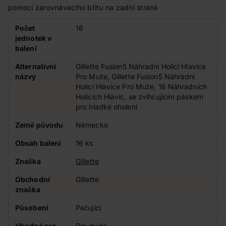
pomocí zarovnávacího břitu na zadní straně
Počet
16
jednotek v
balení
Alternativní
Gillette Fusion5 Náhradní Holicí Hlavice
názvy
Pro Muže, Gillette Fusion5 Náhradní
Holicí Hlavice Pro Muže, 16 Náhradních
Holicích Hlavic, se zvlhčujícím páskem
pro hladké oholení
Země původu
Německo
Obsah balení
16 ks
Značka
Gillette
Obchodní
Gillette
značka
Působení
Pečující
Vhodné pro
Pro muže