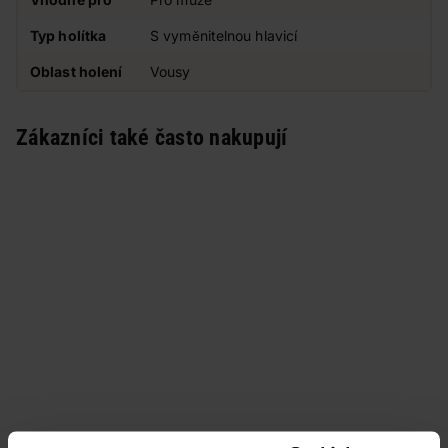
Typ holítka
S vyměnitelnou hlavicí
Oblast holení
Vousy
Zákazníci také často nakupují