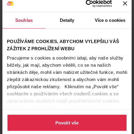
Souhlas
Detaily
Více o cookies
Podobné produkty
POUŽÍVÁME COOKIES, ABYCHOM VYLEPŠILI VÁŠ
ZÁŽITEK Z PROHLÍŽENÍ WEBU
Pracujeme s cookies a osobními údaji, aby naše služby
běžely, jak mají, abychom věděli, co se na našich
stránkách děje, mohli vám nabízet užitečné funkce, mohli
zlepšit zákaznickou zkušenost a abychom vám mohli
přizpůsobit naše reklamy. Kliknutím na „Povolit vše“
souhlasíte s používáním všech souborů cookies a se
zpracováním osobních údajů prostřednictvím cookies.
Více informací naleznete v našich
Zásadách ochrany
osobních údajů
.
Povolit vše