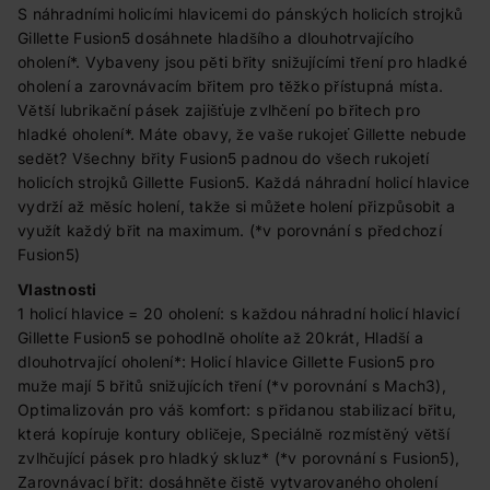
S náhradními holicími hlavicemi do pánských holicích strojků
Gillette Fusion5 dosáhnete hladšího a dlouhotrvajícího
oholení*. Vybaveny jsou pěti břity snižujícími tření pro hladké
oholení a zarovnávacím břitem pro těžko přístupná místa.
Větší lubrikační pásek zajišťuje zvlhčení po břitech pro
hladké oholení*. Máte obavy, že vaše rukojeť Gillette nebude
sedět? Všechny břity Fusion5 padnou do všech rukojetí
holicích strojků Gillette Fusion5. Každá náhradní holicí hlavice
vydrží až měsíc holení, takže si můžete holení přizpůsobit a
využít každý břit na maximum. (*v porovnání s předchozí
Fusion5)
Vlastnosti
1 holicí hlavice = 20 oholení: s každou náhradní holicí hlavicí
Gillette Fusion5 se pohodlně oholíte až 20krát, Hladší a
dlouhotrvající oholení*: Holicí hlavice Gillette Fusion5 pro
muže mají 5 břitů snižujících tření (*v porovnání s Mach3),
Optimalizován pro váš komfort: s přidanou stabilizací břitu,
která kopíruje kontury obličeje, Speciálně rozmístěný větší
zvlhčující pásek pro hladký skluz* (*v porovnání s Fusion5),
Zarovnávací břit: dosáhněte čistě vytvarovaného oholení