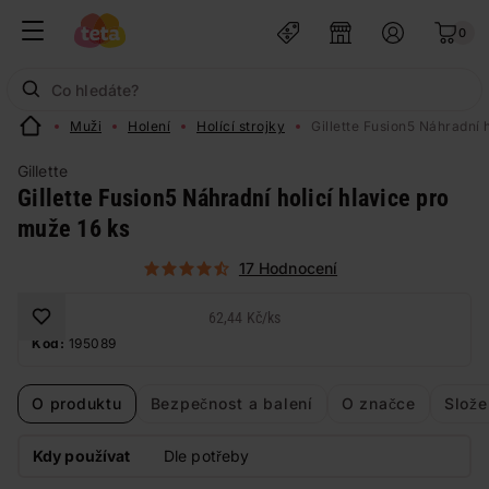
0
Muži
Holení
Holící strojky
Gillette Fusion5 Náhradní 
Gillette
Gillette Fusion5 Náhradní holicí hlavice pro
muže 16 ks
17 Hodnocení
62,44 Kč
/
ks
Kód:
195089
O produktu
Bezpečnost a balení
O značce
Slože
Kdy používat
Dle potřeby