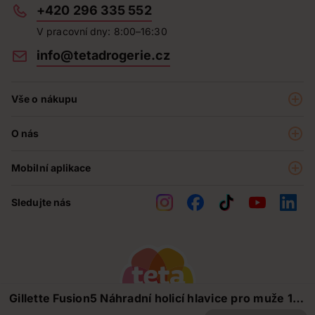
+420 296 335 552
V pracovní dny: 8:00–16:30
info@tetadrogerie.cz
Vše o nákupu
Akce a výhodné nabídky
O nás
Teta klub
O nás
Prodejny
Mobilní aplikace
Kariéra - aktuální nabídka
O e-shopu
Teta pomáhá
Sledujte nás
Obchodní podmínky
Historie
Reklamační řád
Jak chráníme osobní údaje
Nejčastější otázky
Soutěže
Gillette Fusion5 Náhradní holicí hlavice pro muže 16
Kontakty