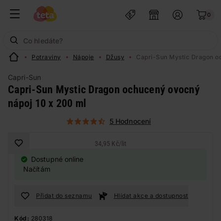
0
Potraviny
Nápoje
Džusy
Capri-Sun Mystic Dragon o
Capri-Sun
Capri-Sun Mystic Dragon ochucený ovocný
nápoj 10 x 200 ml
5 Hodnocení
34,95 Kč
/
lit
Dostupné online
Načítám
Přidat do seznamu
Hlídat akce a dostupnost
Kód:
280318