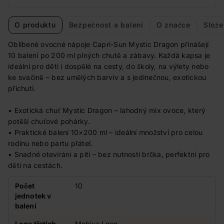
O produktu
Bezpečnost a balení
O značce
Slože
Oblíbené ovocné nápoje Capri-Sun Mystic Dragon přinášejí
10 balení po 200 ml plných chutě a zábavy. Každá kapsa je
ideální pro děti i dospělé na cesty, do školy, na výlety nebo
ke svačině – bez umělých barviv a s jedinečnou, exotickou
příchutí.
• Exotická chuť Mystic Dragon – lahodný mix ovoce, který
potěší chuťové pohárky.
• Praktické balení 10×200 ml – ideální množství pro celou
rodinu nebo partu přátel.
• Snadné otevírání a pití – bez nutnosti brčka, perfektní pro
děti na cestách.
Počet
10
jednotek v
balení
Loga třetích
Mobius Loop