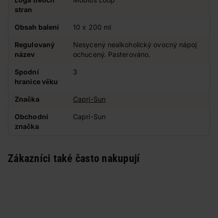
stran
Obsah balení
10 x 200 ml
Regulovaný
Nesycený nealkoholický ovocný nápoj
název
ochucený. Pasterováno.
Spodní
3
hranice věku
Značka
Capri-Sun
Obchodní
Capri-Sun
značka
Zákazníci také často nakupují