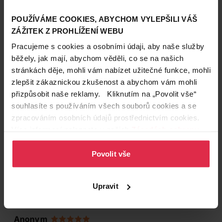
POUŽÍVÁME COOKIES, ABYCHOM VYLEPŠILI VÁŠ
ZÁŽITEK Z PROHLÍŽENÍ WEBU
Pracujeme s cookies a osobními údaji, aby naše služby
běžely, jak mají, abychom věděli, co se na našich
stránkách děje, mohli vám nabízet užitečné funkce, mohli
zlepšit zákaznickou zkušenost a abychom vám mohli
přizpůsobit naše reklamy. Kliknutím na „Povolit vše“
Hodnocení produktu
(5)
souhlasíte s používáním všech souborů cookies a se
4.6
zpracováním osobních údajů prostřednictvím cookies.
/ 5
Více informací naleznete v našich
Zásadách ochrany
osobních údajů
.
Povolit vše
Anonym
23. 7. 2026
Upravit
Výborné pro děti.
Anonym