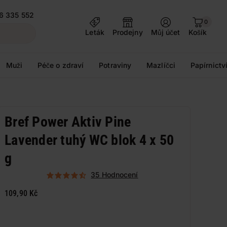
6 335 552
0
Leták
Prodejny
Můj účet
Košík
Muži
Péče o zdraví
Potraviny
Mazlíčci
Papírnictv
Bref Power Aktiv Pine
Lavender tuhý WC blok 4 x 50
g
35 Hodnocení
109,90 Kč