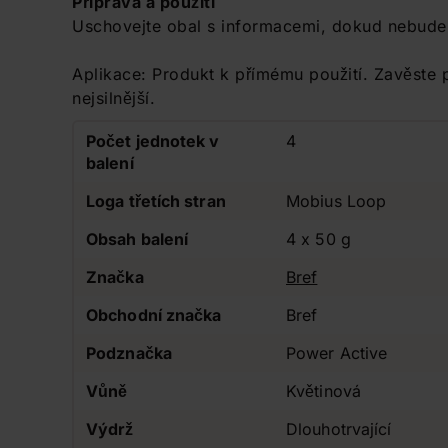
Příprava a použití
Uschovejte obal s informacemi, dokud nebude
Aplikace: Produkt k přímému použití. Zavěste
nejsilnější.
Počet jednotek v
4
balení
Loga třetích stran
Mobius Loop
Obsah balení
4 x 50 g
Značka
Bref
Obchodní značka
Bref
Podznačka
Power Active
Vůně
Květinová
Výdrž
Dlouhotrvající