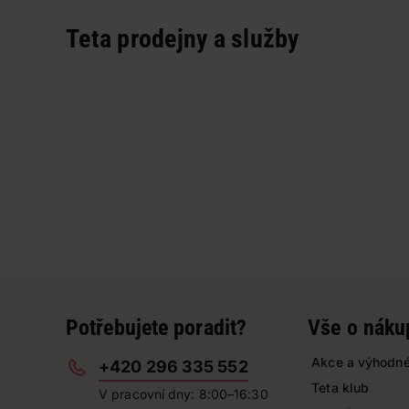
Teta prodejny a služby
Potřebujete poradit?
Vše o náku
Akce a výhodné
+420 296 335 552
Teta klub
V pracovní dny: 8:00–16:30