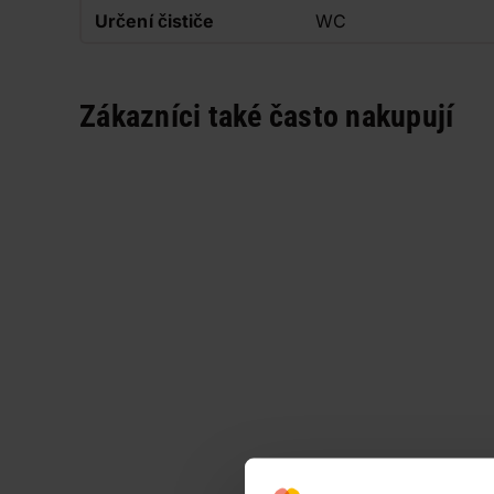
Určení čističe
WC
Zákazníci také často nakupují