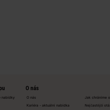
pu
O nás
 nabídky
O nás
Jak chráníme o
Kariéra - aktuální nabídka
Nejčastější ot