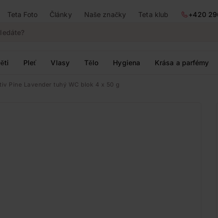
Teta Foto
Články
Naše značky
Teta klub
+420 29
ěti
Pleť
Vlasy
Tělo
Hygiena
Krása a parfémy
tiv Pine Lavender tuhý WC blok 4 x 50 g