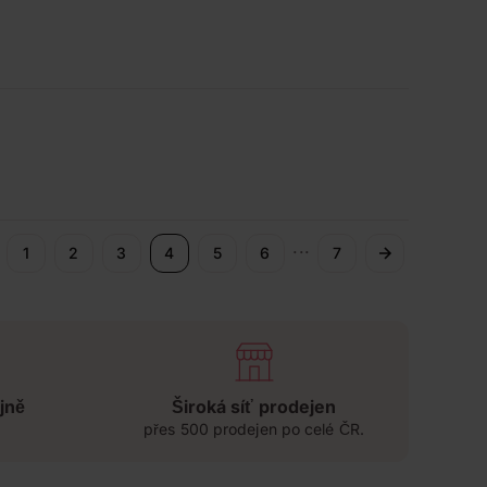
...
1
2
3
4
5
6
7
jně
Široká síť prodejen
přes 500 prodejen po celé ČR.