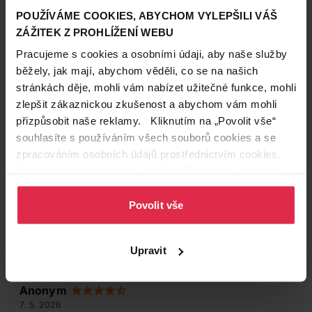
POUŽÍVÁME COOKIES, ABYCHOM VYLEPŠILI VÁŠ
ZÁŽITEK Z PROHLÍŽENÍ WEBU
Pracujeme s cookies a osobními údaji, aby naše služby
běžely, jak mají, abychom věděli, co se na našich
stránkách děje, mohli vám nabízet užitečné funkce, mohli
zlepšit zákaznickou zkušenost a abychom vám mohli
přizpůsobit naše reklamy. Kliknutím na „Povolit vše“
souhlasíte s používáním všech souborů cookies a se
zpracováním osobních údajů prostřednictvím cookies.
Více informací naleznete v našich
Zásadách ochrany
osobních údajů
.
Hodnocení produktu
(12)
Povolit vše
4.8
/ 5
Upravit
Anonym
7. 5. 2026