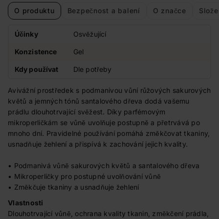
O produktu
Bezpečnost a balení
O značce
Slože
Účinky
Osvěžující
Konzistence
Gel
Kdy používat
Dle potřeby
Avivážní prostředek s podmanivou vůní růžových sakurových
květů a jemných tónů santalového dřeva dodá vašemu
prádlu dlouhotrvající svěžest. Díky parfémovým
mikroperličkám se vůně uvolňuje postupně a přetrvává po
mnoho dní. Pravidelné používání pomáhá změkčovat tkaniny,
usnadňuje žehlení a přispívá k zachování jejich kvality.
• Podmanivá vůně sakurových květů a santalového dřeva
• Mikroperličky pro postupné uvolňování vůně
• Změkčuje tkaniny a usnadňuje žehlení
Vlastnosti
Dlouhotrvající vůně, ochrana kvality tkanin, změkčení prádla,