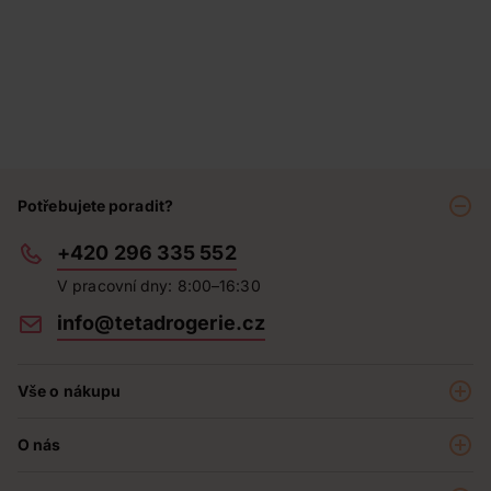
Potřebujete poradit?
+420 296 335 552
V pracovní dny: 8:00–16:30
info@tetadrogerie.cz
Vše o nákupu
Akce a výhodné nabídky
O nás
Teta klub
O nás