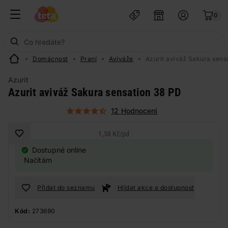
0
Domácnost
Praní
Aviváže
Azurit aviváž Sakura sens
Azurit
Azurit aviváž Sakura sensation 38 PD
12 Hodnocení
1,58 Kč
/
pd
Dostupné online
Načítám
Přidat do seznamu
Hlídat akce a dostupnost
Kód:
273690