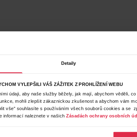
Detaily
CHOM VYLEPŠILI VÁŠ ZÁŽITEK Z PROHLÍŽENÍ WEBU
mi údaji, aby naše služby běžely, jak mají, abychom věděli, co
funkce, mohli zlepšit zákaznickou zkušenost a abychom vám moh
lit vše“ souhlasíte s používáním všech souborů cookies a se 
e informací naleznete v našich
Zásadách ochrany osobních úd