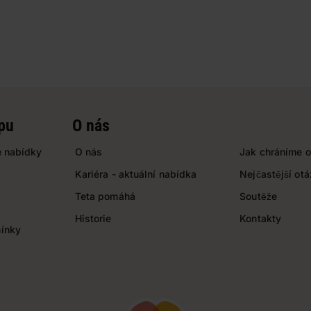
pu
O nás
 nabídky
O nás
Jak chráníme o
Kariéra - aktuální nabídka
Nejčastější ot
Teta pomáhá
Soutěže
Historie
Kontakty
ínky