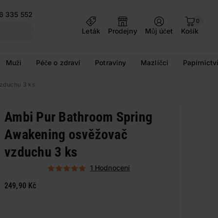
6 335 552
0
Leták
Prodejny
Můj účet
Košík
Muži
Péče o zdraví
Potraviny
Mazlíčci
Papírnictv
zduchu 3 ks
Ambi Pur Bathroom Spring
Awakening osvěžovač
vzduchu 3 ks
1 Hodnocení
249,90 Kč