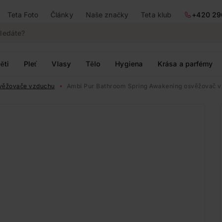
Teta Foto
Články
Naše značky
Teta klub
+420 29
ěti
Pleť
Vlasy
Tělo
Hygiena
Krása a parfémy
svěžovače vzduchu
Ambi Pur Bathroom Spring Awakening osvěžovač v