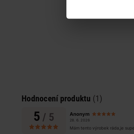
Hodnocení produktu
(1)
5
/ 5
Anonym
28. 6. 2026
Mám tento výrobek ráda,je supe