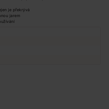
jen je překrývá
vanou jarem
oužívání