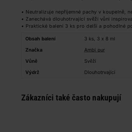
• Neutralizuje nepříjemné pachy v koupelně, ne
• Zanechává dlouhotrvající svěží vůni inspiro
• Praktické balení 3 ks pro delší a pohodlné p
Obsah balení
3 ks, 3 x 8 ml
Značka
Ambi pur
Vůně
Svěží
Výdrž
Dlouhotrvající
Zákazníci také často nakupují