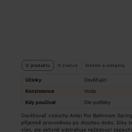
O produktu
O značce
Složení a alergeny
Účinky
Osvěžující
Konzistence
Voda
Kdy používat
Dle potřeby
Osvěžovač vzduchu Ambi Pur Bathroom Spring
příjemně provoněnou po dlouhou dobu. Díky te
vůni, ale aktivně odstraňuje nežádoucí zápachy 