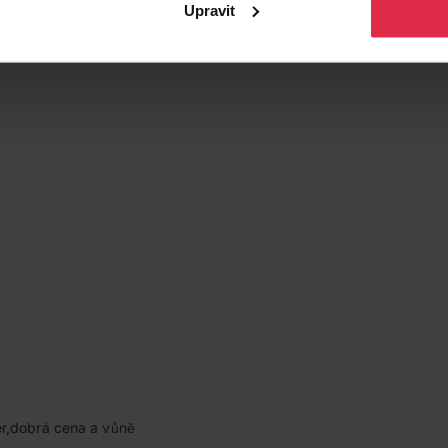
Upravit
r,dobrá cena a vůně