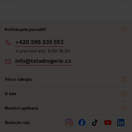
Potřebujete poradit?
+420 296 335 552
V pracovní dny: 8:00–16:30
info@tetadrogerie.cz
Vše o nákupu
Akce a výhodné nabídky
O nás
Teta klub
O nás
Prodejny
Mobilní aplikace
Kariéra - aktuální nabídka
O e-shopu
Teta pomáhá
Sledujte nás
Obchodní podmínky
Historie
Reklamační řád