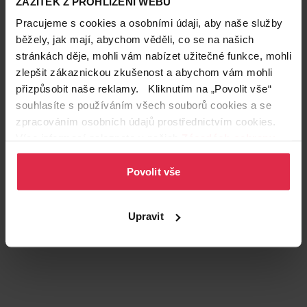
ZÁŽITEK Z PROHLÍŽENÍ WEBU
Pracujeme s cookies a osobními údaji, aby naše služby
Zdroj foto: Fotolia
běžely, jak mají, abychom věděli, co se na našich
Autor: Anna Adlerová
stránkách děje, mohli vám nabízet užitečné funkce, mohli
Zařazeno pod těmito klíčovými slovy
zlepšit zákaznickou zkušenost a abychom vám mohli
účesy
vlasy
Toni&Guy
vlasový styling
přizpůsobit naše reklamy. Kliknutím na „Povolit vše“
Expert: Kateřina Janouchová
souhlasíte s používáním všech souborů cookies a se
Podobné články
zpracováním osobních údajů prostřednictvím cookies.
Více informací naleznete v našich
Zásadách ochrany
osobních údajů
.
Více článků
Povolit vše
Teta prodejny a služby
Upravit