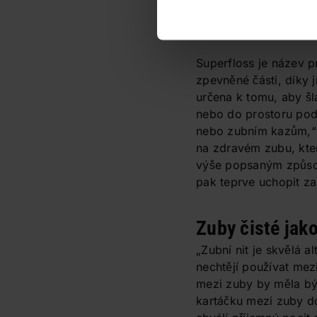
službu třeba na cestá
k dispozici – třeba v r
Superfloss je název p
zpevněné části, díky j
určena k tomu, aby š
nebo do prostoru pod
nebo zubním kazům,“ 
na zdravém zubu, kter
výše popsaným způsob
pak teprve uchopit za 
Zuby čisté jak
„Zubní nit je skvělá a
nechtějí používat mez
mezi zuby by měla být
kartáčku mezi zuby dost