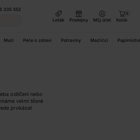
6 335 552
0
Leták
Prodejny
Můj účet
Košík
Muži
Péče o zdraví
Potraviny
Mazlíčci
Papírnictv
řeba odlíčení nebo
d máme velmi těsné
ovede prokázat