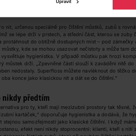
Upravit
ch nebo v kabelce, kde nezabere moc místa a v případě po
estauraci.
ro nit, určenou speciálně pro čištění můstků, zubů s rovn
ímž se lépe drží v prstech, a střední část, kterou se zuby č
la protáhnout do obtížně dostupných míst – pod zámečky 
 můstky, kde se mohou usazovat nečistoty a může tam d
vysvětluje hygienistka. V případě můstku pak hrozí kom
ý můstek drží. „Zpevněné části slouží k zavádění nitě do 
en nedostaly. Superfloss můžete navléknout do těžko d
oba konce jako klasickou nit a dát se do čištění."
o nikdy předtím
lternativa pro ty, kteří mají mezizubní prostory tak těsné
izubní kartáček,“ doporučuje hygienistka a dodává, že hy
 stejnou samozřejmostí jako klasické čištění. I když máme
anou, efekt není nikdy stoprocentní: klienti, kteří s nití z