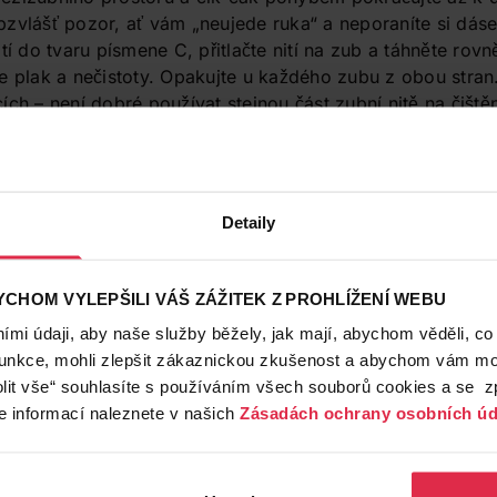
zvlášť pozor, ať vám „neujede ruka“ a neporaníte si dáseň
ití do tvaru písmene C, přitlačte nití na zub a táhněte ro
e plak a nečistoty. Opakujte u každého zubu z obou stran
ích – není dobré používat stejnou část zubní nitě na čiště
!
upujte stejně, ale nit si připravte jinak: stačí kratší kou
konce spojte uzlem a vytvořte tak velké oko. Nit pak stač
Detaily
vitému tvaru nebude prokluzovat. Ať už zvolíte jakoukol
ečlivě. „Vyvarujte se pilovitého pohybu, kterým by mohlo 
by mělo být i pečlivé umytí rukou – přece jen na nich za 
CHOM VYLEPŠILI VÁŠ ZÁŽITEK Z PROHLÍŽENÍ WEBU
eré si nechce nikdo přenést do úst,“ shrnuje Kateřina Proc
mi údaji, aby naše služby běžely, jak mají, abychom věděli, co
třebuje péči
funkce, mohli zlepšit zákaznickou zkušenost a abychom vám moh
stění mezizubních prostor je tzv. flosspick, tedy plasto
lit vše“ souhlasíte s používáním všech souborů cookies a se 
 napnut kousek zubní nitě jako tětiva. Někteří odborníci t
e informací naleznete v našich
Zásadách ochrany osobních úd
ším proto, že nám s ní může mnohem snadněji „ujet ruka“
omůcka sama o sobě ale není nijak špatná – jen je bezpečn
e za rukojeť. Co se týče samotného čištění zubů, prokáže