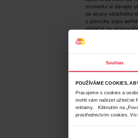
momentu si dávejte ob
ze strany obtáhněte n
z povrchu zubu setřet
přetáčet na ukazováčc
mezizubního prostoru
Při metodě smyčky post
centimetrů. Oba jeho 
Souhlas
ukazováky. Díky kruho
postupovat šetrně a p
dásně. Samozřejmostí 
POUŽÍVÁME COOKIES, ABY
množství bakterií, kt
Pracujeme s cookies a osobní
I umělý zub po
mohli vám nabízet užitečné 
Další pomůckou pro či
reklamy. Kliknutím na „Povo
„rukojetí“, na němž je
prostřednictvím cookies. Víc
nedoporučují – předev
zaříznout do dásně. P
oblouček nad nití a n