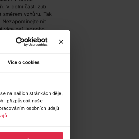
. V dolní části zub
vně směrem vzhůru. Tak
. Nezapomínejte nit
ní více než jednoho
sek – kolem 30
í uchopit mezi palce a
Více o cookies
i metodu, měly byste
dojít k poranění
den ulpí neuvěřitelné
házková.
 se na našich stránkách děje,
li přizpůsobit naše
vý oblouček s malou
zpracováním osobních údajů
uto pomůcku příliš
ajů
.
 a nit se může
ější ji držet přímo za
 flosspick dobrou