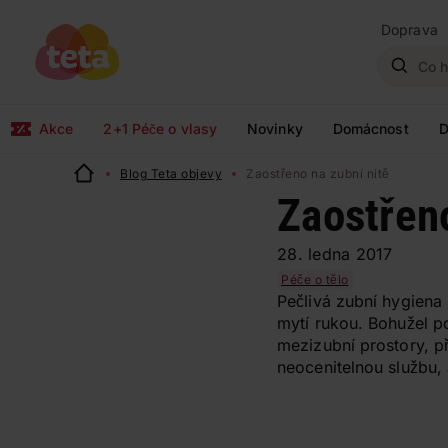
Doprava
Akce
2+1 Péče o vlasy
Novinky
Domácnost
D
Blog Teta objevy
Zaostřeno na zubní nitě
Zaostřeno
28. ledna 2017
Péče o tělo
Pečlivá zubní hygiena 
mytí rukou. Bohužel p
mezizubní prostory, p
neocenitelnou službu, 