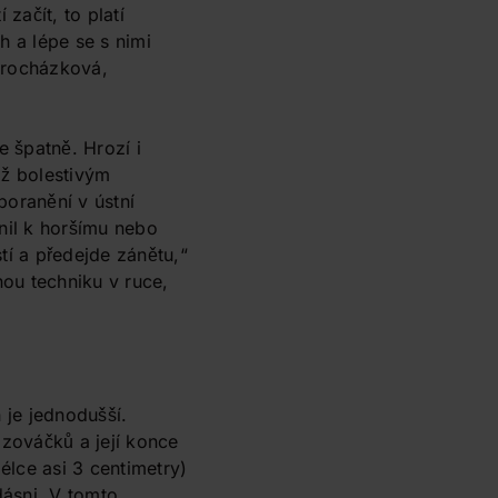
začít, to platí
h a lépe se s nimi
 Procházková,
e špatně. Hrozí i
až bolestivým
poranění v ústní
nil k horšímu nebo
tí a předejde zánětu,“
nou techniku v ruce,
h je jednodušší.
azováčků a její konce
lce asi 3 centimetry)
ásni. V tomto