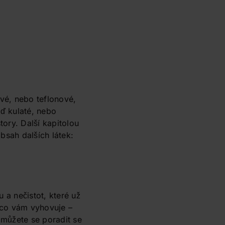
ové, nebo teflonové,
uď kulaté, nebo
ory. Další kapitolou
obsah dalších látek:
 a nečistot, které už
, co vám vyhovuje –
, můžete se poradit se