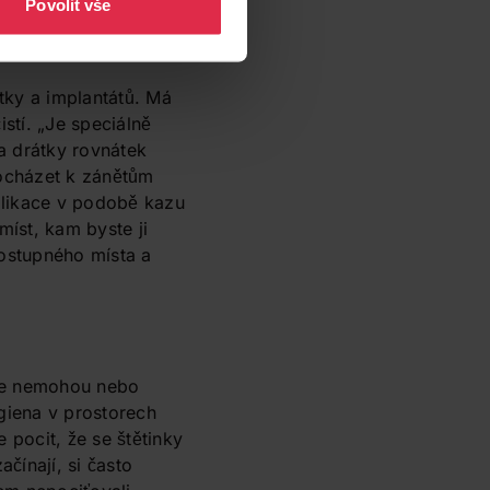
Povolit vše
třeby je stále
átky a implantátů. Má
istí. „Je speciálně
a drátky rovnátek
ocházet k zánětům
plikace v podobě kazu
míst, kam byste ji
ostupného místa a
, že nemohou nebo
giena v prostorech
 pocit, že se štětinky
ačínají, si často