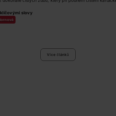
 z dokonale čistých zubů, který při pouhém čištění kartáčk
klíčovými slovy
 Hornová
Více článků