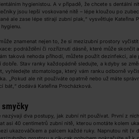
álním hygienistou. A v případě, že chcete s dentální nití 
ečníky jsou lepší voskované nitě – lépe kloužou po zubec
né ale zase lépe stírají zubní plak,“ vysvětluje Kateřina
 hygienu.
může znamenat nejen to, že si mezizubní prostory vyčistít
ce: podráždění či rozříznutí dásně, které může skončit 
m taková nehoda přihodí, můžete použít dezinfekci, ale 
jí dobře. Stav ranky každopádně sledujte, a kdyby se změ
t, vyhledejte stomatologa, který vám ranku odborně vyčis
stka. „Pokud ale nit používáte opatrně nebo už máte správ
cí bát,“ dodává Kateřina Procházková.
a smyčky
é nazývají dva postupy, jak zubní nit používat. První z nic
at asi 40 centimetrů zubní nitě, kterou omotáte kolem uk
ezi ukazováčkem a palcem každé ruky. Napnutou nit (v dé
ezizubního prostoru a cik-cak pohybem pokračujte až k d