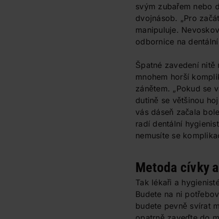
svým zubařem nebo dent
dvojnásob. „Pro začát
manipuluje. Nevoskova
odbornice na dentální
Špatné zavedení nitě 
mnohem horší komplika
zánětem. „Pokud se vá
dutině se většinou ho
vás dáseň začala bole
radí dentální hygieni
nemusíte se komplika
Metoda cívky 
Tak lékaři a hygienist
Budete na ni potřebov
budete pevně svírat m
opatrně zaveďte do m