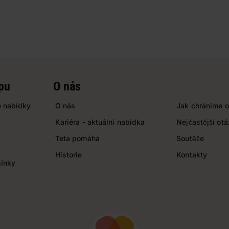
pu
O nás
 nabídky
O nás
Jak chráníme o
Kariéra - aktuální nabídka
Nejčastější ot
Teta pomáhá
Soutěže
Historie
Kontakty
ínky