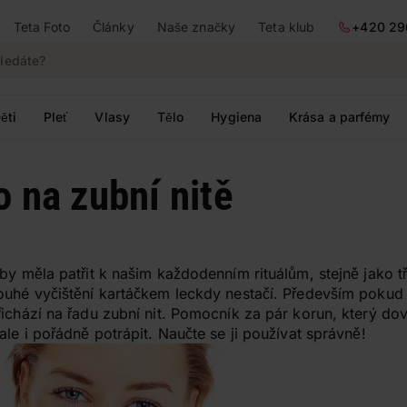
Teta Foto
Články
Naše značky
Teta klub
+420 29
ěti
Pleť
Vlasy
Tělo
Hygiena
Krása a parfémy
 na zubní nitě
by měla patřit k našim každodenním rituálům, stejně jako t
ouhé vyčištění kartáčkem leckdy nestačí. Především poku
řichází na řadu zubní nit. Pomocník za pár korun, který d
ale i pořádně potrápit. Naučte se ji používat správně!