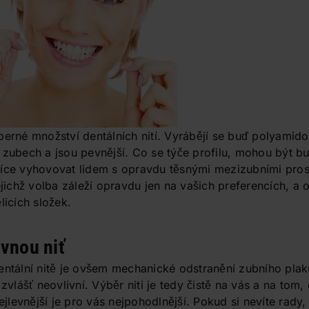
berné množství dentálních nití. Vyrábějí se buď polyamid
 zubech a jsou pevnější. Co se týče profilu, mohou být b
íce vyhovovat lidem s opravdu těsnými mezizubními prost
ejichž volba záleží opravdu jen na vašich preferencích, a 
licích složek.
ávnou niť
entální nitě je ovšem mechanické odstranění zubního plaku
 zvlášť neovlivní. Výběr niti je tedy čistě na vás a na tom
nejlevnější je pro vás nejpohodlnější. Pokud si nevíte rady