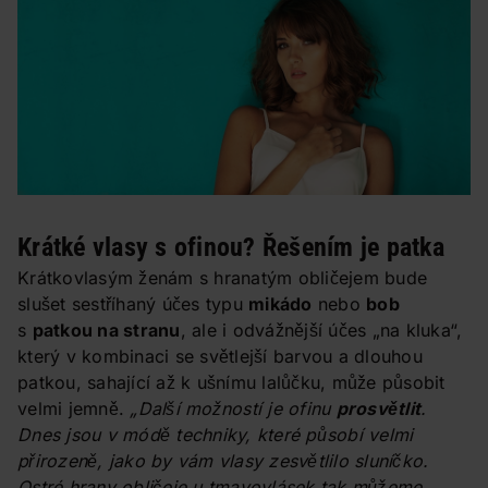
Krátké vlasy s ofinou? Řešením je patka
Krátkovlasým ženám s hranatým obličejem bude
slušet sestříhaný účes typu
mikádo
nebo
bob
s
patkou na stranu
, ale i odvážnější účes „na kluka“,
který v kombinaci se světlejší barvou a dlouhou
patkou, sahající až k ušnímu lalůčku, může působit
velmi jemně.
„Další možností je ofinu
prosvětlit
.
Dnes jsou v módě techniky, které působí velmi
přirozeně, jako by vám vlasy zesvětlilo sluníčko.
Ostré hrany obličeje u tmavovlásek tak můžeme