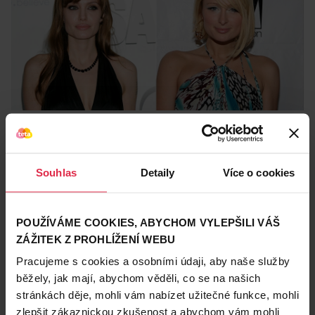
Zjemněte ostré rysy
Ideální úpravou hranatého obličeje je jeho
optické
Souhlas
Detaily
Více o cookies
prodloužení a zúžení
.
„Ofina ale často udělá pravý
opak – obličej opticky zkrátí a rozšíří,“
varuje Iva
Borovská, ale zároveň dodává, že řešení lze vždy
POUŽÍVÁME COOKIES, ABYCHOM VYLEPŠILI VÁŠ
najít. Kromě výše zmíněných příkladů doporučuje
ZÁŽITEK Z PROHLÍŽENÍ WEBU
zvolit celkově bohatý,
nadýchaný účes
, sestříhané
Pracujeme s cookies a osobními údaji, aby naše služby
prameny v oblasti kolem uší, ofiny sestříhané ke
běžely, jak mají, abychom věděli, co se na našich
straně, ale i vlnité vlasy. Nebála by se ani trvalé,
stránkách děje, mohli vám nabízet užitečné funkce, mohli
která opět přichází do módy.
„I trvalou můžete nosit
zlepšit zákaznickou zkušenost a abychom vám mohli