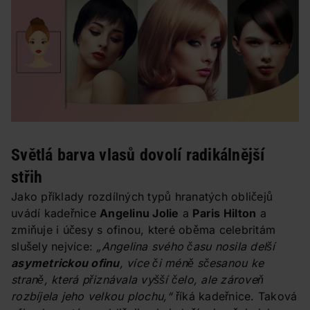
Světlá barva vlasů dovolí radikálnější
střih
Jako příklady rozdílných typů hranatých obličejů
uvádí kadeřnice
Angelinu Jolie
a
Paris Hilton
a
zmiňuje i účesy s ofinou, které oběma celebritám
slušely nejvíce:
„Angelina svého času nosila delší
asymetrickou ofinu
, více či méně sčesanou ke
straně, která přiznávala vyšší čelo, ale zároveň
rozbíjela jeho velkou plochu,“
říká kadeřnice. Taková