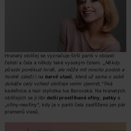
Hranatý obličej se vyznačuje širší partií v oblasti
čelistí a čela a někdy také vysokým čelem.
„Někdy
působí poněkud tvrdě, ale může mít mnoho podob a
hodně záleží i na
barvě vlasů
, která už sama o sobě
dokáže celý vzhled obličeje velmi zjemnit,“
říká
kadeřnice a hair stylistka Iva Borovská. Na hranatých
obličejích se jí líbí
delší prostříhané ofiny
,
patky
a
„ofiny-neofiny“, kdy je v partii čela zastřiženo jen pár
pramenů vlasů.