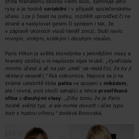
ofina hranatému obličeji velmi sluší, zjemňuje jeho
rysy a je hodně
variabilní
i v případě společenského
účesu. Lze ji česat na patku, rozdělit uprostřed či na
straně a nastylovat gelem či sprejem i tak, že
v záplavě okolních vlasů téměř zmizí. Sluší navíc
rovným, vlnitým, krátkým i dlouhým vlasům.
Paris Hilton je světlá blondýnka s jemnějšími vlasy a
hranatý obličej u ní nepůsobí nijak hrubě.
„Vystřídala
mnoho účesů a až na pár ‚úletů‘ se nedá říci, že by jí
některý neseděl,“
říká odbornice. Nejvíce se jí na
známé celebritě líbila
patka
ve spojení s
mikádem
,
ale i rovná, pod obočí sahající a lehce
prostříhaná
ofina
s
dlouhými vlasy
.
„Díky tomu, že je Paris
hodně světlý typ, si ale mohla dovolit i účes typu
bob s hustou ofinou,“
dodává Borovská.