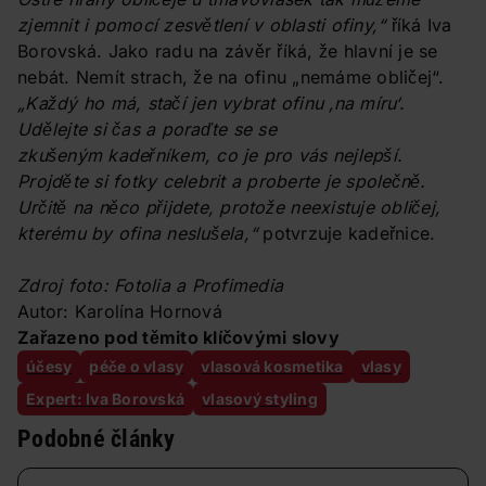
zjemnit i pomocí zesvětlení v oblasti ofiny,“
říká Iva
Borovská. Jako radu na závěr říká, že hlavní je se
nebát. Nemít strach, že na ofinu „nemáme obličej“.
„Každý ho má, stačí jen vybrat ofinu ‚na míru‘.
Udělejte si čas a poraďte se se
zkušeným kadeřníkem, co je pro vás nejlepší.
Projděte si fotky celebrit a proberte je společně.
Určitě na něco přijdete, protože neexistuje obličej,
kterému by ofina neslušela,“
potvrzuje kadeřnice.
Zdroj foto: Fotolia a Profimedia
Autor: Karolína Hornová
Zařazeno pod těmito klíčovými slovy
účesy
péče o vlasy
vlasová kosmetika
vlasy
Expert: Iva Borovská
vlasový styling
Podobné články