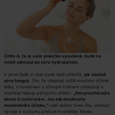
Cítíte-li, že je vaše pokožka vysušená, bude na
místě sáhnout po séru hydratačním.
V první řadě si však bude lepší přiblížit,
jak vlastně
séra fungují
. Tím, že obsahují vyšší množství účinné
látky, v kombinaci s účinným krémem znásobují a
urychlují nástup pečujícího efektu.
„Nevynechávejte
denní či noční krém. Jen tak dosáhnete
maximálního účinku,“
radí doktor Sven Fey, vedoucí
vývoje a výzkumu pleťové kosmetiky Nivea.