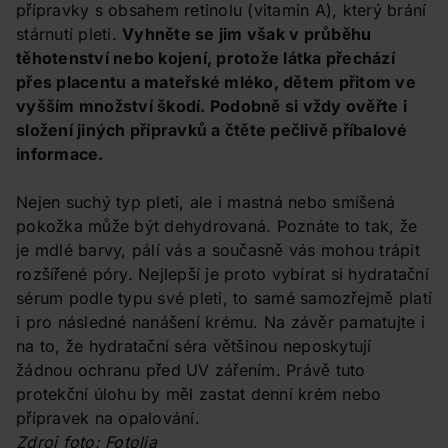
přípravky s obsahem retinolu (vitamin A), který brání
stárnutí pleti.
Vyhněte se jim však v průběhu
těhotenství nebo kojení, protože látka přechází
přes placentu a mateřské mléko, dětem přitom ve
vyšším množství škodí. Podobně si vždy ověřte i
složení jiných přípravků a čtěte pečlivě příbalové
informace.
Nejen suchý typ pleti, ale i mastná nebo smíšená
pokožka může být dehydrovaná. Poznáte to tak, že
je mdlé barvy, pálí vás a současně vás mohou trápit
rozšířené póry. Nejlepší je proto vybírat si hydratační
sérum podle typu své pleti, to samé samozřejmě platí
i pro následné nanášení krému. Na závěr pamatujte i
na to, že hydratační séra většinou neposkytují
žádnou ochranu před UV zářením. Právě tuto
protekční úlohu by měl zastat denní krém nebo
přípravek na opalování.
Zdroj foto: Fotolia