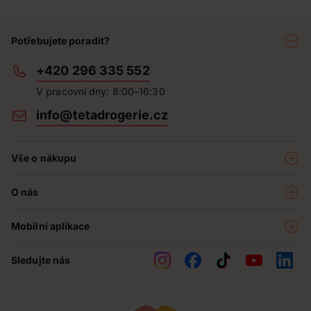
Potřebujete poradit?
+420 296 335 552
V pracovní dny: 8:00–16:30
info@tetadrogerie.cz
Vše o nákupu
Akce a výhodné nabídky
O nás
Teta klub
O nás
Prodejny
Mobilní aplikace
Kariéra - aktuální nabídka
O e-shopu
Teta pomáhá
Sledujte nás
Obchodní podmínky
Historie
Reklamační řád
Jak chráníme osobní údaje