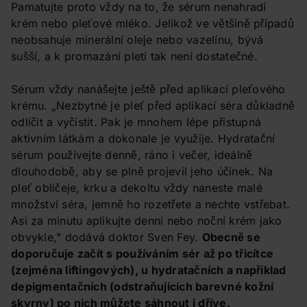
Pamatujte proto vždy na to, že sérum nenahradí
krém nebo pleťové mléko. Jelikož ve většině případů
neobsahuje minerální oleje nebo vazelínu, bývá
sušší, a k promazání pleti tak není dostatečné.
Sérum vždy nanášejte ještě před aplikací pleťového
krému. „Nezbytné je pleť před aplikací séra důkladně
odlíčit a vyčistit. Pak je mnohem lépe přístupná
aktivním látkám a dokonale je využije. Hydratační
sérum používejte denně, ráno i večer, ideálně
dlouhodobě, aby se plně projevil jeho účinek. Na
pleť obličeje, krku a dekoltu vždy naneste malé
množství séra, jemně ho rozetřete a nechte vstřebat.
Asi za minutu aplikujte denní nebo noční krém jako
obvykle," dodává doktor Sven Fey.
Obecně se
doporučuje začít s používáním sér až po třicítce
(zejména liftingových), u hydratačních a například
depigmentačních (odstraňujících barevné kožní
skvrny) po nich můžete sáhnout i dříve.