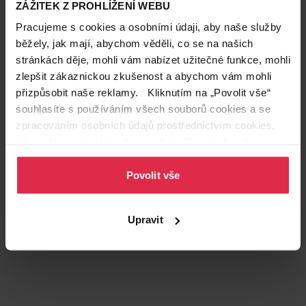
ZÁŽITEK Z PROHLÍŽENÍ WEBU
Pracujeme s cookies a osobními údaji, aby naše služby
běžely, jak mají, abychom věděli, co se na našich
stránkách děje, mohli vám nabízet užitečné funkce, mohli
Autor: PaK
zlepšit zákaznickou zkušenost a abychom vám mohli
Zařazeno pod těmito klíčovými slovy
přizpůsobit naše reklamy. Kliknutím na „Povolit vše“
těhotenství
Expert: MUDr. Petr Kolek
souhlasíte s používáním všech souborů cookies a se
zpracováním osobních údajů prostřednictvím cookies.
Podobné články
Více informací naleznete v našich
Zásadách ochrany
osobních údajů
.
Více článků
Povolit vše
Teta prodejny a služby
Upravit