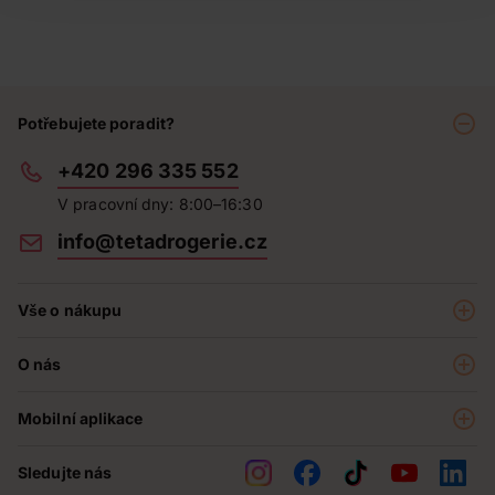
Potřebujete poradit?
+420 296 335 552
V pracovní dny: 8:00–16:30
info@tetadrogerie.cz
Vše o nákupu
Akce a výhodné nabídky
O nás
Teta klub
O nás
Prodejny
Mobilní aplikace
Kariéra - aktuální nabídka
O e-shopu
Teta pomáhá
Sledujte nás
Obchodní podmínky