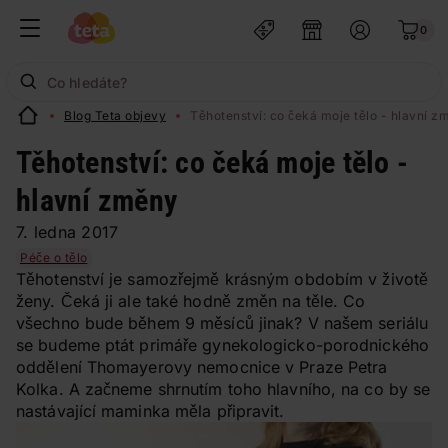
0
Blog Teta objevy
Těhotenství: co čeká moje tělo - hlavní z
Těhotenství: co čeká moje tělo -
hlavní změny
7. ledna 2017
Péče o tělo
Těhotenství je samozřejmě krásným obdobím v životě
ženy. Čeká ji ale také hodně změn na těle. Co
všechno bude během 9 měsíců jinak? V našem seriálu
se budeme ptát primáře gynekologicko-porodnického
oddělení Thomayerovy nemocnice v Praze Petra
Kolka. A začneme shrnutím toho hlavního, na co by se
nastávající maminka měla připravit.