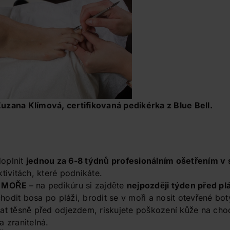
uzana Klímová, certifikovaná pedikérka z Blue Bell.
oplnit
jednou za 6-8 týdnů profesionálním ošetřením v 
tivitách, které podnikáte.
U MOŘE
– na pedikúru si zajděte
nejpozději týden před 
odit bosa po pláži, brodit se v moři a nosit otevřené bot
at těsně před odjezdem, riskujete poškození kůže na chod
a zranitelná.