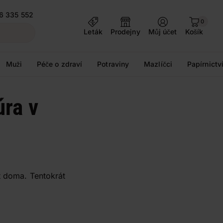
6 335 552
0
Leták
Prodejny
Můj účet
Košík
Muži
Péče o zdraví
Potraviny
Mazlíčci
Papírnictv
úra v
t doma. Tentokrát