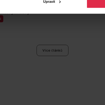
Upravit
ová
klíčovými slovy
á
Více článků