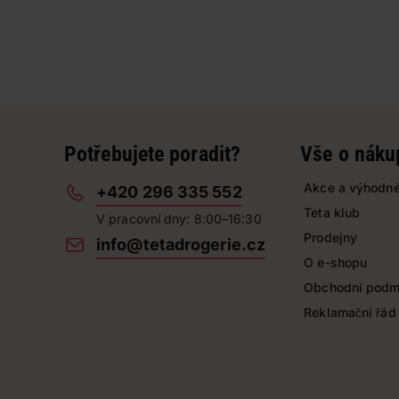
Potřebujete poradit?
Vše o náku
Akce a výhodné
+420 296 335 552
Teta klub
V pracovní dny: 8:00–16:30
Prodejny
info@tetadrogerie.cz
O e-shopu
Obchodní podm
Reklamační řád