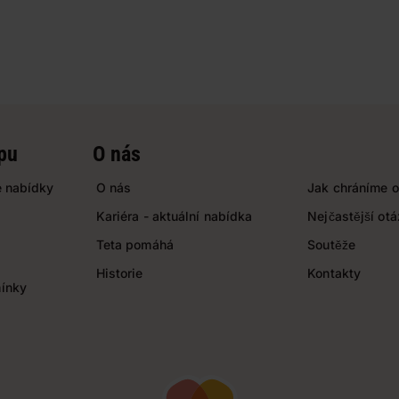
pu
O nás
 nabídky
O nás
Jak chráníme o
Kariéra - aktuální nabídka
Nejčastější ot
Teta pomáhá
Soutěže
Historie
Kontakty
ínky