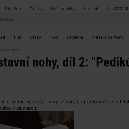
Teta Foto
Články
Naše značky
Teta klub
+420 29
ěti
Pleť
Vlasy
Tělo
Hygiena
Krása a parfémy
ikúra v salonu"
stavní nohy, díl 2: "Pedik
létě nádherné nohy - a vy už víte, co pro to můžete uděla
ového v salonech.