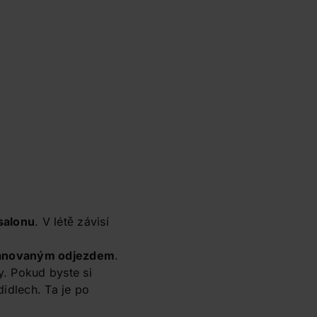
salonu
. V létě závisí
plánovaným odjezdem
.
y. Pokud byste si
idlech. Ta je po