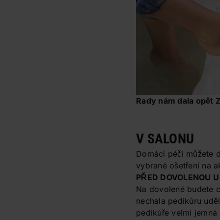
Rady nám dala opět Z
V SALONU
Domácí péči můžete d
vybrané ošetření na ak
PŘED DOVOLENOU 
Na dovolené budete ch
nechala pedikúru uděl
pedikúře velmi jemná 