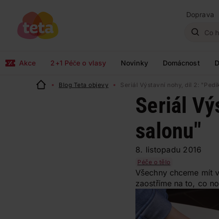
Doprava
Akce
2+1 Péče o vlasy
Novinky
Domácnost
D
Blog Teta objevy
Seriál Výstavní nohy, díl 2: "Ped
Seriál Vý
salonu"
8. listopadu 2016
Péče o tělo
Všechny chceme mít v 
zaostříme na to, co n