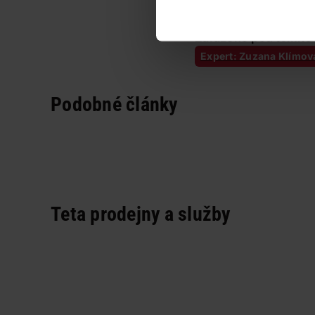
Zdroj foto: Fotolia
Autor: Eva Suchomel
Zařazeno pod těmito 
Expert: Zuzana Klímov
Podobné články
Teta prodejny a služby