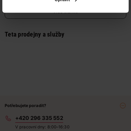
Více článků
Teta prodejny a služby
Potřebujete poradit?
+420 296 335 552
V pracovní dny: 8:00–16:30