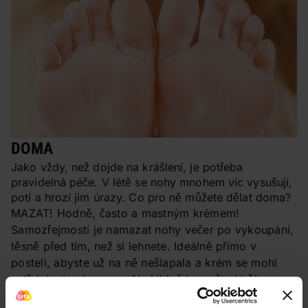
DOMA
Jako vždy, než dojde na krášlení, je potřeba
pravidelná péče. V létě se nohy mnohem víc vysušují,
potí a hrozí jim úrazy. Co pro ně můžete dělat doma?
MAZAT! Hodně, často a mastným krémem!
Samozřejmostí je namazat nohy večer po vykoupání,
těsně před tím, než si lehnete. Ideálně přímo v
posteli, abyste už na ně nešlapala a krém se mohl
vstřebávat celou noc. Ale klidně je mažte i během
dne, kdykoli budete mít chvilku klidu.