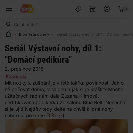
0
Blog Teta objevy
Seriál Výstavní nohy, díl 1: "Domácí pedik
Seriál Výstavní nohy, díl 1:
"Domácí pedikúra"
2. prosince 2016
Péče o tělo
Mít nožky k zulíbání je v létě takřka povinnost. Jak o
ně pečovat doma, v salonu a jak si je krášlit? Mnoho
užitečných rad nám dala Zuzana Klímová,
certifikovaná pedikérka ze salonu Blue Bell. Nenechte
si je ujít! Nejdřív tedy dejte na chvíli klidně nohy
nahoru a pozorně čtěte ;-)