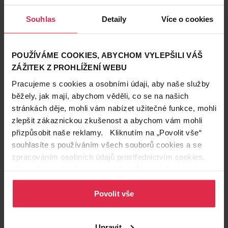
1x týdně nahraďte krém na noc maskou podle stavu
nohou – hydratační, vyživující nebo na namáhané
Souhlas
Detaily
Více o cookies
nohy.
1x týdně si dělejte domácí pedikúru (viz 4 základní
kroky), pokud chodíte bosa – třeba na dovolené
POUŽÍVÁME COOKIES, ABYCHOM VYLEPŠILI VÁŠ
nebo o víkendu – pak ji provádějte denně.
ZÁŽITEK Z PROHLÍŽENÍ WEBU
Nejdůležitější vybavení pro domácí ošetření – PILNÍK.
Pracujeme s cookies a osobními údaji, aby naše služby
Ideálně papírový s rukojetí, funguje lépe a je šetrnější
běžely, jak mají, abychom věděli, co se na našich
než kovový pilník nebo pemza.
stránkách děje, mohli vám nabízet užitečné funkce, mohli
4 základní kroky pro domácí pedikúru:
zlepšit zákaznickou zkušenost a abychom vám mohli
A jak si nechat ošetřit své nožky v salonu během letní
přizpůsobit naše reklamy. Kliknutím na „Povolit vše“
sezony, si přečtěte v druhém dílu našeho seriálu.
souhlasíte s používáním všech souborů cookies a se
zpracováním osobních údajů prostřednictvím cookies.
Zdroj foto: Fotolia
Více informací naleznete v našich
Zásadách ochrany
Autor: Eva Suchomelová
osobních údajů
.
Zařazeno pod těmito klíčovými slovy
Povolit vše
Expert: Zuzana Klímová
Podobné články
Upravit