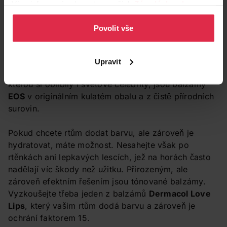
Více informací naleznete v našich
Zásadách ochrany
Na zimu se hodí
Labello Med Protection
s vitaminem
osobních údajů
.
E, který rty dlouhodobě vyživuje. Je to univerzální
Povolit vše
balzám, jímž nic nezkazíte a který zároveň dodá
vašim rtům potřebnou péči. Podobně funguje
balzám
Neutrogena Lip Care
, jenž má navíc
Upravit
ochranný faktor 20. Kvalitní a zároveň módní péčí,
kterou si oblíbily i světové celebrity, jsou balzámy
EOS
v originálním kulatém obalu a z čistě přírodních
surovin.
Pokud chcete rtům dodat barvu, ale zároveň je
hydratovat, máte možnost. Nesahejte však po
rtěnkách ani lepkavých lescích, jež na horách často
nadělají víc škody než užitku. Přirozeným, ale
zároveň efektním řešením jsou tónované balzámy.
Vyzkoušejte třeba jeden z balzámů
Dermacol Love
Lips
, který vašim rtům dodá barvu a zároveň je
ochrání faktorem 15.