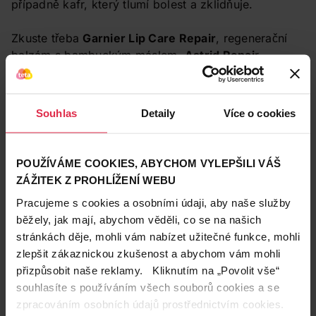
případně kafr, který tlumí bolest a zklidňuje.
Zkuste třeba
Garnier Lip Care Repair
, regenerační
balzám s bambuckým máslem,
Astrid Repai
r
s panthenolem a vitaminem E nebo třeba Intense
Repair Lip Balm
značky
Neutrogena
, který se nanáší
ve formě koncentrovaného krému. Stačí ho troška a
Souhlas
Detaily
Více o cookies
vaše rty okamžitě zaznamenají úlevu. Na opravdu
poničené rty vyzkoušejte zklidňující a regenerační
balzám v kelímku
Blistex Medplus
s obsahem kafru.
POUŽÍVÁME COOKIES, ABYCHOM VYLEPŠILI VÁŠ
Zkuste ho nanést na noc jako masku na rty.
ZÁŽITEK Z PROHLÍŽENÍ WEBU
Pracujeme s cookies a osobními údaji, aby naše služby
Ochrana a péče pro běžný den
běžely, jak mají, abychom věděli, co se na našich
Ne každý den je na horách sluníčko nebo sněhová
stránkách děje, mohli vám nabízet užitečné funkce, mohli
vánice a ne každý má citlivé rty. V takových
zlepšit zákaznickou zkušenost a abychom vám mohli
případech sáhněte po běžném balzámu, který rty
přizpůsobit naše reklamy. Kliknutím na „Povolit vše“
hydratuje a udrží „v normálu“. Alespoň minimální
souhlasíte s používáním všech souborů cookies a se
ochranný faktor ale rozhodně není na škodu, stejně
zpracováním osobních údajů prostřednictvím cookies.
jako přísady, jež rty dlouhodobě hydratují.