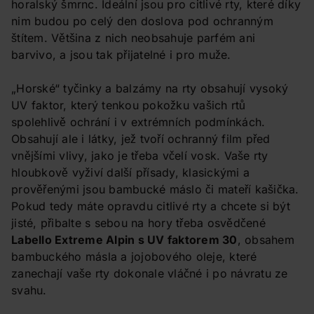
horalský šmrnc. Ideální jsou pro citlivé rty, které díky
nim budou po celý den doslova pod ochranným
štítem. Většina z nich neobsahuje parfém ani
barvivo, a jsou tak přijatelné i pro muže.
„Horské“ tyčinky a balzámy na rty obsahují vysoký
UV faktor, který tenkou pokožku vašich rtů
spolehlivě ochrání i v extrémních podmínkách.
Obsahují ale i látky, jež tvoří ochranný film před
vnějšími vlivy, jako je třeba včelí vosk. Vaše rty
hloubkově vyživí další přísady, klasickými a
prověřenými jsou bambucké máslo či mateří kašička.
Pokud tedy máte opravdu citlivé rty a chcete si být
jisté, přibalte s sebou na hory třeba osvědčené
Labello Extreme Alpin s UV faktorem 30
, obsahem
bambuckého másla a jojobového oleje, které
zanechají vaše rty dokonale vláčné i po návratu ze
svahu.