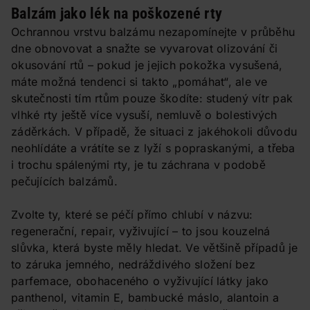
Balzám jako lék na poškozené rty
Ochrannou vrstvu balzámu nezapomínejte v průběhu
dne obnovovat a snažte se vyvarovat olizování či
okusování rtů – pokud je jejich pokožka vysušená,
máte možná tendenci si takto „pomáhat“, ale ve
skutečnosti tím rtům pouze škodíte: studený vítr pak
vlhké rty ještě více vysuší, nemluvě o bolestivých
záděrkách. V případě, že situaci z jakéhokoli důvodu
neohlídáte a vrátíte se z lyží s popraskanými, a třeba
i trochu spálenými rty, je tu záchrana v podobě
pečujících balzámů.
Zvolte ty, které se péčí přímo chlubí v názvu:
regenerační, repair, vyživující – to jsou kouzelná
slůvka, která byste měly hledat. Ve většině případů je
to záruka jemného, nedráždivého složení bez
parfemace, obohaceného o vyživující látky jako
panthenol, vitamin E, bambucké máslo, alantoin a