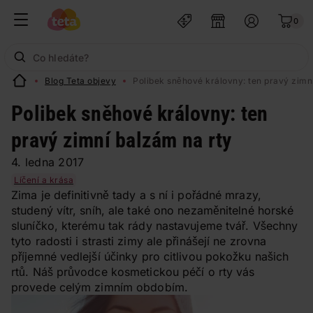
0
Blog Teta objevy
Polibek sněhové královny: ten pravý zimn
Polibek sněhové královny: ten
pravý zimní balzám na rty
4. ledna 2017
Líčení a krása
Zima je definitivně tady a s ní i pořádné mrazy,
studený vítr, sníh, ale také ono nezaměnitelné horské
sluníčko, kterému tak rády nastavujeme tvář. Všechny
tyto radosti i strasti zimy ale přinášejí ne zrovna
příjemné vedlejší účinky pro citlivou pokožku našich
rtů. Náš průvodce kosmetickou péčí o rty vás
provede celým zimním obdobím.