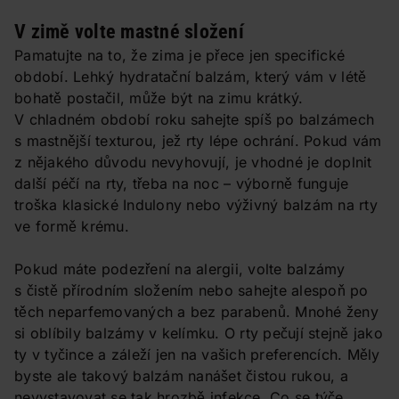
V zimě volte mastné složení
Pamatujte na to, že zima je přece jen specifické
období. Lehký hydratační balzám, který vám v létě
bohatě postačil, může být na zimu krátký.
V chladném období roku sahejte spíš po balzámech
s mastnější texturou, jež rty lépe ochrání. Pokud vám
z nějakého důvodu nevyhovují, je vhodné je doplnit
další péčí na rty, třeba na noc – výborně funguje
troška klasické Indulony nebo výživný balzám na rty
ve formě krému.
Pokud máte podezření na alergii, volte balzámy
s čistě přírodním složením nebo sahejte alespoň po
těch neparfemovaných a bez parabenů. Mnohé ženy
si oblíbily balzámy v kelímku. O rty pečují stejně jako
ty v tyčince a záleží jen na vašich preferencích. Měly
byste ale takový balzám nanášet čistou rukou, a
nevystavovat se tak hrozbě infekce. Co se týče