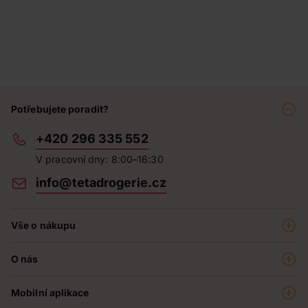
Potřebujete poradit?
+420 296 335 552
V pracovní dny: 8:00–16:30
info@tetadrogerie.cz
Vše o nákupu
Akce a výhodné nabídky
O nás
Teta klub
O nás
Prodejny
Mobilní aplikace
Kariéra - aktuální nabídka