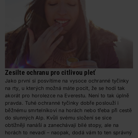
Zesilte ochranu pro citlivou pleť
Jako první si posvítíme na vysoce ochranné tyčinky
na rty, u kterých možná máte pocit, že se hodí tak
akorát pro horolezce na Everestu. Není to tak úplně
pravda. Tuhé ochranné tyčinky dobře poslouží i
běžnému smrtelníkovi na horách nebo třeba při cestě
do slunných Alp. Kvůli svému složení se sice
obtížněji nanáší a zanechávají bílé stopy, ale na
horách to nevadí – naopak, dodá vám to ten správný