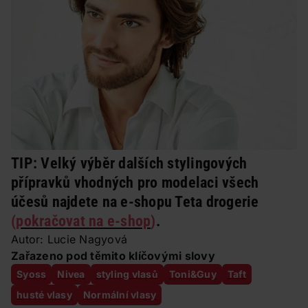
TIP:
Velký výběr dalších stylingových
přípravků vhodných pro modelaci všech
účesů najdete na e-shopu Teta drogerie
(
pokračovat na e-shop
)
.
Autor: Lucie Nagyová
Zařazeno pod těmito klíčovými slovy
Syoss
Nivea
styling vlasů
Toni&Guy
Taft
husté vlasy
Normální vlasy