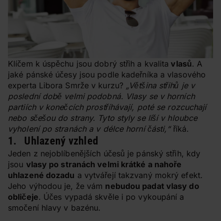
Klíčem k úspěchu jsou dobrý střih a kvalita
vlasů
. A
jaké pánské účesy jsou podle kadeřníka a vlasového
experta Libora Smrže v kurzu?
„Většina střihů je v
poslední době velmi podobná. Vlasy se v horních
partiích v konečcích prostříhávají, poté se rozcuchají
nebo sčešou do strany. Tyto styly se liší v hloubce
vyholení po stranách a v délce horní části,“
říká.
1. Uhlazený vzhled
Jeden z nejoblíbenějších účesů je pánský střih, kdy
jsou
vlasy po stranách velmi krátké a nahoře
uhlazené dozadu
a vytvářejí takzvaný mokrý efekt.
Jeho výhodou je, že vám
nebudou padat vlasy do
obličeje
. Účes vypadá skvěle i po vykoupání a
smočení hlavy v bazénu.