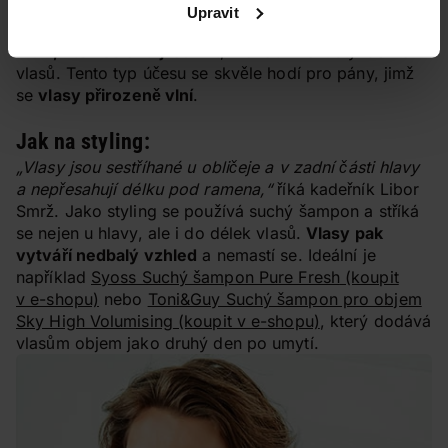
Upravit
3. Delší vlasy
Muži, kteří se chtějí odlišit
, mohou zvolit styl delších
vlasů. Tento typ účesu se skvěle hodí pro pány, jimž
se
vlasy přirozeně vlní
.
Jak na styling:
„Vlasy jsou sestříhané u obličeje a v zadní části hlavy
a nepřesahují délku pod ramena,“
říká kadeřník Libor
Smrž. Jako styling se používá suchý šampon a stříká
se nejen u hlavy, ale i do délek vlasů.
Vlasy pak
vytváří nedbalý vzhled
a nemastí se. Ideální je
například
Syoss Suchý šampon Pure Fresh
(koupit
v e-shopu)
nebo
Toni&Guy Suchý šampon pro objem
Sky High Volumising
(koupit v e-shopu)
, který dodává
vlasům objem jako druhý den po umytí.