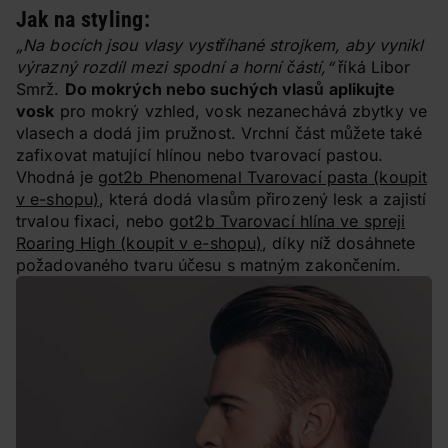
Jak na styling:
„Na bocích jsou vlasy vystříhané strojkem, aby vynikl
výrazný rozdíl mezi spodní a horní částí,“
říká Libor
Smrž.
Do mokrých nebo suchých vlasů aplikujte
vosk
pro mokrý vzhled, vosk nezanechává zbytky ve
vlasech a dodá jim pružnost. Vrchní část můžete také
zafixovat matující hlínou nebo tvarovací pastou.
Vhodná je
got2b Phenomenal Tvarovací pasta
(koupit
v e-shopu)
, která dodá vlasům přirozený lesk a zajistí
trvalou fixaci, nebo
got2b Tvarovací hlína ve spreji
Roaring High
(koupit v e-shopu)
, díky níž dosáhnete
požadovaného tvaru účesu s matným zakončením.