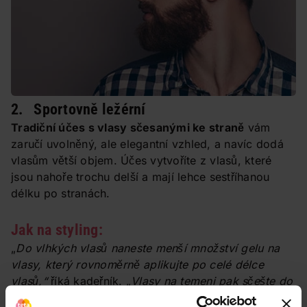
2. Sportovně ležérní
Tradiční účes s vlasy sčesanými ke straně
vám
zaručí uvolněný, ale elegantní vzhled, a navíc dodá
vlasům větší objem. Účes vytvoříte z vlasů, které
jsou nahoře trochu delší a mají lehce sestříhanou
délku po stranách.
Jak na styling:
„
Do vlhkých vlasů naneste menší množství gelu na
vlasy, který rovnoměrně aplikujte po celé délce
vlasů,“
říká kadeřník. „
Vlasy na temeni pak sčešte do
strany a špičky nad čelem lehce nadzvedněte