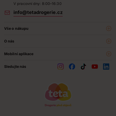
V pracovní dny: 8:00–16:30
info@tetadrogerie.cz
Vše o nákupu
Akce a výhodné nabídky
O nás
Teta klub
O nás
Prodejny
Mobilní aplikace
Kariéra - aktuální nabídka
O e-shopu
Teta pomáhá
Sledujte nás
Obchodní podmínky
Historie
Reklamační řád
Jak chráníme osobní údaje
Nejčastější otázky
Soutěže
Kontakty