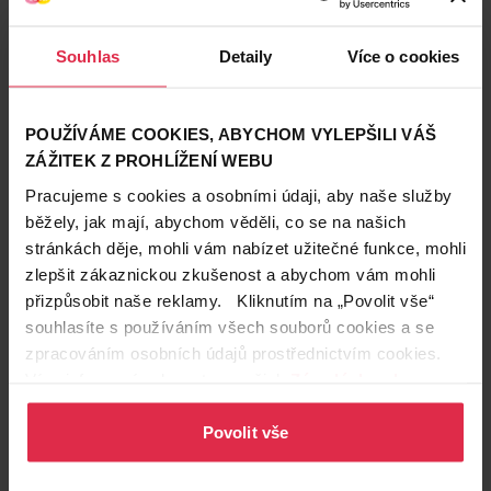
směrem vzhůru
,“ doporučuje. Energii vašemu účesu
dodají
Taft Men Gel na vlasy Titane Power Gel
Souhlas
Detaily
Více o cookies
(koupit v e-shopu)
nebo
NIVEA Men Gel na vlasy s
matným efektem Craft Stylers
(koupit v e-shopu)
,
který neslepuje vlasy, nezanechává zbytky a snadno
POUŽÍVÁME COOKIES, ABYCHOM VYLEPŠILI VÁŠ
se vymývá.
ZÁŽITEK Z PROHLÍŽENÍ WEBU
Pracujeme s cookies a osobními údaji, aby naše služby
běžely, jak mají, abychom věděli, co se na našich
stránkách děje, mohli vám nabízet užitečné funkce, mohli
zlepšit zákaznickou zkušenost a abychom vám mohli
přizpůsobit naše reklamy. Kliknutím na „Povolit vše“
souhlasíte s používáním všech souborů cookies a se
zpracováním osobních údajů prostřednictvím cookies.
Více informací naleznete v našich
Zásadách ochrany
osobních údajů
.
Povolit vše