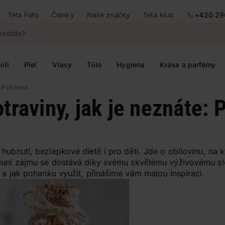
Teta Foto
Články
Naše značky
Teta klub
+420 29
ěti
Pleť
Vlasy
Tělo
Hygiena
Krása a parfémy
: Pohanka
traviny, jak je neznáte:
hubnutí, bezlepkové dietě i pro děti. Jde o obilovinu, na 
luní zájmu se dostává díky svému skvělému výživovému slož
a a jak pohanku využít, přinášíme vám malou inspiraci.