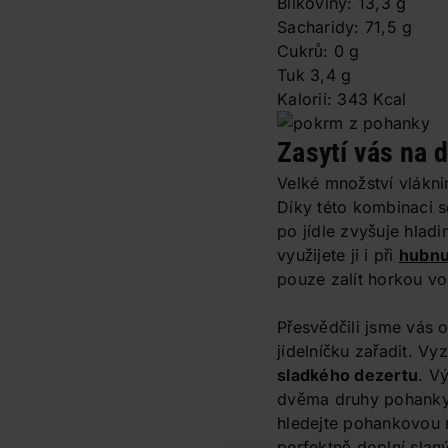
Bílkoviny: 13,3 g
Sacharidy: 71,5 g
Cukrů: 0 g
Tuk 3,4 g
Kalorií: 343 Kcal
Zasytí vás na 
Velké množství vlák
Díky této kombinaci 
po jídle zvyšuje hladin
využijete ji i při
hubnu
pouze zalít horkou v
Přesvědčili jsme vás 
jídelníčku zařadit. V
sladkého dezertu
. V
dvěma druhy pohanky,
hledejte pohankovou
perfektně doplní sla