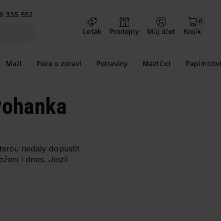
6 335 552
0
Leták
Prodejny
Můj účet
Košík
Muži
Péče o zdraví
Potraviny
Mazlíčci
Papírnictv
 Pohanka
kterou nedaly dopustit
ení i dnes. Jestli