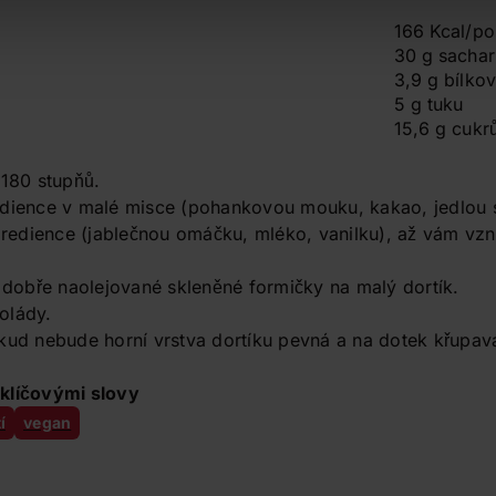
166 Kcal/po
30 g sachar
3,9 g bílkov
5 g tuku
15,6 g cukr
 180 stupňů.
edience v malé misce (pohankovou mouku, kakao, jedlou s
gredience (jablečnou omáčku, mléko, vanilku), až vám vz
, dobře naolejované skleněné formičky na malý dortík.
olády.
kud nebude horní vrstva dortíku pevná a na dotek křupav
á
klíčovými slovy
í
vegan