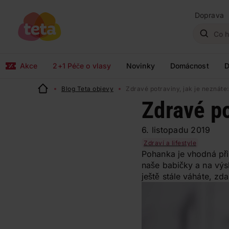
Doprava
Akce
2+1 Péče o vlasy
Novinky
Domácnost
D
Blog Teta objevy
Zdravé potraviny, jak je neznáte
Zdravé po
6. listopadu 2019
Zdraví a lifestyle
Pohanka je vhodná při 
naše babičky a na výs
ještě stále váháte, zd