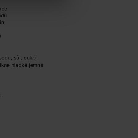
rce
idů
in
ů
odu, sůl, cukr).
nikne hladké jemné
á.