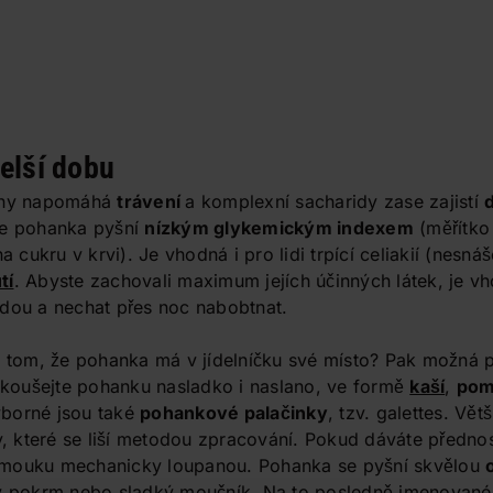
delší dobu
niny napomáhá
trávení
a komplexní sacharidy zase zajistí
d
se pohanka pyšní
nízkým glykemickým indexem
(měřítko 
a cukru v krvi). Je vhodná i pro lidi trpící celiakií (nesnáš
tí
. Abyste zachovali maximum jejích účinných látek, je vh
odou a nechat přes noc nabobtnat.
o tom, že pohanka má v jídelníčku své místo? Pak možná p
yzkoušejte pohanku nasladko i naslano, ve formě
kaší
,
pom
ýborné jsou také
pohankové palačinky
, tzv. galettes. Vět
 které se liší metodou zpracování. Pokud dáváte přednos
 mouku mechanicky loupanou. Pohanka se pyšní skvělou
ný pokrm nebo sladký moučník. Na to posledně jmenované