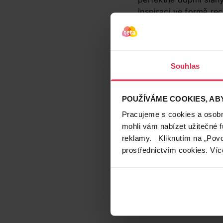
inspiraci ve formě rec
Souhlas
POUŽÍVÁME COOKIES, ABY
Pracujeme s cookies a osobní
mohli vám nabízet užitečné 
Pohankový dort
reklamy. Kliknutím na „Povo
prostřednictvím cookies. Víc
Vynikající dortík bez
Čas přípravy:
25 min
Počet porcí:
1 porce