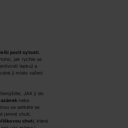
elší pocit sytosti
.
toho, jak rychle se
enlivostí lepku) a
odné ji místo vaření
řemýšlíte, JAK ji do
azánek
nebo
šinou se setkáte se
t jemné chuti,
oříškovou chutí
, která
 pro vás máme i