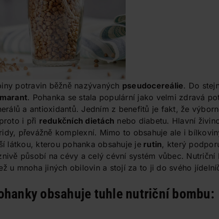
piny potravin běžně nazývaných
pseudocereálie
. Do stej
marant
. Pohanka se stala populární jako velmi zdravá po
álů a antioxidantů. Jedním z benefitů je fakt, že výbor
proto i při
redukčních dietách
nebo diabetu. Hlavní živi
idy, převážně komplexní. Mimo to obsahuje ale i bílkovi
jší látkou, kterou pohanka obsahuje je
rutin
, který podpor
íznivě působí na cévy a celý cévní systém vůbec. Nutričn
ž u mnoha jiných obilovin a stojí za to ji do svého jídeln
ohanky obsahuje tuhle nutriční bombu: