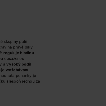
né skupiny patří
travina právě díky
ně
reguluje hladinu
nou obsaženou
ny a
vysoký podíl
uje
vstřebávání
í hodnota pohanky je
íčku alespoň jednou za