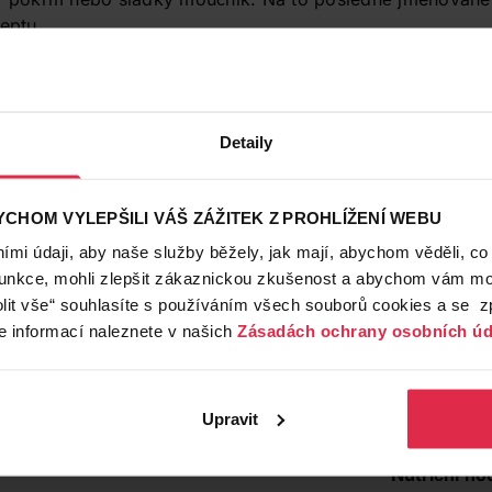
eptu.
16. 10. 2019
Zdravé potraviny, jak je neznáte: Chia s
Baví vás zdravá výživa a vůbec se celkově z
Detaily
životní styl, ale občas si lámete hlavu, jak 
zdravá výživa
vegan
potraviny do jídelníčku zařadit? Právě pro v
CHOM VYLEPŠILI VÁŠ ZÁŽITEK Z PROHLÍŽENÍ WEBU
seriál o zdravých potravinách, kde vám jedno
Přečíst článek
produkty představíme. A jako bonus vás vždy
mi údaji, aby naše služby běžely, jak mají, abychom věděli, co
jedním jednoduchým receptem, který snadno 
funkce, mohli zlepšit zákaznickou zkušenost a abychom vám moh
ík s čokoládou pro jednoho
lit vše“ souhlasíte s používáním všech souborů cookies a se 
e informací naleznete v našich
Zásadách ochrany osobních úd
 tuku a lepku pro všechny milovníky sladkého a čokolády.
ut
Upravit
Nutriční ho