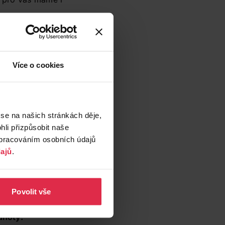
emínka
ajímáte o zdravý
Více o cookies
některé doporučované
ás otevíráme nový
tlivé suroviny a
 inspirujeme
 se na našich stránkách děje,
připravíte i doma!
li přizpůsobit naše
zpracováním osobních údajů
ajů
.
Povolit vše
dnoty: