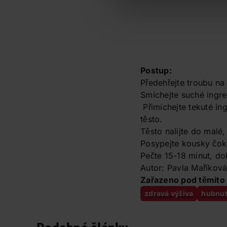
Postup:
Předehřejte troubu na
Smíchejte suché ingr
Přimíchejte tekuté in
těsto.
Těsto nalijte do malé
Posypejte kousky čok
Pečte 15-18 minut, do
Autor: Pavla Maříkov
Zařazeno pod těmito 
zdravá výživa
hubnut