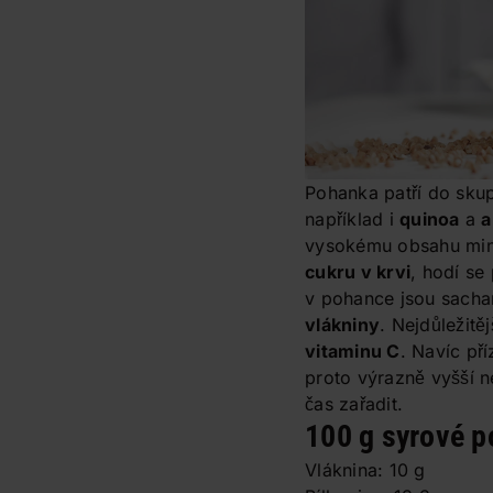
Pohanka patří do sku
například i
quinoa
a
a
vysokému obsahu miner
cukru v krvi
, hodí se 
v pohance jsou sachar
vlákniny
. Nejdůležitě
vitaminu C
. Navíc př
proto výrazně vyšší ne
čas zařadit.
100 g syrové p
Vláknina: 10 g