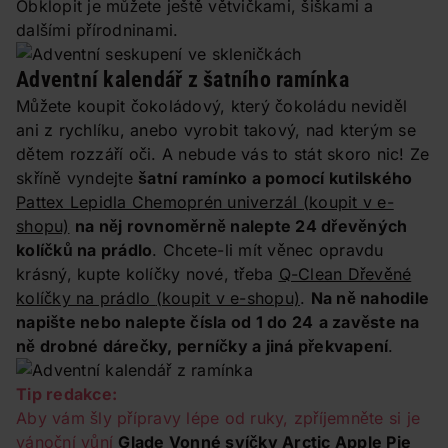
Obklopit je můžete ještě větvičkami, šiškami a
dalšími přírodninami.
Adventní kalendář z šatního ramínka
Můžete koupit čokoládový, který čokoládu neviděl
ani z rychlíku, anebo vyrobit takový, nad kterým se
dětem rozzáří oči. A nebude vás to stát skoro nic! Ze
skříně vyndejte
šatní ramínko a pomocí kutilského
Pattex Lepidla Chemoprén univerzál
(koupit v e-
shopu)
na něj rovnoměrně nalepte 24 dřevěných
kolíčků na prádlo
. Chcete-li mít věnec opravdu
krásný, kupte kolíčky nové, třeba
Q-Clean Dřevěné
kolíčky na prádlo
(koupit v e-shopu)
.
Na ně nahodile
napište nebo nalepte čísla od 1 do 24
a zavěste na
ně drobné dárečky, perníčky a jiná překvapení
.
Tip redakce:
Aby vám šly přípravy lépe od ruky, zpříjemněte si je
vánoční vůní
Glade Vonné svíčky Arctic Apple Pie