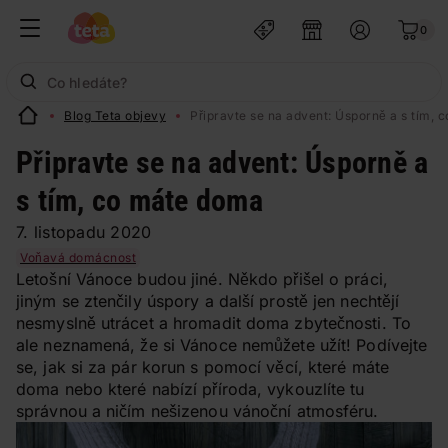
0
Blog Teta objevy
Připravte se na advent: Úsporně a s tím,
Připravte se na advent: Úsporně a
s tím, co máte doma
7. listopadu 2020
Voňavá domácnost
Letošní Vánoce budou jiné. Někdo přišel o práci,
jiným se ztenčily úspory a další prostě jen nechtějí
nesmyslně utrácet a hromadit doma zbytečnosti. To
ale neznamená, že si Vánoce nemůžete užít! Podívejte
se, jak si za pár korun s pomocí věcí, které máte
doma nebo které nabízí příroda, vykouzlíte tu
správnou a ničím nešizenou vánoční atmosféru.