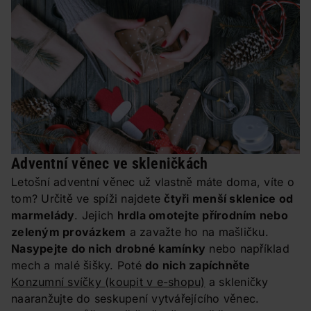
Adventní věnec ve skleničkách
Letošní adventní věnec už vlastně máte doma, víte o
tom? Určitě ve spíži najdete
čtyři menší sklenice od
marmelády
. Jejich
hrdla omotejte přírodním nebo
zeleným provázkem
a zavažte ho na mašličku.
Nasypejte do nich drobné kamínky
nebo například
mech a malé šišky. Poté
do nich zapíchněte
Konzumní svíčky
(koupit v e-shopu)
a skleničky
naaranžujte do seskupení vytvářejícího věnec.