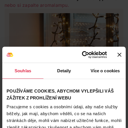
nebo si zapalte aromalampu.
Souhlas
Detaily
Více o cookies
POUŽÍVÁME COOKIES, ABYCHOM VYLEPŠILI VÁŠ
Zdraví a lifestyle
ZÁŽITEK Z PROHLÍŽENÍ WEBU
19. 11. 2019
Upcycling: Adventní dekorace z kosmetických
Pracujeme s cookies a osobními údaji, aby naše služby
obalů
běžely, jak mají, abychom věděli, co se na našich
S adventem přichází otázka, jak pojmout výzdobu své
stránkách děje, mohli vám nabízet užitečné funkce, mohli
domácnosti. Co takhle letos před Vánoci ulehčit přírodě a
zlepšit zákaznickou zkušenost a abychom vám mohli