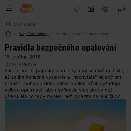
0
Blog Teta objevy
Pravidla bezpečného opalování
Pravidla bezpečného opalování
16. května 2018
Zdraví a lifestyle
Silné sluneční paprsky jsou tady a vy se možná těšíte,
až se jim konečně vystavíte a „nachytáte“ nějaký ten
bronz? Touha po dokonalém opálení však vyžaduje
velkou opatrnost, aby nepřinesla více škody než
užitku. Na co tedy myslet, než vyrazíte na sluníčko?