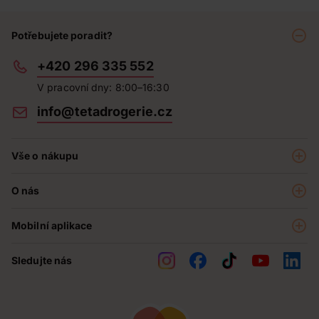
Potřebujete poradit?
+420 296 335 552
V pracovní dny: 8:00–16:30
info@tetadrogerie.cz
Vše o nákupu
Akce a výhodné nabídky
O nás
Teta klub
O nás
Prodejny
Mobilní aplikace
Kariéra - aktuální nabídka
O e-shopu
Teta pomáhá
Sledujte nás
Obchodní podmínky
Historie
Reklamační řád
Jak chráníme osobní údaje
Nejčastější otázky