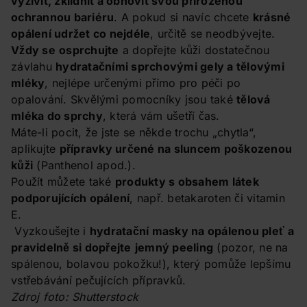
vyživit, zklidnit a obnovit svou přirozenou
ochrannou bariéru
. A pokud si navíc chcete
krásné
opálení udržet co nejdéle
, určitě se neodbývejte.
Vždy se
osprchujte
a dopřejte kůži dostatečnou
závlahu
hydratačními sprchovými gely a tělovými
mléky
, nejlépe určenými přímo pro péči po
opalování. Skvělými pomocníky jsou také
tělová
mléka do sprchy
, která vám ušetří čas.
Máte-li pocit, že jste se někde trochu „chytla“,
aplikujte
přípravky určené na sluncem poškozenou
kůži
(Panthenol apod.).
Použít můžete také
produkty s obsahem látek
podporujících opálení
, např. betakaroten či vitamin
E.
Vyzkoušejte i
hydratační masky na opálenou pleť
a
pravidelně si dopřejte
jemný peeling
(pozor, ne na
spálenou, bolavou pokožku!), který pomůže lepšímu
vstřebávání pečujících přípravků.
Zdroj foto: Shutterstock