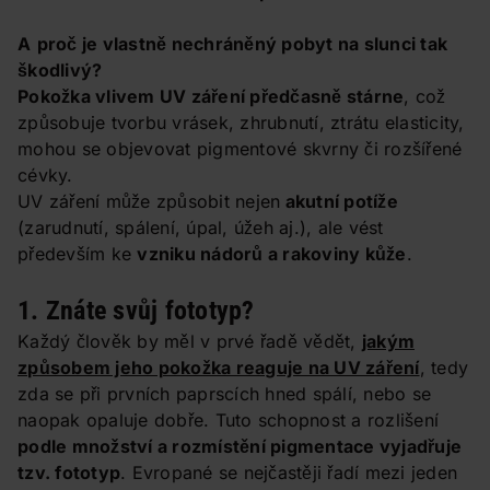
A
proč je vlastně nechráněný pobyt na slunci tak
škodlivý?
Pokožka vlivem UV záření předčasně stárne
, což
způsobuje tvorbu vrásek, zhrubnutí, ztrátu elasticity,
mohou se objevovat pigmentové skvrny či rozšířené
cévky.
UV záření může způsobit nejen
akutní potíže
(zarudnutí, spálení, úpal, úžeh aj.), ale vést
především ke
vzniku nádorů a rakoviny kůže
.
1. Znáte svůj fototyp?
Každý člověk by měl v prvé řadě vědět,
jakým
způsobem jeho pokožka reaguje na UV záření
, tedy
zda se při prvních paprscích hned spálí, nebo se
naopak opaluje dobře. Tuto schopnost a rozlišení
podle množství a rozmístění pigmentace vyjadřuje
tzv. fototyp
. Evropané se nejčastěji řadí mezi jeden