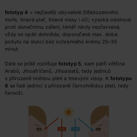
fototyp 4
= nejčastěji obyvatelé Středozemního
moře, tmavá pleť, tmavé vlasy i oči; vysoká odolnost
proti slunečnímu záření, téměř nikdy nezčervená,
vždy se opálí dohněda; doporučená max. doba
pobytu na slunci bez ochranného krému 25–35
minut.
Dále se ještě rozlišuje
fototyp 5
, kam patří většina
Arabů, Jihoafričanů, Jihoasiatů, tedy jedinců
s přirozeně hnědou pletí a tmavými vlasy. K
fototypu
6
se řadí jedinci s přirozeně černohnědou pletí, tedy
černoši.