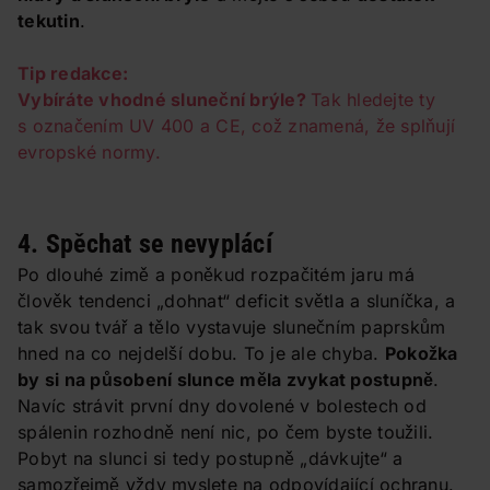
tekutin
.
Tip redakce:
Vybíráte vhodné sluneční brýle?
Tak hledejte ty
s označením UV 400 a CE, což znamená, že splňují
evropské normy.
4. Spěchat se nevyplácí
Po dlouhé zimě a poněkud rozpačitém jaru má
člověk tendenci „dohnat“ deficit světla a sluníčka, a
tak svou tvář a tělo vystavuje slunečním paprskům
hned na co nejdelší dobu. To je ale chyba.
Pokožka
by si na působení slunce měla zvykat postupně
.
Navíc strávit první dny dovolené v bolestech od
spálenin rozhodně není nic, po čem byste toužili.
Pobyt na slunci si tedy postupně „dávkujte“ a
samozřejmě vždy myslete na odpovídající ochranu.