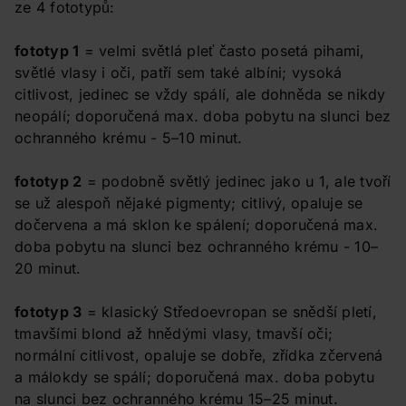
ze 4 fototypů:
fototyp 1
= velmi světlá pleť často posetá pihami,
světlé vlasy i oči, patří sem také albíni; vysoká
citlivost, jedinec se vždy spálí, ale dohněda se nikdy
neopálí; doporučená max. doba pobytu na slunci bez
ochranného krému - 5–10 minut.
fototyp 2
= podobně světlý jedinec jako u 1, ale tvoří
se už alespoň nějaké pigmenty; citlivý, opaluje se
dočervena a má sklon ke spálení; doporučená max.
doba pobytu na slunci bez ochranného krému - 10–
20 minut.
fototyp 3
= klasický Středoevropan se snědší pletí,
tmavšími blond až hnědými vlasy, tmavší oči;
normální citlivost, opaluje se dobře, zřídka zčervená
a málokdy se spálí; doporučená max. doba pobytu
na slunci bez ochranného krému 15–25 minut.