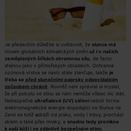
Je především důležité si uvědomit, že
slunce má
vlivem globálních klimatických změn
už i v našich
zeměpisných šířkách ohromnou sílu
, de facto
stejnou jako v přímořských oblastech. Ochranná
ozónová vrstva se navíc stále ztenčuje, takže
je
třeba se
před slunečními paprsky
odpovídajícím
způsobem chránit
. Rovněž není správné si myslet,
že při pobytu ve stínu se nám nemůže vůbec nic stát.
Nebezpečné
ultrafialové (UV) záření
neboli forma
elektromagnetické energie dopadající ze Slunce na
Zemi se totiž
o
dráží od písku, vody i trávy, prochází
sklem a také přes mraky, a
snadno tedy pronikne
k naší kůži i ve zdánlivě bezpečném stínu
.