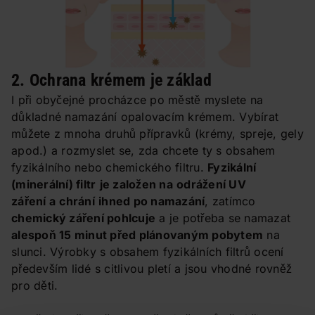
2. Ochrana krémem je základ
I při obyčejné procházce po městě myslete na
důkladné namazání opalovacím krémem. Vybírat
můžete z mnoha druhů přípravků (krémy, spreje, gely
apod.) a rozmyslet se, zda chcete ty s obsahem
fyzikálního nebo chemického filtru.
Fyzikální
(minerální) filtr
je založen na
odrážení UV
záření a
chrání
ihned po namazání
, zatímco
chemický záření pohlcuje
a je potřeba se namazat
alespoň 15 minut před plánovaným pobytem
na
slunci. Výrobky s obsahem fyzikálních filtrů ocení
především lidé s citlivou pletí a jsou vhodné rovněž
pro děti.