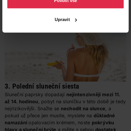
Povolit vše
zářením,
neboť SPF vyjadřuje jen ochranu před
druhým typem záření, a sice UVB.
Upravit
3. Polední sluneční siesta
Sluneční paprsky dopadají
nejintenzivněji mezi 11.
až 14. hodinou
, pobyt na sluníčku v této době je tedy
nejrizikovější. Snažte se
nechodit na slunce
, a
pokud už přece jen musíte, myslete na
důkladné
namazání
opalovacím krémem, noste
pokrývku
hlavy a sluneční brýle
a mějte s sebou
dostatek