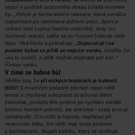
nápor v podobě pracovního stresu zvládá mnohem
líp.
„Pohyb je forma aktivní relaxace, která pomůže
odpočinout po namáhavé duševní práci. Sport a
cvičení také zvyšují hladinu endorfinů, tedy tzv.
hormonů radosti, takže se po fyzické činnosti cítíte
lépe,“
říká Pavla a pokračuje: „
Doporučuji i na
podzim hýbat se ještě co nejvíce venku.
Uvidíte, že
vás to osvěží, a ještě možná zhubnete pár kilo.“
V zimě se hubne hůř
Věděly jste, že
při nízkých teplotách je hubnutí
těžší?
S mrazivým počasím přichází nejen větší
lenost a zhoršená schopnost dodržovat dietní
jídelníček, protože tělo prahne po rychlém zahřátí
pomocí hutných pokrmů, ale dokonce i svaly pracují
namáhavěji. Čím nižší je teplota, například při
venkovním běhu, tím větší mají svaly problém
s kontrakcemi. Stupeň kyslíku, který se uvolňuje