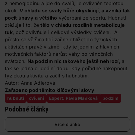
z hemoglobinu a jde do svalů, je ovlivněn teplotou
okolí.
V chladu se svaly hůře okysličují, a vzniká tak
pocit únavy
a většího
vyčerpání ze sportu. Hubnutí
ztěžuje i to, že
tělo v chladu rozdílně metabolizuje
tuk
, což ovlivňuje i celkové výsledky cvičení. A
přesto se většina lidí začne ohlížet po fyzických
aktivitách právě v zimě, kdy je jedním z hlavních
motivačních faktorů nárůst váhy po vánočních
svátcích.
Na podzim nic takového ještě nehrozí,
a
tak se jedná o ideální dobu, kdy pořádně nakopnout
fyzickou aktivitu a začít s hubnutím.
Autor: Anna Adlerová
Zařazeno pod těmito klíčovými slovy
hubnutí
cvičení
Expert: Pavla Maříková
podzim
Podobné články
Více článků