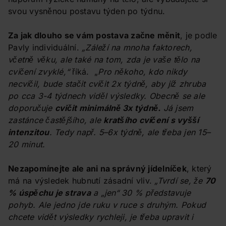
svou vysněnou postavu týden po týdnu.
Za jak dlouho se vám postava začne měnit
, je podle
Pavly individuální.
„Záleží na mnoha faktorech,
včetně věku, ale také na tom, zda je vaše tělo na
cvičení zvyklé,“
říká. „
Pro někoho, kdo nikdy
necvičil, bude stačit cvičit 2x týdně, aby již zhruba
po cca 3-4 týdnech viděl výsledky. Obecně se ale
doporučuje
cvičit minimálně 3x týdně.
Já jsem
zastánce častějšího, ale
kratšího cvičení s vyšší
intenzitou
. Tedy např. 5–6x týdně, ale třeba jen 15–
20 minut.
Nezapomínejte ale ani na správný jídelníček
, který
má na výsledek hubnutí zásadní vliv.
„Tvrdí se, že
70
% úspěchu je strava
a „jen“ 30 % představuje
pohyb. Ale jedno jde ruku v ruce s druhým. Pokud
chcete vidět výsledky rychleji, je třeba upravit i