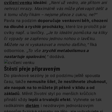
cvičení venku
ideální
:
„Není už vedro, ale přitom ani
nehrozí mrazy. Maximálně vás může překvapit déšť a
k tomu vždy říkám – nejsme přece z cukru, ne?“
Pavla na podzim
doporučuje venkovní běh, chození
na dlouhé a rychlé procházky,
které lze proložit pár
cviky např. u lavičky.
„Je to ideální pomůcka na kliky
či výpady se zapřenou jednou nohou o lavičku.
Můžete na ni vyskakovat a mnoho dalšího,“
říká
odbornice.
„To vše
zrychlí metabolismus a
nastartuje spalování
,“
dodává.
Štěstí přeje připraveným
Do plavkové sezóny je od podzimu ještě spousta
času, takže
nemusíte šílet, že nestihnete zhubnout,
ale naopak na to můžete jít pěkně v klidu a od
základů
. Měnit životní styl po menších krůčcích
přináší vždy
lepší a trvalejší efekt
. Vyhnete se tak
radikálním
dietám
i nezdravým jednorázovým
náporům fyzické námahy na tělo, ale vybudujete si