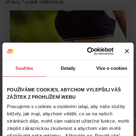
stravu,“
uvádí odbornice.
Souhlas
Detaily
Více o cookies
POUŽÍVÁME COOKIES, ABYCHOM VYLEPŠILI VÁŠ
Zdraví a lifestyle
ZÁŽITEK Z PROHLÍŽENÍ WEBU
28. 12. 2017
Pracujeme s cookies a osobními údaji, aby naše služby
5 potravin, které pomáhají při hubnutí
běžely, jak mají, abychom věděli, co se na našich
Urychlete si shazování kil! Víte o tom, že hubnutí můžete
stránkách děje, mohli vám nabízet užitečné funkce, mohli
podpořit i správným výběrem potravin, které zařadíte do
svého jídelníčku? Nejde jen o počítání kalorií, ale také o
péče o pokožku
Expert: RNDr. Michaela Bebová
zlepšit zákaznickou zkušenost a abychom vám mohli
to, že některé potraviny mohou zrychlovat metabolismus,
přizpůsobit naše reklamy. Kliknutím na „Povolit vše“