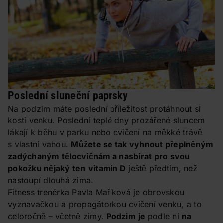
Poslední sluneční paprsky
Na podzim máte poslední příležitost protáhnout si
kosti venku. Poslední teplé dny prozářené sluncem
lákají k běhu v parku nebo cvičení na měkké trávě
s vlastní vahou.
Můžete se tak vyhnout přeplněným
zadýchaným tělocvičnám a nasbírat pro svou
pokožku nějaký ten
vitamin D
ještě předtím, než
nastoupí dlouhá zima.
Fitness trenérka Pavla Maříková je obrovskou
vyznavačkou a propagátorkou cvičení venku, a to
celoročně – včetně zimy.
Podzim
je
podle ní
na