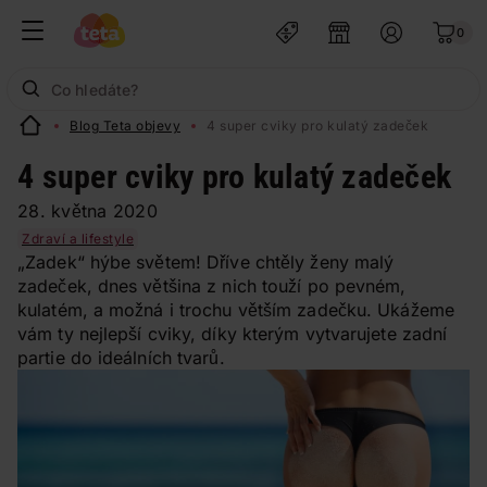
0
Blog Teta objevy
4 super cviky pro kulatý zadeček
4 super cviky pro kulatý zadeček
28. května 2020
Zdraví a lifestyle
„Zadek“ hýbe světem! Dříve chtěly ženy malý
zadeček, dnes většina z nich touží po pevném,
kulatém, a možná i trochu větším zadečku. Ukážeme
vám ty nejlepší cviky, díky kterým vytvarujete zadní
partie do ideálních tvarů.