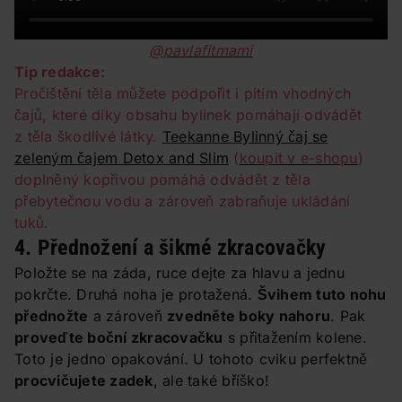
@pavlafitmami
Tip redakce:
Pročištění těla můžete podpořit i pitím vhodných
čajů, které díky obsahu bylinek pomáhají odvádět
z těla škodlivé látky.
Teekanne Bylinný čaj se
zeleným čajem Detox and Slim
(
koupit v e-shopu
)
doplněný kopřivou pomáhá odvádět z těla
přebytečnou vodu a zároveň zabraňuje ukládání
tuků.
4. Přednožení a šikmé zkracovačky
Položte se na záda, ruce dejte za hlavu a jednu
pokrčte. Druhá noha je protažená.
Švihem tuto nohu
přednožte
a zároveň
zvedněte boky nahoru
. Pak
proveďte boční zkracovačku
s přitažením kolene.
Toto je jedno opakování. U tohoto cviku perfektně
procvičujete zadek
, ale také bříško!