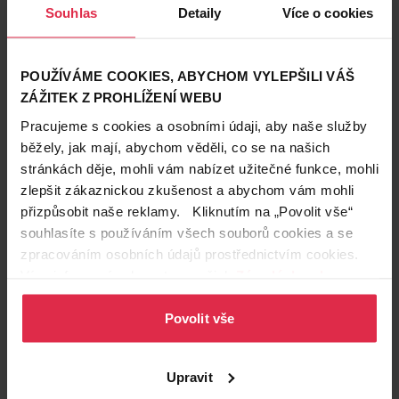
Souhlas
Detaily
Více o cookies
POUŽÍVÁME COOKIES, ABYCHOM VYLEPŠILI VÁŠ
ZÁŽITEK Z PROHLÍŽENÍ WEBU
Pracujeme s cookies a osobními údaji, aby naše služby
běžely, jak mají, abychom věděli, co se na našich
stránkách děje, mohli vám nabízet užitečné funkce, mohli
zlepšit zákaznickou zkušenost a abychom vám mohli
přizpůsobit naše reklamy. Kliknutím na „Povolit vše“
souhlasíte s používáním všech souborů cookies a se
Zdraví a lifestyle
zpracováním osobních údajů prostřednictvím cookies.
23. 4. 2020
Více informací naleznete v našich
Zásadách ochrany
Hubnutí: Lze zhubnout jen v určitých partiích?
osobních údajů
.
Mnoho žen touží zhubnout zadek, ale zachovat si plný
Povolit vše
dekolt. Další by zase dala kdovíco za štíhlý pas, ale
nechce hubené nohy. Je vůbec možné zhubnout jen v
hubnutí
cvičení
určitých partiích, a v jiných si křivky zachovat? Zeptali
Přečíst článek
Upravit
jsme se trenérky Mgr. Kateřiny Hrubé, která se
specializuje právě na cvičení žen.