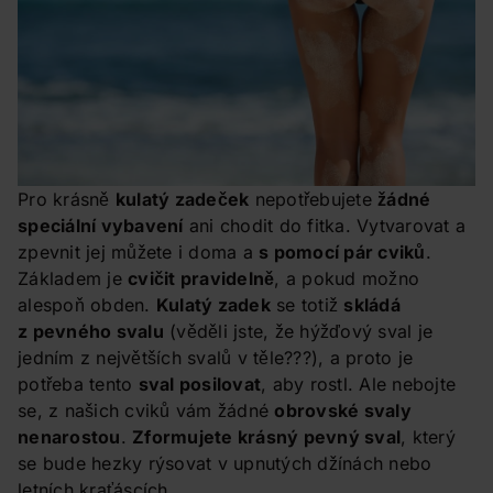
Pro krásně
kulatý zadeček
nepotřebujete
žádné
speciální vybavení
ani chodit do fitka. Vytvarovat a
zpevnit jej můžete i doma a
s pomocí pár cviků
.
Základem je
cvičit pravidelně
, a pokud možno
alespoň obden.
Kulatý zadek
se totiž
skládá
z pevného svalu
(věděli jste, že hýžďový sval je
jedním z největších svalů v těle???), a proto je
potřeba tento
sval posilovat
, aby rostl. Ale nebojte
se, z našich cviků vám žádné
obrovské svaly
nenarostou
.
Zformujete krásný pevný sval
, který
se bude hezky rýsovat v upnutých džínách nebo
letních kraťáscích.