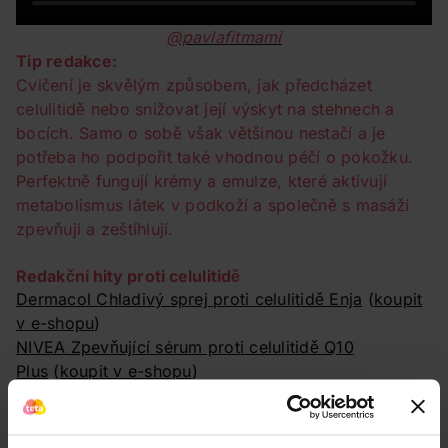
@pavlafitmami
Tip redakce:
Cvičení je skvělým způsobem, jak předcházet
celulitidě nebo snižovat její výskyt na stehnech a
bocích. Samo o sobě však většinou nestačí a je
potřeba ho podpořit také vhodnou péčí o pokožku.
Perfektně fungují krémy a emulze, které aktivují
metabolismus látek v podkoží a společně s masáží
zpevňují a zeštíhlují.
Redakční hity proti celulitidě
Dermacol Chladivý sprej proti celulitidě Enja
(
koupit
v e-shopu
)
NIVEA Zpevňující sérum proti celulitidě Q10
Plus
(
koupit v e-shopu
)
Eveline Cosmetics Zeštíhlující kávové sérum Slim
Extreme 4D
(
koupit v e-shopu
)