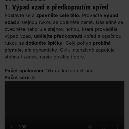
1. Výpad vzad s předkopnutím vpřed
Postavte se a
zpevněte celé tělo
. Proveďte
výpad
vzad
a stejnou rukou se dotkněte země. Následně se
zvedněte nahoru a stejnou nohou, která prováděla
výpad vzad,
udělejte předkopnutí
vpřed a opačnou
rukou se
dotkněte špičky
. Celý pohyb
probíhá
plynule
, ale dynamicky. Cvik intenzivně zapojuje
stehna i zadek, navíc posílíte i core.
Počet opakování:
16x na každou stranu
Počet sérií:
3