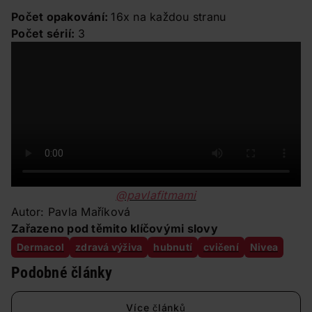
Počet opakování:
16x na každou stranu
Počet sérií:
3
@pavlafitmami
Autor: Pavla Maříková
Zařazeno pod těmito klíčovými slovy
Dermacol
zdravá výživa
hubnutí
cvičení
Nivea
Podobné články
Více článků