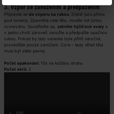
3. Vzpor se zanožením a předpažením
Připravte se
do vzporu na rukou
. Dlaně jsou přímo
pod rameny. Zpevněte celé tělo, musíte mít jistou
rovnováhu. Soustřeďte se,
zatněte hýžďové svaly
a
v jednu chvíli zároveň zanožte a předpažte opačnou
rukou. Pokud by tato varianta byla příliš náročná,
provádějte pouze zanožení. Core – tedy střed těla
musí být stále pevný.
Počet opakování:
10x na každou stranu
Počet sérií:
2