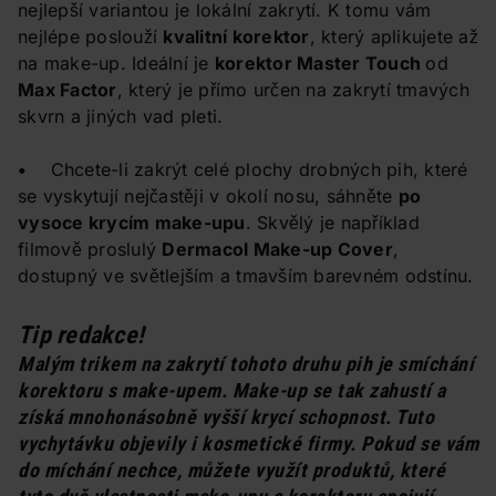
nejlepší variantou je lokální zakrytí. K tomu vám
nejlépe poslouží
kvalitní korektor
, který aplikujete až
na make-up. Ideální je
korektor Master Touch
od
Max Factor
, který je přímo určen na zakrytí tmavých
skvrn a jiných vad pleti.
•
Chcete-li zakrýt celé plochy drobných pih, které
se vyskytují nejčastěji v okolí nosu, sáhněte
po
vysoce krycím make-upu
. Skvělý je například
filmově proslulý
Dermacol Make-up Cover
,
dostupný ve světlejším a tmavším barevném odstínu.
Tip redakce!
Malým trikem na zakrytí tohoto druhu pih je smíchání
korektoru s make-upem. Make-up se tak zahustí a
získá mnohonásobně vyšší krycí schopnost. Tuto
vychytávku objevily i kosmetické firmy. Pokud se vám
do míchání nechce, můžete využít produktů, které