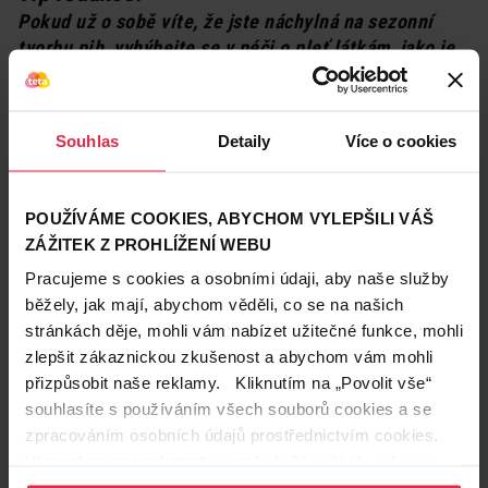
Pokud už o sobě víte, že jste náchylná na sezonní
tvorbu pih, vyhýbejte se v péči o pleť látkám, jako je
třezalka a bergamotový olej. Obě tyto látky totiž
zvyšují citlivost pleti na světlo, a tím pádem i
náchylnost k tvorbě pih.
Souhlas
Detaily
Více o cookies
Je libo sérum?
POUŽÍVÁME COOKIES, ABYCHOM VYLEPŠILI VÁŠ
Bělicí séra jsou používána k eliminaci pih v obličeji.
ZÁŽITEK Z PROHLÍŽENÍ WEBU
Bývá v nich obsažen alfa-arbutin, kyselina mléčná
nebo glykolová, vitamin C, výtažek z lékořice a další
Pracujeme s cookies a osobními údaji, aby naše služby
látky. Většina těchto sér ale bělí všechny pigmenty
běžely, jak mají, abychom věděli, co se na našich
v obličeji, jak ty „dobré“, tak shluky melaninu, které
stránkách děje, mohli vám nabízet užitečné funkce, mohli
tvoří pihy. Pokud tedy chcete jemné letní opálení a
zlepšit zákaznickou zkušenost a abychom vám mohli
zároveň pleť bez pih, nemusí to pro vás být ta
přizpůsobit naše reklamy. Kliknutím na „Povolit vše“
nejlepší volba.
souhlasíte s používáním všech souborů cookies a se
zpracováním osobních údajů prostřednictvím cookies.
Některé přípravky jsou ale založeny na samotném
Více informací naleznete v našich
Zásadách ochrany
principu zamezení produkce enzymu tyrozinázy, jenž
osobních údajů
.