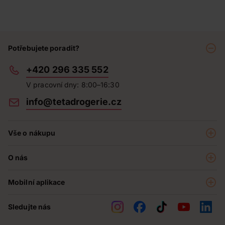
Potřebujete poradit?
+420 296 335 552
V pracovní dny: 8:00–16:30
info@tetadrogerie.cz
Vše o nákupu
Akce a výhodné nabídky
O nás
Teta klub
O nás
Prodejny
Mobilní aplikace
Kariéra - aktuální nabídka
O e-shopu
Teta pomáhá
Sledujte nás
Obchodní podmínky
Historie
Reklamační řád