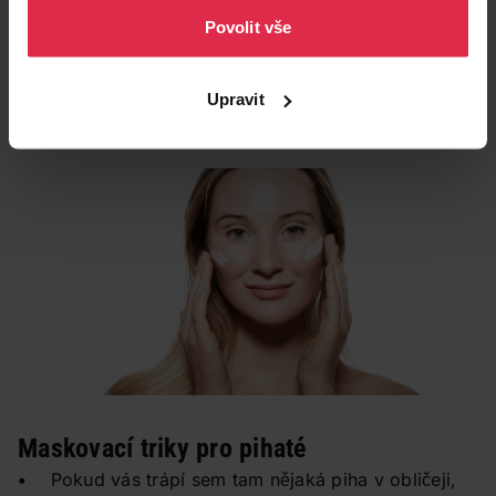
je stěžejní pro vznik melaninu, a tím omezují jeho
Povolit vše
tvorbu. Pokud hledáte takový přípravek, ujistěte se,
že obsahuje látku lumicinol. Vysokou koncentraci
Upravit
této látky najdete například v Intenzivní noční péči
Cellular Perfect Skin NIVEA.
Maskovací triky pro pihaté
•
Pokud vás trápí sem tam nějaká piha v obličeji,