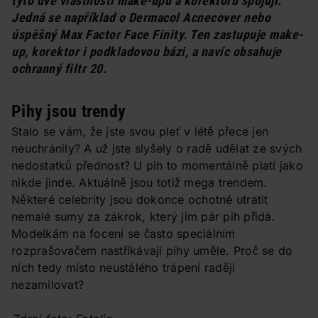
tyto dvě vlastnosti make-upu a korektoru spojují.
Jedná se například o
Dermacol Acnecover
nebo
úspěšný
Max Factor Face Finity
. Ten zastupuje make-
up, korektor i podkladovou bázi, a navíc obsahuje
ochranný filtr 20.
Pihy jsou trendy
Stalo se vám, že jste svou pleť v létě přece jen
neuchránily? A už jste slyšely o radě udělat ze svých
nedostatků přednost? U pih to momentálně platí jako
nikde jinde. Aktuálně jsou totiž mega trendem.
Některé celebrity jsou dokonce ochotné utratit
nemalé sumy za zákrok, který jim pár pih přidá.
Modelkám na focení se často speciálním
rozprašovačem nastříkávají pihy uměle. Proč se do
nich tedy místo neustálého trápení raději
nezamilovat?