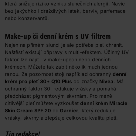
která snižuje riziko vzniku slunečních alergií. Navíc
bez jakýchkoli dráždivých látek, barviv, parfemace
nebo konzervantů.
Make-up či denní krém s UV filtrem
Nejen na přímém slunci je ale potřeba pleť chránit.
Naštěstí existují přípravy s multi-efektem. Účinný UV
faktor lze najít i v make-upech nebo denních
krémech. Můžete tak zabít několik much jednou
ranou. Za pozornost stojí například ochranný
denní
krém pro pleť 30+ Q10 Plus
od značky
Nivea
. Má
ochranný faktor 30, redukuje vrásky a pomáhá
předcházet pigmentovým skvrnám. Pro méně
citlivější pleť můžete vyzkoušet
denní krém Miracle
Skin Cream SPF 20
od
Garnier
, který redukuje
vrásky, skvrny a zlepšuje celkovou kvalitu pleti.
Tip redakce!