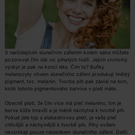
S narůstajícím slunečním zářením kolem sebe můžete
pozorovat čím dál víc pihatých tváří. Jejich vrcholný
výskyt je pak na konci léta. Čím to? Buňky
melanocyty vlivem slunečního záření produkují hnědý
pigment, tvz. melanin. Tvorba pih pak závisí na tom,
kolik tohoto pigmentového barviva v pleti máte.
Obecně platí, že čím více má pleť melaninu, tím je
barva kůže tmavší a je méně náchylná k tvorbě pih.
Pokud jste typ s alabastrovou pletí, je vaše pleť
citlivější a náchylnější k tvorbě pih. Pihy ovšem
nevznikají pouze následkem slunečního záření. Další