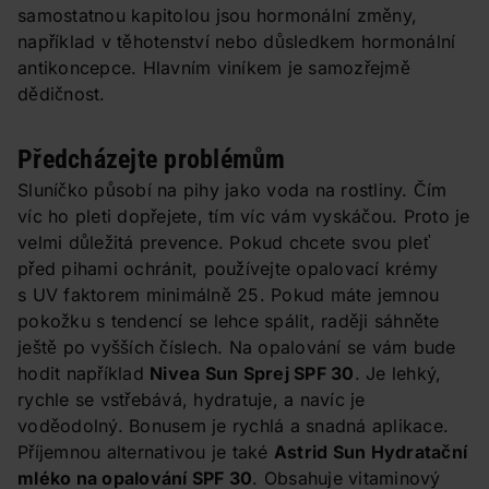
samostatnou kapitolou jsou hormonální změny,
například v těhotenství nebo důsledkem hormonální
antikoncepce. Hlavním viníkem je samozřejmě
dědičnost.
Předcházejte problémům
Sluníčko působí na pihy jako voda na rostliny. Čím
víc ho pleti dopřejete, tím víc vám vyskáčou. Proto je
velmi důležitá prevence. Pokud chcete svou pleť
před pihami ochránit, používejte opalovací krémy
s UV faktorem minimálně 25. Pokud máte jemnou
pokožku s tendencí se lehce spálit, raději sáhněte
ještě po vyšších číslech. Na opalování se vám bude
hodit například
Nivea Sun Sprej SPF 30
. Je lehký,
rychle se vstřebává, hydratuje, a navíc je
voděodolný. Bonusem je rychlá a snadná aplikace.
Příjemnou alternativou je také
Astrid Sun Hydratační
mléko na opalování SPF 30
. Obsahuje vitaminový