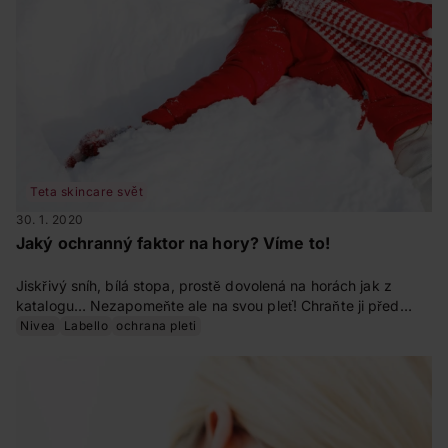
Teta skincare svět
30. 1. 2020
Jaký ochranný faktor na hory? Víme to!
Jiskřivý sníh, bílá stopa, prostě dovolená na horách jak z
katalogu… Nezapomeňte ale na svou pleť! Chraňte ji před
slunečním zářením stejně důkladně jako v létě u moře. Zjistili
Nivea
Labello
ochrana pleti
jsme, jaký ochranný faktor při pobytu na horách používat.