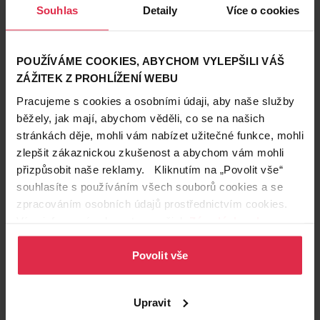
Souhlas
Detaily
Více o cookies
POUŽÍVÁME COOKIES, ABYCHOM VYLEPŠILI VÁŠ
ZÁŽITEK Z PROHLÍŽENÍ WEBU
Pracujeme s cookies a osobními údaji, aby naše služby
Péče o tělo
běžely, jak mají, abychom věděli, co se na našich
12. 2. 2020
stránkách děje, mohli vám nabízet užitečné funkce, mohli
Péče o ruce a nohy, podrážděné zimou
zlepšit zákaznickou zkušenost a abychom vám mohli
přizpůsobit naše reklamy. Kliknutím na „Povolit vše“
Ruce a nohy jsou snad nejaktivnější části těla, přitom se na ně
nejčastěji zapomíná. V zimě se jejich pokožka navíc snadno
souhlasíte s používáním všech souborů cookies a se
podráždí. Co dělat, když začne pokožka rukou či nohou
péče o ruce
Mixa
zima
zpracováním osobních údajů prostřednictvím cookies.
svědit, praskat nebo se loupe? Máme řešení!
Více informací naleznete v našich
Zásadách ochrany
osobních údajů
.
Povolit vše
Upravit