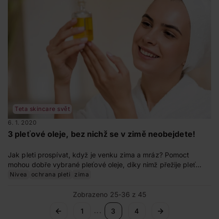
Teta skincare svět
6. 1. 2020
3 pleťové oleje, bez nichž se v zimě neobejdete!
Jak pleti prospívat, když je venku zima a mráz? Pomoct
mohou dobře vybrané pleťové oleje, díky nimž přežije pleť
zimní období v nejlepší kondici. Které to jsou a jak je používat?
Nivea
ochrana pleti
zima
Zobrazeno 25-36 z 45
...
1
3
4