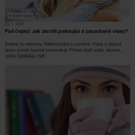
Krásné vlasy
25. 1. 2021
Pod čepicí: Jak zkrotit poletující a zacuchané vlasy?
Známe to všechny. Elektrizování a cuchání. Vlasy a čepice
spolu prostě špatně komunikují. Přitom stačí málo, abyste
těmto nepříjemným projevům předešla. Vyzkoušejte naše
zima
Toni&Guy
Taft
ověřené rady.