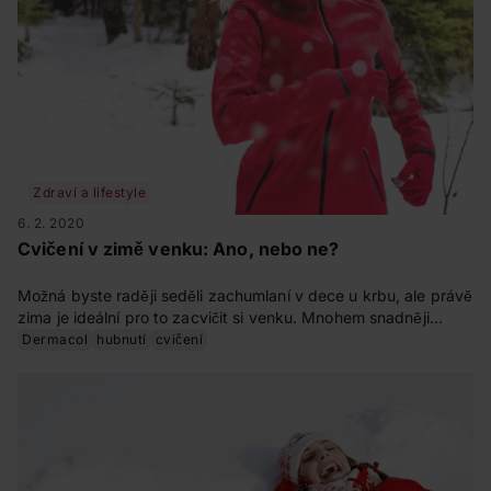
Zdraví a lifestyle
6. 2. 2020
Cvičení v zimě venku: Ano, nebo ne?
Možná byste raději seděli zachumlaní v dece u krbu, ale právě
zima je ideální pro to zacvičit si venku. Mnohem snadněji
dosáhnete svých cílů, a navíc ještě podpoříte imunitu. Jen je
Dermacol
hubnutí
cvičení
potřeba vzít to za správný konec. Jaký?