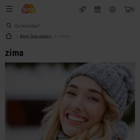
0
Blog Teta objevy
zima
zima