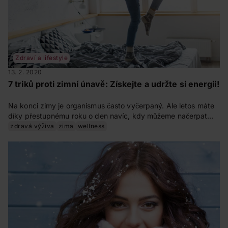
Zdraví a lifestyle
13. 2. 2020
7 triků proti zimní únavě: Získejte a udržte si energii!
Na konci zimy je organismus často vyčerpaný. Ale letos máte
díky přestupnému roku o den navíc, kdy můžeme načerpat
energii. Jak? Přinášíme vám 7 tipů, jak získat ztracenou
zdravá výživa
zima
wellness
energii a udržet si ji.