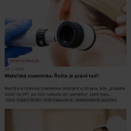
Zdraví a lifestyle
28. 1. 2020
Mateřská znaménka: Řešte je právě teď!
Nechte si riziková znaménka odstranit a do jara, kdy „půjdete
s kůží na trh“, po nich nebude ani památky! Jaké typy
znamének můžete mít, která jsou nebezpečná a kdy zajít
zima
Expert: MUDr. Jitka Kapounová
nedokonalosti pokožky
k lékaři, jsme zjišťovali u dermatoložky MUDr. Jitky
Kapounové.