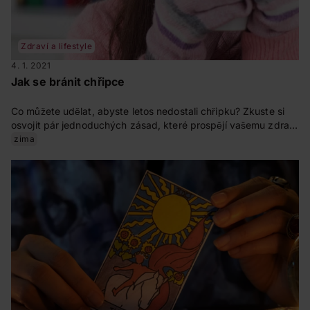
Zdraví a lifestyle
4. 1. 2021
Jak se bránit chřipce
Co můžete udělat, abyste letos nedostali chřipku? Zkuste si
osvojit pár jednoduchých zásad, které prospějí vašemu zdraví
a nedají virům šanci.
zima