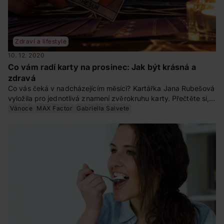
Zdraví a lifestyle
10. 12. 2020
Co vám radí karty na prosinec: Jak být krásná a
zdravá
Co vás čeká v nadcházejícím měsíci? Kartářka Jana Rubešová
vyložila pro jednotlivá znamení zvěrokruhu karty. Přečtěte si,
jak prospějete zdraví a podtrhnete svůj půvab a krásu.
Vánoce
MAX Factor
Gabriella Salvete