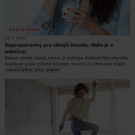
Zdraví a lifestyle
23. 3. 2020
Superpotraviny pro silnější imunitu: Máte je v
ledničce!
Pokud chcete zůstat zdraví, je potřeba dodávat tělu vitaminy.
Dopřávat si tak můžete boostery imunity či rafinované doplňky
stravy. To, co vás udrží v kondici a posílí vaši imunitu najdete i
zdravá výživa
zima
podzim
ve své ledničce!