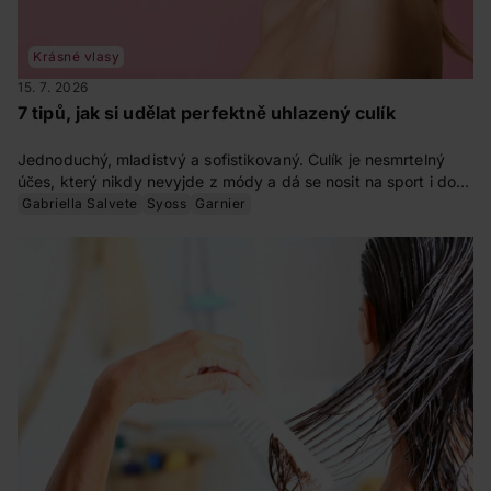
Krásné vlasy
15. 7. 2026
7 tipů, jak si udělat perfektně uhlazený culík
Jednoduchý, mladistvý a sofistikovaný. Culík je nesmrtelný
účes, který nikdy nevyjde z módy a dá se nosit na sport i do
společnosti. Víte, jak si učesat perfektní uhlazený culík?
Gabriella Salvete
Syoss
Garnier
Zkuste to s naším návodem.