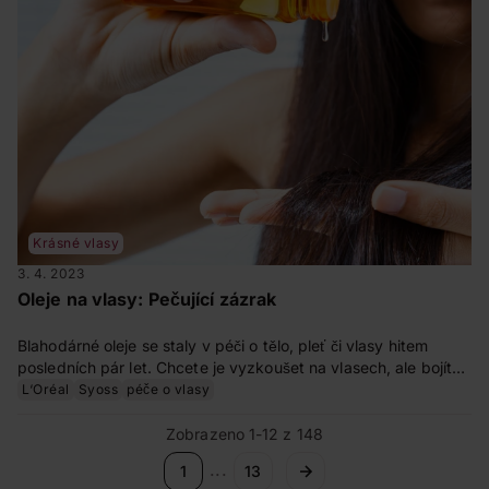
Krásné vlasy
3. 4. 2023
Oleje na vlasy: Pečující zázrak
Blahodárné oleje se staly v péči o tělo, pleť či vlasy hitem
posledních pár let. Chcete je vyzkoušet na vlasech, ale bojíte
se, aby vám namísto krásné hřívy nezbylo jen mastné klubko
L‘Oréal
Syoss
péče o vlasy
vlasů? Jak správně používat pečující oleje na vlasy, jsme se
zeptali expertky Báry Doležalové.
Zobrazeno 1-12 z 148
...
1
13