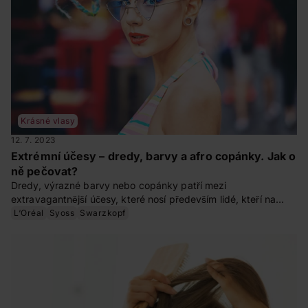
Krásné vlasy
12. 7. 2023
Extrémní účesy – dredy, barvy a afro copánky. Jak o
ně pečovat?
Dredy, výrazné barvy nebo copánky patří mezi
extravagantnější účesy, které nosí především lidé, kteří na
sebe chtějí upoutat pozornost. Ať už přemýšlíte o takovém
L‘Oréal
Syoss
Swarzkopf
účesu, nebo jste jeho hrdými nositeli, měli byste vědět, jak se
o takové vlasy starat a jak účes udržovat. To vše se dozvíte v
našem článku.