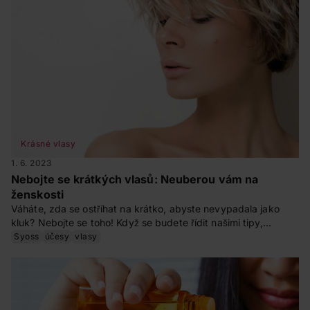
Krásné vlasy
1. 6. 2023
Nebojte se krátkých vlasů: Neuberou vám na
ženskosti
Váháte, zda se ostříhat na krátko, abyste nevypadala jako
kluk? Nebojte se toho! Když se budete řídit našimi tipy,
nešlápnete vedle.
Syoss
účesy
vlasy