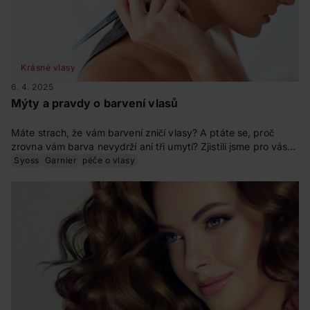
Krásné vlasy
6. 4. 2025
Mýty a pravdy o barvení vlasů
Máte strach, že vám barvení zničí vlasy? A ptáte se, proč
zrovna vám barva nevydrží ani tři umytí? Zjistili jsme pro vás
pravdu o barvení vlasů.
Syoss
Garnier
péče o vlasy