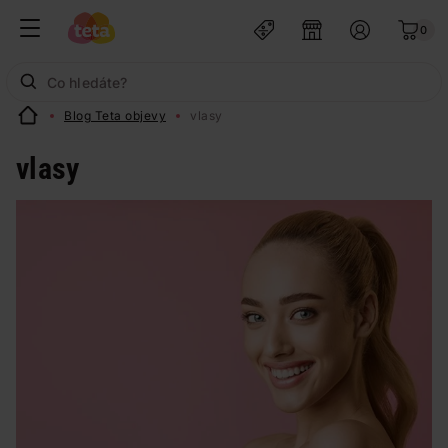
0
Blog Teta objevy
vlasy
vlasy