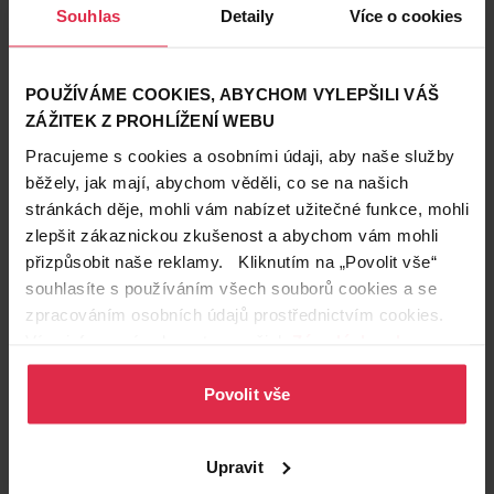
Souhlas
Detaily
Více o cookies
POUŽÍVÁME COOKIES, ABYCHOM VYLEPŠILI VÁŠ
ZÁŽITEK Z PROHLÍŽENÍ WEBU
Pracujeme s cookies a osobními údaji, aby naše služby
Krásné vlasy
běžely, jak mají, abychom věděli, co se na našich
27. 7. 2023
stránkách děje, mohli vám nabízet užitečné funkce, mohli
Henna: Přírodní barvení i péče o vlasy
zlepšit zákaznickou zkušenost a abychom vám mohli
přizpůsobit naše reklamy. Kliknutím na „Povolit vše“
Chcete pečovat o svoje vlasy co nejšetrněji a nezatěžovat je
přípravky se spoustou chemie? V tom případě vsaďte na
souhlasíte s používáním všech souborů cookies a se
hennu! Používala se už před tisíci lety ve starodávném Egyptě
péče o vlasy
vlasy
přírodní kosmetika
zpracováním osobních údajů prostřednictvím cookies.
a její blahodárné účinky fungují stejně dobře i dnes.
Více informací naleznete v našich
Zásadách ochrany
osobních údajů
.
Povolit vše
Upravit