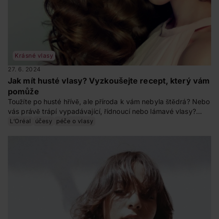
Krásné vlasy
27. 6. 2024
Jak mít husté vlasy? Vyzkoušejte recept, který vám
pomůže
Toužíte po husté hřívě, ale příroda k vám nebyla štědrá? Nebo
vás právě trápí vypadávající, řídnoucí nebo lámavé vlasy?
Nezoufejte! Poradíme vám, jak zvýšit hustotu vlasů.
L‘Oréal
účesy
péče o vlasy