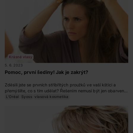
Krásné vlasy
5. 6. 2023
Pomoc, první šediny! Jak je zakrýt?
Zděsili jste se prvních stříbřitých proužků ve vaší kštici a
přemýšlíte, co s tím udělat? Řešením nemusí být jen obarvení,
existují třeba i spreje na šediny či jiné možnosti. Znáte je
L‘Oréal
Syoss
vlasová kosmetika
všechny?