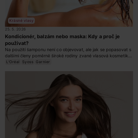
Krásné vlasy
25. 5. 2026
Kondicionér, balzám nebo maska: Kdy a proč je
používat?
Na použití šamponu není co objevovat, ale jak se popasovat s
dalšími členy poměrně široké rodiny zvané vlasová kosmetika?
Dá se zaměnit kondicionér s balzámem? A proč bychom doma
L‘Oréal
Syoss
Garnier
měli mít i masku na vlasy? Na to jsme se zeptali kadeřnice Evy
Znamenáčkové.