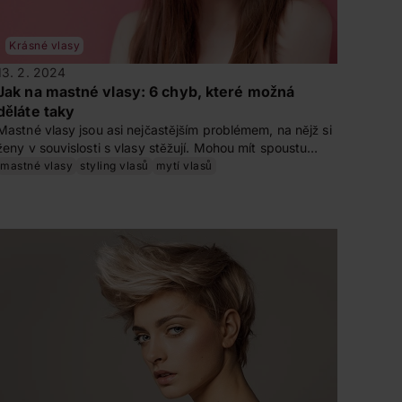
Krásné vlasy
13. 2. 2024
Jak na mastné vlasy: 6 chyb, které možná
děláte taky
Mastné vlasy jsou asi nejčastějším problémem, na nějž si
ženy v souvislosti s vlasy stěžují. Mohou mít spoustu
příčin, od genetických dispozic po hormonální
mastné vlasy
styling vlasů
mytí vlasů
nerovnováhu. Jak o mastné vlasy pečovat, jaké používat
přípravky a jak se jich třeba zbavit? A co dělat s
mastnými vlasy druhý den po mytí?