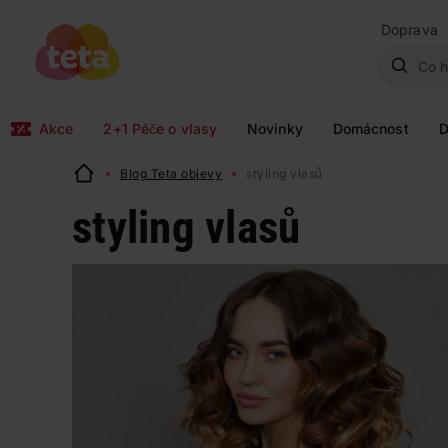
Doprava
Akce
2+1 Péče o vlasy
Novinky
Domácnost
D
Blog Teta objevy
styling vlasů
styling vlasů