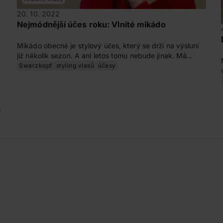
20. 10. 2022
Nejmódnější účes roku: Vlnité mikádo
Mikádo obecně je stylový účes, který se drží na výsluní
již několik sezon. A ani letos tomu nebude jinak. Má
mnoho podob, ovšem hitem letošního roku je jeho vlnitá
Swarzkopf
styling vlasů
účesy
verze, která vypadá velmi žensky. A jakmile vás vlny
přestanou bavit, můžete zkusit buď klasické hladké
mikádo, nebo mokrý vzhled. Fantazii stylingu se meze
nekladou.
,
a