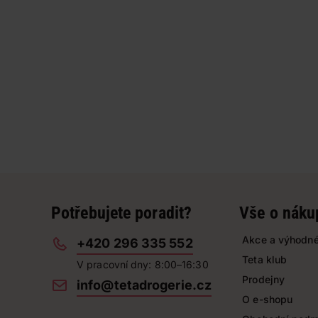
Potřebujete poradit?
Vše o náku
Akce a výhodné
+420 296 335 552
Teta klub
V pracovní dny: 8:00–16:30
Prodejny
info@tetadrogerie.cz
O e-shopu