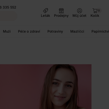
6 335 552
0
Leták
Prodejny
Můj účet
Košík
Muži
Péče o zdraví
Potraviny
Mazlíčci
Papírnictv