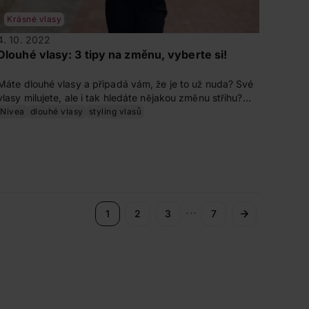
Krásné vlasy
4. 10. 2022
Dlouhé vlasy: 3 tipy na změnu, vyberte si!
Máte dlouhé vlasy a připadá vám, že je to už nuda? Své
vlasy milujete, ale i tak hledáte nějakou změnu střihu?
Pokud se nechcete úplně vzdát délky svých vlasů,
Nivea
dlouhé vlasy
styling vlasů
zkuste naše střihy. Přinášíme vám 3 tipy, jak pomocí
střihu oživit váš vzhled a zachovat hřívu.
...
1
2
3
7