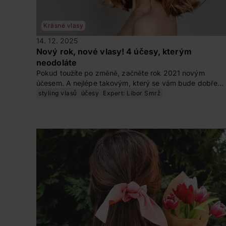
Krásné vlasy
14. 12. 2025
Nový rok, nové vlasy! 4 účesy, kterým
neodoláte
Pokud toužíte po změně, začněte rok 2021 novým
účesem. A nejlépe takovým, který se vám bude dobře
udržovat. Přinášíme vám inspiraci na čtyři střihy, které
styling vlasů
účesy
Expert: Libor Smrž
jsou trendy a skvěle vypadají. Vybírejte podle libosti!