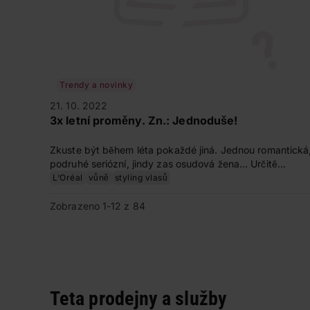
Trendy a novinky
21. 10. 2022
3x letní proměny. Zn.: Jednoduše!
Zkuste být během léta pokaždé jiná. Jednou romantická
podruhé seriózní, jindy zas osudová žena… Určitě
vymyslíte i další varianty, stačí se inspirovat našimi tipy 
L‘Oréal
vůně
styling vlasů
novinkami, které právě přicházejí do prodejen Teta.
Zobrazeno 1-12 z 84
Teta prodejny a služby