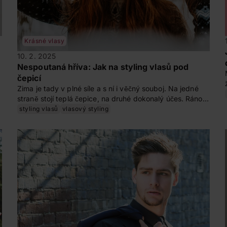
Krásné vlasy
10. 2. 2025
Nespoutaná hříva: Jak na styling vlasů pod
čepicí
Zima je tady v plné síle a s ní i věčný souboj. Na jedné
straně stojí teplá čepice, na druhé dokonalý účes. Ráno
své hřívě dopřejete dokonalý styling, ale venku mrzne,
styling vlasů
vlasový styling
až praští, tak si nasadíte čepici. Po příchodu do práce na
vás v zrcadle kouká místo hladkého účesu vzdorovitý
rebel, který se rozhodl žít vlastním životem. Jak ho
zkrotit?