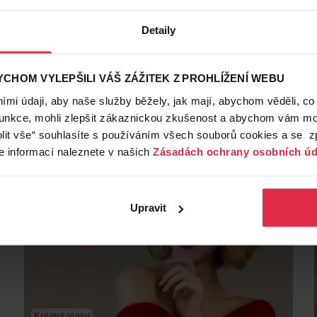
Krásné vlasy
7. 11. 2022
Detaily
Praktický a jednoduchý: culík 3x jinak
Culík je jeden z nejpraktičtějších účesů. Aby nevypadal
CHOM VYLEPŠILI VÁŠ ZÁŽITEK Z PROHLÍŽENÍ WEBU
všedně a nudně, zkuste naše 3 tipy na culík trochu jinak.
S našimi rychlými návody budete vypadat skvěle za
Syoss
Nivea
dlouhé vlasy
mi údaji, aby naše služby běžely, jak mají, abychom věděli, co
každé situace. Zkusíte uhlazený culík, nebo rozverný s
funkce, mohli zlepšit zákaznickou zkušenost a abychom vám moh
copánky? Na jaký culík máte dnes náladu?
lit vše“ souhlasíte s používáním všech souborů cookies a se 
e informací naleznete v našich
Zásadách ochrany osobních úd
Upravit
Krásné vlasy