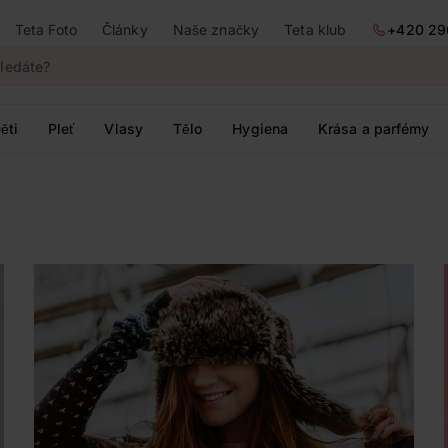
Teta Foto
Články
Naše značky
Teta klub
+420 29
ěti
Pleť
Vlasy
Tělo
Hygiena
Krása a parfémy