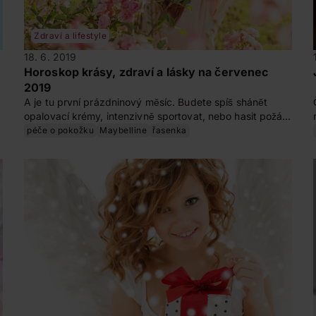
Zdraví a lifestyle
18. 6. 2019
Horoskop krásy, zdraví a lásky na červenec
2019
A je tu první prázdninový měsíc. Budete spíš shánět
opalovací krémy, intenzivně sportovat, nebo hasit požáry
A
ve vztazích? Podrobnosti právě pro vás se dočtete u
péče o pokožku
Maybelline
řasenka
svého znamení zvěrokruhu.