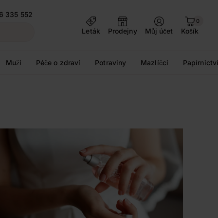
6 335 552
0
Leták
Prodejny
Můj účet
Košík
Muži
Péče o zdraví
Potraviny
Mazlíčci
Papírnictv