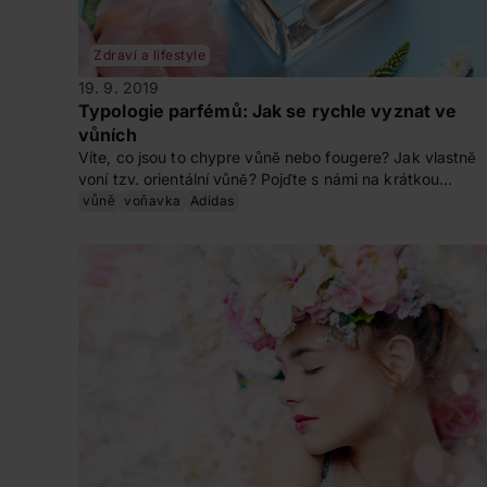
Zdraví a lifestyle
19. 9. 2019
Typologie parfémů: Jak se rychle vyznat ve
vůních
Víte, co jsou to chypre vůně nebo fougere? Jak vlastně
voní tzv. orientální vůně? Pojďte s námi na krátkou
procházku do světa vůní a zorientujte se v parfémech. 
vůně
voňavka
Adidas
příště, až si půjdete koupit novou vůni, už budete vědět.