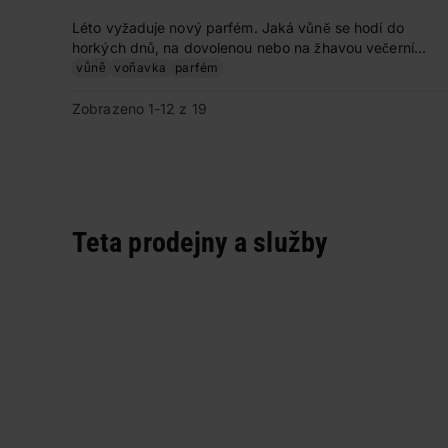
Léto vyžaduje nový parfém. Jaká vůně se hodí do
horkých dnů, na dovolenou nebo na žhavou večerní
party pod širým nebem? S našimi tipy vás úspěch
vůně
voňavka
parfém
nemine.
Zobrazeno 1-12 z 19
Teta prodejny a služby