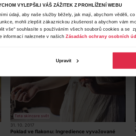
4. 9. 2018
CHOM VYLEPŠILI VÁŠ ZÁŽITEK Z PROHLÍŽENÍ WEBU
Triky, jak neodolatelně vonět po celý den
mi údaji, aby naše služby běžely, jak mají, abychom věděli, co
Která z nás by nechtěla krásně vonět až do pozdních
funkce, mohli zlepšit zákaznickou zkušenost a abychom vám moh
n
večerních hodin i v ten nejuspěchanější den, že? Abyste
lit vše“ souhlasíte s používáním všech souborů cookies a se 
však kvůli tomu nemusela nosit těžké flakony v kabelce,
vůně
voňavka
tělová kosmetika
e informací naleznete v našich
Zásadách ochrany osobních úd
poradíme vám, jak docílit neodolatelné vůně na celý den,
a to i tehdy, když vyrazíte s pouhým psaníčkem.
Upravit
Teta skincare svět
31. 10. 2017
Poklad ve flakonu: Ingredience vyvažované