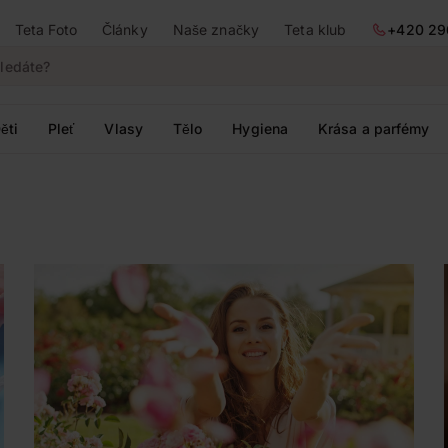
Teta Foto
Články
Naše značky
Teta klub
+420 29
ěti
Pleť
Vlasy
Tělo
Hygiena
Krása a parfémy