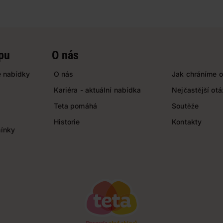
pu
O nás
 nabídky
O nás
Jak chráníme o
Kariéra - aktuální nabídka
Nejčastější ot
Teta pomáhá
Soutěže
Historie
Kontakty
ínky