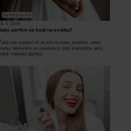
Parfémy a vůně
14. 5. 2019
Jaký parfém se hodí na svatbu?
Čeká vás svatba? Ať už jste nevěsta, družička, nebo
matka některého ze snoubenců, jistě přemýšlíte, jaká
vůně by se hodila na tuhle výjimečnou příležitost.
vůně
voňavka
parfém
Poradíme vám, podle čeho ji vybírat.