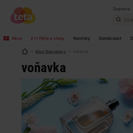
Doprava
Akce
2+1 Péče o vlasy
Novinky
Domácnost
D
Blog Teta objevy
voňavka
voňavka