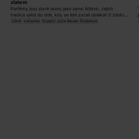
zlatem
Parfémy jsou staré skoro jako samo lidstvo. Jejich
tradice sahá do dob, kdy se lidé začali oblékat či zdobit
ručně dělanými šperky. Kolébkou parfémů byla oblast
vůně
voňavka
Expert: Julie Bauer Šnoblová
dnešního Blízkého a Středního východu, odkud také
mnoho dodnes používaných luxusních ingrediencí
pochází.