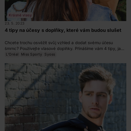
Krásné vlasy
23. 5. 2023
4 tipy na účesy s doplňky, které vám budou slušet
Chcete trochu osvěžit svůj vzhled a dodat svému účesu
šmrnc? Používejte vlasové doplňky. Přinášíme vám 4 tipy, jak
oživit jednoduchý účes pomocí sponek, skřipce, čelenky nebo
L‘Oréal
Miss Sporty
Syoss
šátku. Zkuste to!