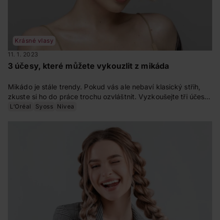
Krásné vlasy
11. 1. 2023
3 účesy, které můžete vykouzlit z mikáda
Mikádo je stále trendy. Pokud vás ale nebaví klasický střih,
zkuste si ho do práce trochu ozvláštnit. Vyzkoušejte tři účesy
pomocí kulmy či žehličky, které můžete vykouzlit z mikáda a
L‘Oréal
Syoss
Nivea
buďte jiná.