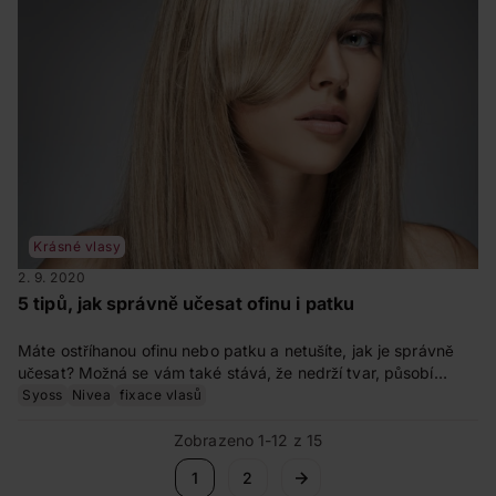
Krásné vlasy
2. 9. 2020
5 tipů, jak správně učesat ofinu i patku
Máte ostříhanou ofinu nebo patku a netušíte, jak je správně
učesat? Možná se vám také stává, že nedrží tvar, působí
zplihle nebo se vlní jinak, než potřebujete. A jak je usměrnit?
Syoss
Nivea
fixace vlasů
Poradíme vám, jak ofinu či patku upravit.
Zobrazeno 1-12 z 15
1
2