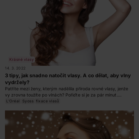
Krásné vlasy
14. 3. 2022
3 tipy, jak snadno natočit vlasy. A co dělat, aby vlny
vydržely?
Patříte mezi ženy, kterým nadělila příroda rovné vlasy, jenže
vy zrovna toužíte po vlnách? Pořiďte si je za pár minut.
Způsobů, jak to udělat, a hlavně zajistit, aby vydržely celý
L‘Oréal
Syoss
fixace vlasů
den, je víc. Zkuste navlnit vlasy kulmou, žehličkou nebo
pomocí slaného spreje. Jak na to?