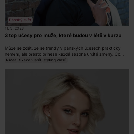
Pánský svět
11. 5. 2023
3 top účesy pro muže, které budou v létě v kurzu
Může se zdát, že se trendy v pánských účesech prakticky
nemění, ale přesto přinese každá sezona určité změny. Co
pofrčí letos v létě? Zkuste naše tři tipy na moderní pánské
Nivea
fixace vlasů
styling vlasů
účesy.