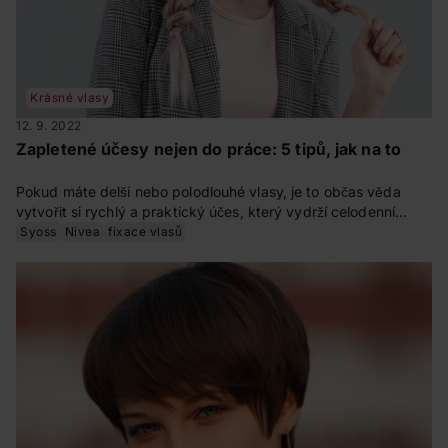
Krásné vlasy
12. 9. 2022
Zapletené účesy nejen do práce: 5 tipů, jak na to
Pokud máte delší nebo polodlouhé vlasy, je to občas věda
vytvořit si rychlý a praktický účes, který vydrží celodenní
pobíhání bez hnutí. Zapomeňte na culík a zkuste naše nápady
Syoss
Nivea
fixace vlasů
na 5 jednoduchých zapletených účesů, které zvládnete hravě
sama doma a nezaberou vám víc než 10 minut.