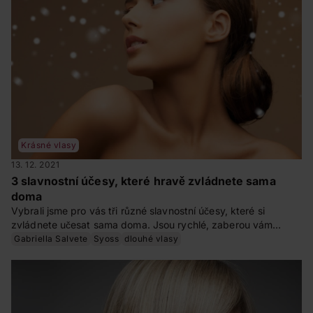
Krásné vlasy
13. 12. 2021
3 slavnostní účesy, které hravě zvládnete sama
doma
Vybrali jsme pro vás tři různé slavnostní účesy, které si
zvládnete učesat sama doma. Jsou rychlé, zaberou vám
opravdu pár minut, vypadají krásně a nepotřebujete k nim
Gabriella Salvete
Syoss
dlouhé vlasy
žádné drahé vybavení.