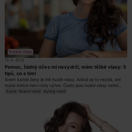
Krásné vlasy
13. 4. 2022
Pomoc, žádný účes mi nevydrží, mám těžké vlasy: 5
tipů, co s tím!
Snem každé ženy je mít husté vlasy. Ačkoli se to nezdá, ani
hustá kštice není vždy výhra. Často jsou husté vlasy velmi
těžké, nepoddajné, nedrží tvar a těžko se jakkoli upravují. Co s
Syoss
fixace vlasů
styling vlasů
tím?