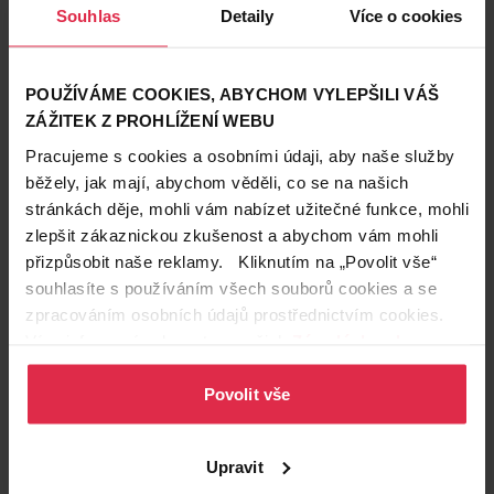
Souhlas
Detaily
Více o cookies
POUŽÍVÁME COOKIES, ABYCHOM VYLEPŠILI VÁŠ
ZÁŽITEK Z PROHLÍŽENÍ WEBU
Pracujeme s cookies a osobními údaji, aby naše služby
Krásné vlasy
běžely, jak mají, abychom věděli, co se na našich
30. 6. 2022
stránkách děje, mohli vám nabízet užitečné funkce, mohli
3 snadné letní drdoly: za 5 minut hotovo!
zlepšit zákaznickou zkušenost a abychom vám mohli
přizpůsobit naše reklamy. Kliknutím na „Povolit vše“
Potřebuje rychlý a efektivní účes? Nemusíte trávit hodinu před
zrcadlem, s našimi tipy na rychlé účesy vám bude stačit
souhlasíte s používáním všech souborů cookies a se
opravdu 5 minut. Zkuste naše úžasné drdoly, s kterými budete
léto
Syoss
Nivea
zpracováním osobních údajů prostřednictvím cookies.
hvězdou na každé letní párty.
Více informací naleznete v našich
Zásadách ochrany
osobních údajů
.
Povolit vše
Upravit