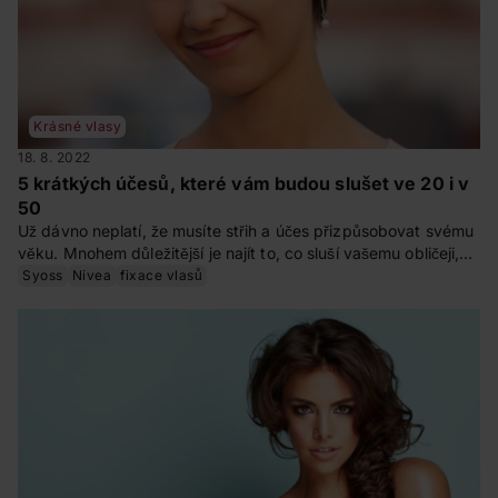
Krásné vlasy
18. 8. 2022
5 krátkých účesů, které vám budou slušet ve 20 i v
50
Už dávno neplatí, že musíte střih a účes přizpůsobovat svému
věku. Mnohem důležitější je najít to, co sluší vašemu obličeji,
co vyhovuje vašemu životnímu stylu a v čem se cítíte dobře.
Syoss
Nivea
fixace vlasů