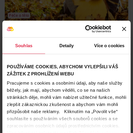
Péče o tělo
26. 9. 2018
Tuto péči na podzim nevynechávejte
Podzim, déšť, přetopené místnosti, vydýchaná fitness centra
Souhlas
Detaily
Více o cookies
a první ranní mrazíky. A také suché ruce, nepříjemně vysušená
pleť a zkrepatělé vlasy. Stačí dodržet pár jednoduchých kroků
péče o ruce
Mixa
péče o pleť
a dopady změn počasí na krásu se vás nebudou týkat!
POUŽÍVÁME COOKIES, ABYCHOM VYLEPŠILI VÁŠ
Zobrazeno 25-25 z 25
ZÁŽITEK Z PROHLÍŽENÍ WEBU
...
1
3
Pracujeme s cookies a osobními údaji, aby naše služby
běžely, jak mají, abychom věděli, co se na našich
stránkách děje, mohli vám nabízet užitečné funkce, mohli
Teta prodejny a služby
zlepšit zákaznickou zkušenost a abychom vám mohli
přizpůsobit naše reklamy. Kliknutím na „Povolit vše“
souhlasíte s používáním všech souborů cookies a se
zpracováním osobních údajů prostřednictvím cookies.
Více informací naleznete v našich
Zásadách ochrany