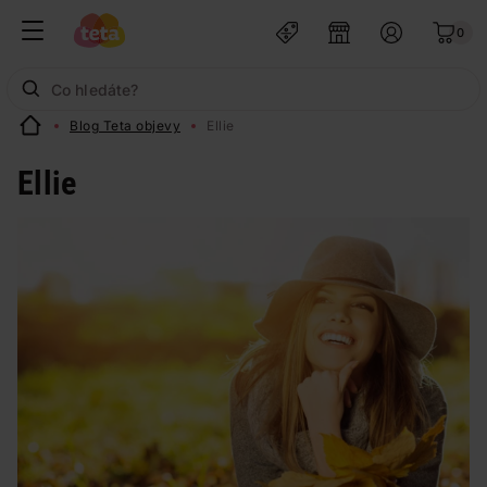
0
Blog Teta objevy
Ellie
Ellie