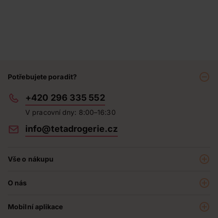
Potřebujete poradit?
+420 296 335 552
V pracovní dny: 8:00–16:30
info@tetadrogerie.cz
Vše o nákupu
Akce a výhodné nabídky
O nás
Teta klub
O nás
Prodejny
Mobilní aplikace
Kariéra - aktuální nabídka