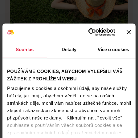
Teta skincare svět
29. 3. 2018
Jarní alergie: Její projevy na pleti
Trápí vás alergie nebo senná rýma? Pak víte, že když
Souhlas
Detaily
Více o cookies
přijde jaro, začnou vás pálit oči a svědit nos. Alergie ale
znamená nejen sennou rýmu, ale také třeba nehezký
Expert: MUDr. Lenka Faltová
ekzém nebo vyrážku. O alergiích jsme si povídali s
POUŽÍVÁME COOKIES, ABYCHOM VYLEPŠILI VÁŠ
Přečíst článek
dermatoložkou MUDr. Lenkou Faltovou.
ZÁŽITEK Z PROHLÍŽENÍ WEBU
Pracujeme s cookies a osobními údaji, aby naše služby
běžely, jak mají, abychom věděli, co se na našich
stránkách děje, mohli vám nabízet užitečné funkce, mohli
zlepšit zákaznickou zkušenost a abychom vám mohli
přizpůsobit naše reklamy. Kliknutím na „Povolit vše“
souhlasíte s používáním všech souborů cookies a se
zpracováním osobních údajů prostřednictvím cookies.