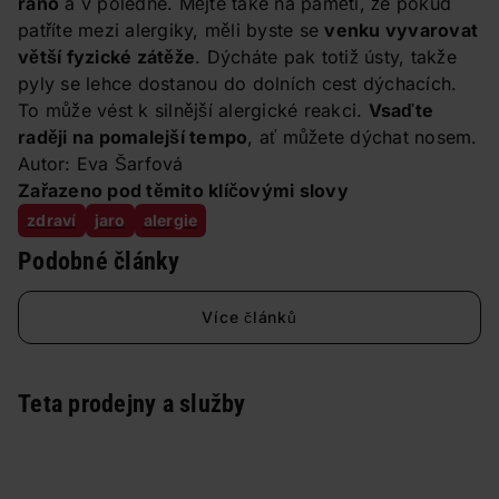
ráno
a v poledne. Mějte také na paměti, že pokud
patříte mezi alergiky, měli byste se
venku vyvarovat
větší fyzické zátěže
. Dýcháte pak totiž ústy, takže
pyly se lehce dostanou do dolních cest dýchacích.
To může vést k silnější alergické reakci.
Vsaďte
raději na pomalejší tempo
, ať můžete dýchat nosem.
Autor: Eva Šarfová
Zařazeno pod těmito klíčovými slovy
zdraví
jaro
alergie
Podobné články
Více článků
Teta prodejny a služby