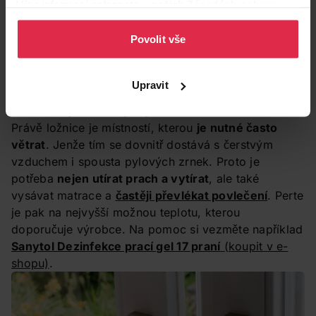
Více informací naleznete v našich
Zásadách ochrany
osobních údajů
.
Povolit vše
Upravit
3. Často převlékejte postele
Právě ložnice je místností, kterou
je nutné často
větrat
. Jenže tím se dovnitř dostává s čerstvým
vzduchem i spousta pylových zrnek. Proto je
potřeba
nejen utírat prach a vytírat
, ale také
vysávat matrace a
častěji převlékat povlečení
. Perte
je pak na nejvyšší možnou teplotu, kterou
doporučuje výrobce. Na pomoc si vezměte například
Sanytol Dezinfekce prací gel 17 praní
(koupit v e-
shopu)
.