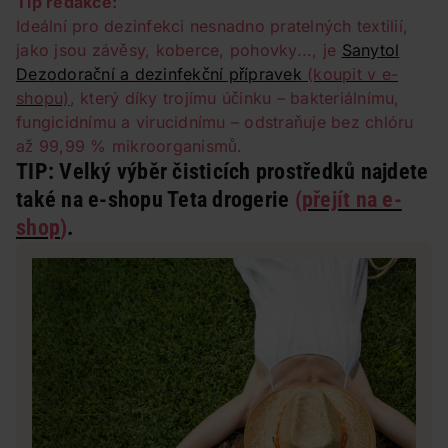
Tip redakce:
Ideální pro dezinfekci nesnadno pratelných textilií,
jako jsou závěsy, koberce, pohovky..., je
Sanytol
Dezodorační a dezinfekční přípravek
(koupit v e-
shopu)
, který díky trojímu účinku – bakteriálnímu,
fungicidnímu a virucidnímu – odstraňuje bez chlóru
až 99,99 % mikroorganismů.
TIP:
Velký výběr
čisticích prostředků
najdete
také na e-shopu
Teta drogerie
(
přejít na e-
shop
)
.