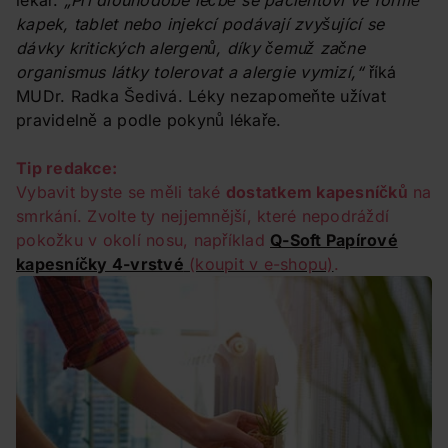
lékař.
„Při dlouhodobé léčbě se pacientovi ve formě
kapek, tablet nebo injekcí podávají zvyšující se
dávky kritických alergenů, díky čemuž začne
organismus látky tolerovat a alergie vymizí,“
říká
MUDr. Radka Šedivá. Léky nezapomeňte užívat
pravidelně a podle pokynů lékaře.
Tip redakce:
Vybavit byste se měli také
dostatkem kapesníčků
na
smrkání. Zvolte ty nejjemnější, které nepodráždí
pokožku v okolí nosu, například
Q-Soft Papírové
kapesníčky 4-vrstvé
(koupit v e-shopu)
.