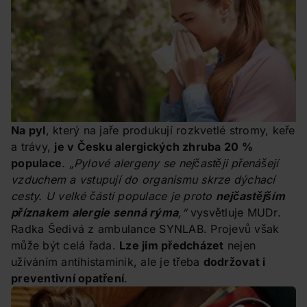
Na pyl
, který na jaře produkují rozkvetlé stromy, keře
a trávy,
je v Česku alergických zhruba 20 %
populace
. „Pylové alergeny se nejčastěji přenášejí
vzduchem a vstupují do organismu skrze dýchací
cesty. U velké části populace je proto
nejčastějším
příznakem alergie senná rýma
,“
vysvětluje MUDr.
Radka Šedivá z ambulance SYNLAB. Projevů však
může být celá řada.
Lze jim předcházet
nejen
užíváním antihistaminik, ale je třeba
dodržovat i
preventivní opatření
.