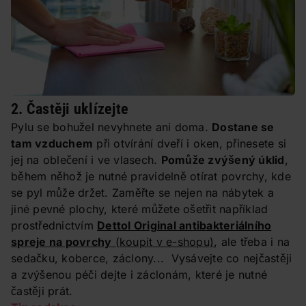
2. Častěji uklízejte
Pylu se bohužel nevyhnete ani doma.
Dostane se
tam vzduchem
při otvírání dveří i oken, přinesete si
jej na oblečení i ve vlasech.
Pomůže zvýšený úklid
,
během něhož je nutné pravidelně otírat povrchy, kde
se pyl může držet. Zaměřte se nejen na nábytek a
jiné pevné plochy, které můžete ošetřit například
prostřednictvím
Dettol Original antibakteriálního
spreje na povrchy
(koupit v e-shopu)
, ale třeba i na
sedačku, koberce, záclony... Vysávejte co nejčastěji
a zvýšenou péči dejte i záclonám, které je nutné
častěji prát.