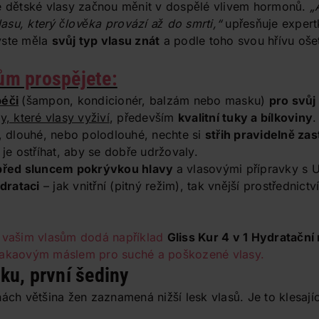
se dětské vlasy začnou měnit v dospělé vlivem hormonů.
„
vlasu, který člověka provází až do smrti,“
upřesňuje expert
yste měla
svůj typ vlasu znát
a podle toho svou hřívu oše
ům prospějete:
péči
(šampon, kondicionér, balzám nebo masku)
pro svůj
y, které vlasy vyživí
, především
kvalitní tuky a bílkoviny
.
é, dlouhé, nebo polodlouhé, nechte si
střih pravidelně zas
 je ostříhat, aby se dobře udržovaly.
 před sluncem pokrývkou hlavy
a vlasovými přípravky s UV
drataci
– jak vnitřní (pitný režim), tak vnější prostřednict
e vašim vlasům dodá například
Gliss Kur 4 v 1 Hydratačn
kakaovým máslem pro suché a poškozené vlasy.
ku, první šediny
nách většina žen zaznamená nižší lesk vlasů. Je to klesají