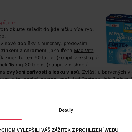
pějete:
roto zkuste zařadit do jídelníčku více ryb,
da.
vinové doplňky s minerály, především
, zinkem a chromem,
jako třeba
MaxiVita
k zinek forte+ 60 tablet
(
koupit v e-shopu
)
nek 15 mg 30 tablet
(
koupit v e-shopu
).
 na
zvýšení zářivosti a lesku vlasů
. Zvlášť u barvených vl
edem, a to ideálně pomocí například
Pantene Hair Biology 
shopu
).
 že
kouření vám krade krásu
, a to i v případě vašich vlasů 
nebo rovnou přestaňte kouřit.
Detaily
5. 6. 2023
Pomoc, první šediny! Jak je zakrýt?
Zděsili jste se prvních stříbřitých proužků ve v
CHOM VYLEPŠILI VÁŠ ZÁŽITEK Z PROHLÍŽENÍ WEBU