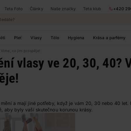
Teta Foto
Články
Naše značky
Teta klub
+420 29
ěti
Pleť
Vlasy
Tělo
Hygiena
Krása a parfémy
 Víme, co jim prospěje!
ní vlasy ve 20, 30, 40? 
ěje!
 mění a mají jiné potřeby, když je vám 20, 30 nebo 40 let.
, aby byly vaší skutečnou korunou krásy.