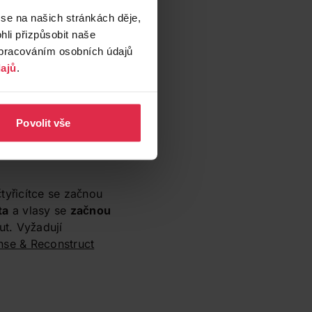
být jen obarvení,
 se na našich stránkách děje,
ti. Znáte je
li přizpůsobit naše
zpracováním osobních údajů
ajů
.
ejem z jojobových
Povolit vše
ance Treat
pro
tyřicítce se začnou
ta
a vlasy se
začnou
ut. Vyžadují
nse & Reconstruct