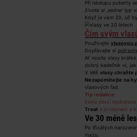
Při nástupu puberty 
života si ‚sedne‘ typ 
Když je vám 20, už b
Čím svým vlas
Používejte
vlasovou 
Dopřávejte si
potravin
Ať nosíte vlasy krátk
dobrý kadeřník ví, jak
V létě
vlasy chraňte
Nezapomínejte na hy
vlasových řad.
Tip redakce:
Extra porci hydratac
Treat
s proteinem a 
Ve 30 méně les
Po třicátých narozeni
mazu.