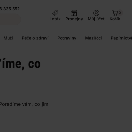
6 335 552
0
Leták
Prodejny
Můj účet
Košík
Muži
Péče o zdraví
Potraviny
Mazlíčci
Papírnictv
Víme, co
 Poradíme vám, co jim