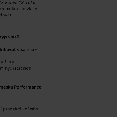
Až kolem 12. roku
ka na krásné vlasy.
třovat.
 typ vlasů.
třihávat
v salonu –
 filtry.
vím hydratačních
í maska Performance
cí produkcí kožního