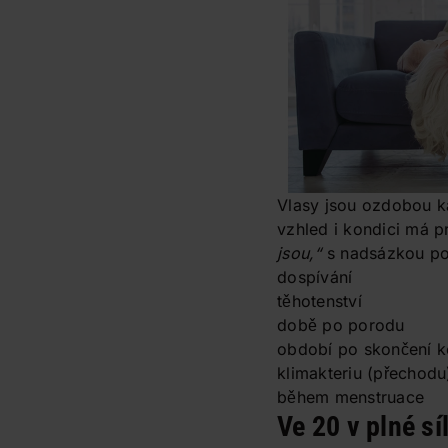
Vlasy jsou ozdobou ka
vzhled i kondici má p
jsou,“
s nadsázkou pot
dospívání
těhotenství
době po porodu
období po skončení k
klimakteriu (přechodu
během menstruace
Ve 20 v plné sí