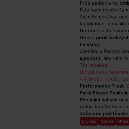
Proti padání a na
pod
Fyto-kofeinovém šamp
Začněte používat uce
kondicionér a masku 
Dobrou službu vám m
Dokud
podíl šedivýc
na vlasy.
Jakmile je šedých vlas
sjednotit
, aby vám to
Tip redakce:
Hloubkovou regeneraci
v e-shopu
), výživu 
Performance Treat
. 
Paris Elseve Posilují
Posilující balzám na 
Autor: Eva Suchomel
Zařazeno pod těmito 
L‘Oréal
Syoss
Gliss