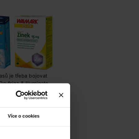
asů je třeba bojovat
De-frizz & Illuminate
- zkuste přejít na
Více o cookies
aší kštici a