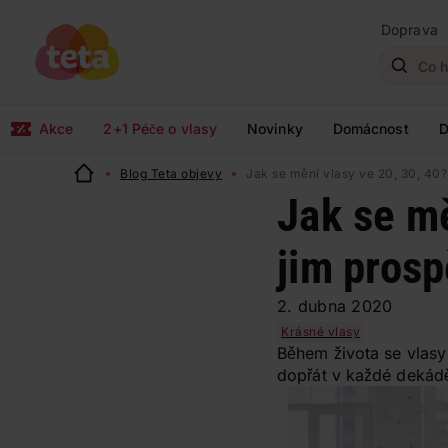
Doprava
Akce
2+1 Péče o vlasy
Novinky
Domácnost
D
Blog Teta objevy
Jak se mění vlasy ve 20, 30, 40?
Jak se mě
jim prosp
2. dubna 2020
Krásné vlasy
Během života se vlasy
dopřát v každé dekádě