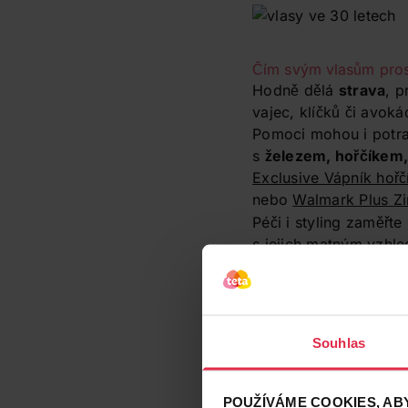
Čím svým vlasům pros
Hodně dělá
strava
, p
vajec, klíčků či avoká
Pomoci mohou i potra
s
železem, hořčíkem
Exclusive Vápník hořčí
nebo
Walmark Plus Zi
Péči i styling zaměřte
s jejich matným vzhl
Šampon
(
koupit v e-
Pokud kouříte, vězte,
bezkouřové varianty, 
Souhlas
POUŽÍVÁME COOKIES, ABY