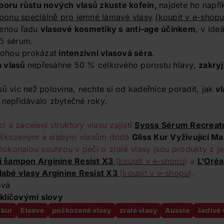
poru růstu nových vlasů zkuste kofein,
najdete ho napří
onu speciálně pro jemné lámavé vlasy
(
koupit v e-shop
lenou řadu
vlasové kosmetiky s anti-age účinkem
, v ide
či sérum.
ohou prokázat
intenzivní vlasová séra
.
h vlasů
nepřesáhne 50 % celkového porostu hlavy,
zakryj
ů víc než polovina, nechte si od kadeřnice poradit, jak
vl
 nepřidávalo zbytečné roky.
 a zacelení struktury vlasu zajistí
Syoss Sérum Recreato
poškozeným a slabým vlasům dodá
Gliss Kur Vyživující Ma
Dokonalou souhrou v péči o zralé vlasy jsou produkty z j
cí šampon Arginine Resist X3
(
koupit v e-shopu
) a
L'Oréa
slabé vlasy Arginine Resist X3
(
koupit v e-shopu
).
ová
klíčovými slovy
 kur
Elseve
poškozené vlasy
zralé vlasy
Aussie
šedivé 