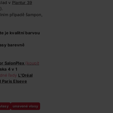
klad v
Plantur 39
u
).
álním případě šampon,
te je kvalitní barvou
asy barevně
r SalonPlex
(
koupit
ska 4 v 1
edné řady
L'Oréal
l Paris Elseve
vlasy
unavené vlasy