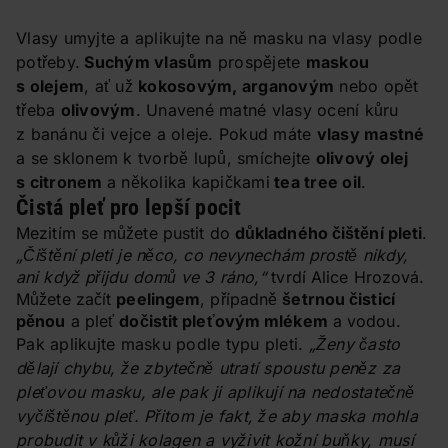
Vlasy umyjte a aplikujte na ně masku na vlasy podle
potřeby.
Suchým vlasům
prospějete
maskou
s olejem
, ať už
kokosovým, arganovým
nebo opět
třeba
olivovým
. Unavené matné vlasy ocení kůru
z banánu či vejce a oleje. Pokud máte
vlasy mastné
a se sklonem k tvorbě lupů, smíchejte
olivový olej
s citronem
a několika kapičkami
tea tree oil
.
Čistá pleť pro lepší pocit
Mezitím se můžete pustit do
důkladného čištění pleti
.
„Čištění pleti je něco, co nevynechám prostě nikdy,
ani když přijdu domů ve 3 ráno,“
tvrdí Alice Hrozová.
Můžete začít
peelingem
, případně
šetrnou čisticí
pěnou
a pleť
dočistit pleťovým mlékem
a vodou.
Pak aplikujte masku podle typu pleti.
„Ženy často
dělají chybu, že zbytečně utratí spoustu peněz za
pleťovou masku, ale pak ji aplikují na nedostatečně
vyčištěnou pleť. Přitom je fakt, že aby maska mohla
probudit v kůži kolagen a vyživit kožní buňky, musí