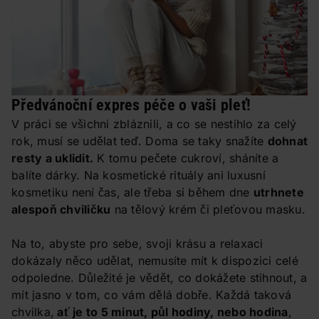
Předvánoční expres péče o vaši pleť!
V práci se všichni zbláznili, a co se nestihlo za celý
rok, musí se udělat teď. Doma se taky snažíte
dohnat
resty a uklidit.
K tomu pečete cukroví, sháníte a
balíte dárky. Na kosmetické rituály ani luxusní
kosmetiku není čas, ale třeba si během dne
utrhnete
alespoň chviličku
na tělový krém či pleťovou masku.
Na to, abyste pro sebe, svoji krásu a relaxaci
dokázaly něco udělat, nemusíte mít k dispozici celé
odpoledne. Důležité je vědět, co dokážete stihnout, a
mít jasno v tom, co vám dělá dobře. Každá taková
chvilka,
ať je to 5 minut, půl hodiny, nebo hodina
,