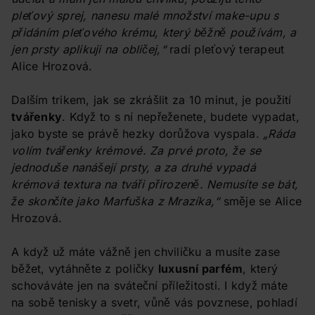
pleťový sprej, nanesu malé množství make-upu s
přidáním pleťového krému, který běžně používám, a
jen prsty aplikuji na obličej,“
radí pleťový terapeut
Alice Hrozová.
Dalším trikem, jak se zkrášlit za 10 minut, je použití
tvářenky
. Když to s ní nepřeženete, budete vypadat,
jako byste se právě hezky dorůžova vyspala.
„Ráda
volím tvářenky krémové. Za prvé proto, že se
jednoduše nanášejí prsty, a za druhé vypadá
krémová textura na tváři přirozeně. Nemusíte se bát,
že skončíte jako Marfuška z Mrazíka,“
směje se Alice
Hrozová.
A když už máte vážně jen chviličku a musíte zase
běžet, vytáhněte z poličky
luxusní parfém
, který
schováváte jen na sváteční příležitosti. I když máte
na sobě tenisky a svetr, vůně vás povznese, pohladí