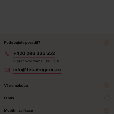
Potřebujete poradit?
+420 296 335 552
V pracovní dny: 8:00–16:30
info@tetadrogerie.cz
Vše o nákupu
Akce a výhodné nabídky
O nás
Teta klub
O nás
Prodejny
Mobilní aplikace