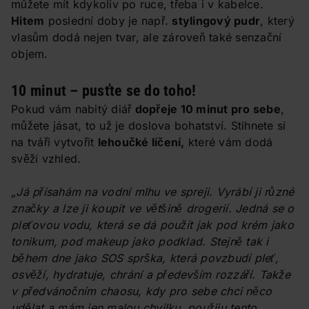
můžete mít kdykoliv po ruce, třeba i v kabelce.
Hitem
poslední doby je např.
stylingový pudr
, který
vlasům dodá nejen tvar, ale zároveň také senzační
objem.
10 minut – pusťte se do toho!
Pokud vám nabitý diář
dopřeje 10 minut pro sebe
,
můžete jásat, to už je doslova bohatství. Stihnete si
na tváři vytvořit
lehoučké líčení,
které vám dodá
svěží vzhled.
„Já přísahám na vodní mlhu ve spreji. Vyrábí ji různé
značky a lze ji koupit ve většině drogerií. Jedná se o
pleťovou vodu, která se dá použít jak pod krém jako
tonikum, pod makeup jako podklad. Stejně tak i
během dne jako SOS sprška, která povzbudí pleť,
osvěží, hydratuje, chrání a především rozzáří. Takže
v předvánočním chaosu, kdy pro sebe chci něco
udělat a mám jen malou chvilku, použiju tento