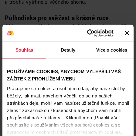
a trochu vytrhne z věčného shonu.
Půlhodinka pro svěžest a krásné ruce
Cítíte se ospalá a bez energie?
Možná vám pomůže
šoková terapie podle Alice Hrozové: „
I když je to
někdy trošku na hraně, věřím, že nejlépe člověka
probere aspoň tříminutová studená sprcha.
Souhlas
Detaily
Více o cookies
Rozproudíte si krev a zlepšíte náladu, na to vsadím
krk.
“
POUŽÍVÁME COOKIES, ABYCHOM VYLEPŠILI VÁŠ
Aby vám
pocit svěžesti a dobré nálady
co nejdéle
ZÁŽITEK Z PROHLÍŽENÍ WEBU
vydržel, namažte se od hlavy až k patě
kvalitním
Pracujeme s cookies a osobními údaji, aby naše služby
tělovým krémem
, ideálně s nějakou svěží vůní.
běžely, jak mají, abychom věděli, co se na našich
Skvělá je například kombinace
zelený čaj
– verbena.
stránkách děje, mohli vám nabízet užitečné funkce, mohli
zlepšit zákaznickou zkušenost a abychom vám mohli
Pak se můžete vrhnout na
domácí
přizpůsobit naše reklamy. Kliknutím na „Povolit vše“
manikúru.
"
Napřed důkladně odlakujte nehty a
souhlasíte s používáním všech souborů cookies a se
zatlačte kůžičky kolem nich. Odstraňte případné
zpracováním osobních údajů prostřednictvím cookies.
nečistoty pod nehty a důkladně je zapilujte do