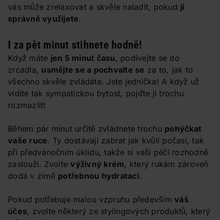
vás může zrelaxovat a skvěle naladit, pokud
ji
správně využijete
.
I za pět minut stihnete hodně!
Když máte
jen 5 minut času
, podívejte se do
zrcadla,
usmějte se a pochvalte se
za to, jak to
všechno skvěle zvládáte. Jste jednička! A když už
vidíte tak sympatickou bytost, pojďte ji trochu
rozmazlit!
Během pár minut určitě zvládnete trochu
pohýčkat
vaše ruce
. Ty dostávají zabrat jak kvůli počasí, tak
při předvánočním úklidu, takže si vaši péči rozhodně
zaslouží. Zvolte
výživný krém
, který rukám zároveň
dodá v zimě
potřebnou hydrataci
.
Pokud potřebuje malou vzpruhu především
váš
účes
, zvolte některý ze stylingových produktů, který