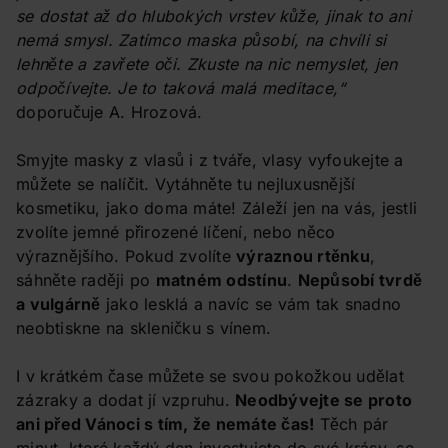
se dostat až do hlubokých vrstev kůže, jinak to ani
nemá smysl. Zatímco maska působí, na chvíli si
lehněte a zavřete oči. Zkuste na nic nemyslet, jen
odpočívejte. Je to taková malá meditace,“
doporučuje A. Hrozová.
Smyjte masky z vlasů i z tváře, vlasy vyfoukejte a
můžete se nalíčit. Vytáhněte tu nejluxusnější
kosmetiku, jako doma máte! Záleží jen na vás, jestli
zvolíte jemné přirozené líčení, nebo něco
výraznějšího. Pokud zvolíte
výraznou rtěnku
,
sáhněte raději po
matném odstínu
.
Nepůsobí tvrdě
a vulgárně
jako lesklá a navíc se vám tak snadno
neobtiskne na skleničku s vínem.
I v krátkém čase můžete se svou pokožkou udělat
zázraky a dodat jí vzpruhu.
Neodbývejte se proto
ani před Vánoci s tím, že nemáte čas!
Těch pár