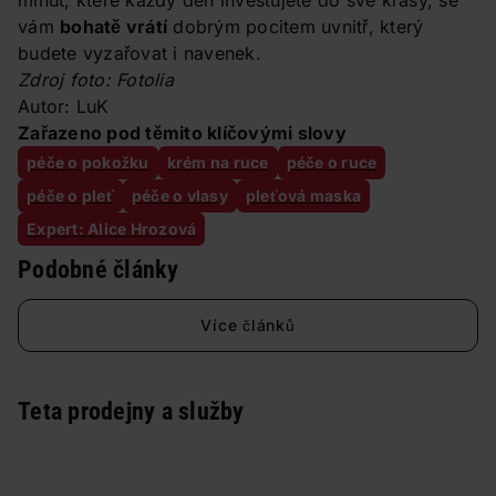
minut, které každý den investujete do své krásy, se
vám
bohatě vrátí
dobrým pocitem uvnitř, který
budete vyzařovat i navenek.
Zdroj foto: Fotolia
Autor: LuK
Zařazeno pod těmito klíčovými slovy
péče o pokožku
krém na ruce
péče o ruce
péče o pleť
péče o vlasy
pleťová maska
Expert: Alice Hrozová
Podobné články
Více článků
Teta prodejny a služby