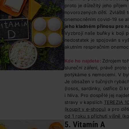
proto je důležitý jeho příjem
novorozených dětí. Zvláště t
onemocněním covid-19 se ale
jeho kladném přínosu pro n
Vyzbrojí naše buňky k boji pr
nedostatek je spojován s vyš
akutním respiračním onemoc
Kde ho najdete:
Zdrojem toh
sluneční záření, právě proto
potýkáme s nemocemi. V byl
Je obsažen v tučných rybác
(losos, sardinky, ústřice či 
i hlíva. Pro dospělé jej najd
stravy v kapslích
TEREZIA 10
(koupit v e-shopu)
a pro dět
od 1 roku s příchutí višně
(ko
5. Vitamín A