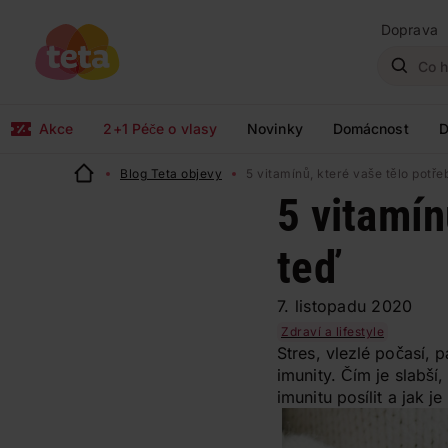
Doprava
Akce
2+1 Péče o vlasy
Novinky
Domácnost
D
Blog Teta objevy
5 vitamínů, které vaše tělo potře
5 vitamín
teď
7. listopadu 2020
Zdraví a lifestyle
Stres, vlezlé počasí, 
imunity. Čím je slabší
imunitu posílit a jak je