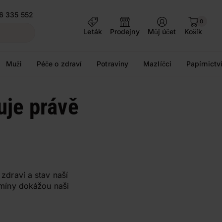
6 335 552
0
Leták
Prodejny
Můj účet
Košík
Muži
Péče o zdraví
Potraviny
Mazlíčci
Papírnictv
uje právě
 zdraví a stav naší
tamíny dokážou naši