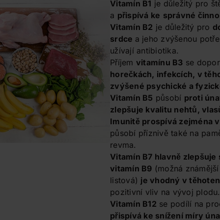
Vitamín B1
je důležitý pro š
a
přispívá ke
správné činno
Vitamín B2
je důležitý pro
d
srdce
a jeho zvýšenou potřeb
užívají antibiotika.
Příjem
vitamínu B3
se dopor
horečkách, infekcích, v těh
zvýšené psychické a fyzick
Vitamín B5
působí
proti úna
zlepšuje kvalitu nehtů, vlas
Imunitě prospívá zejména v
působí příznivě také na pam
revma.
Vitamín B7 hlavně zlepšuje
vitamín B9
(možná známější
listová)
je vhodný v těhoten
pozitivní vliv na vývoj plodu
Vitamín B12
se podílí na pro
přispívá ke snížení míry ún