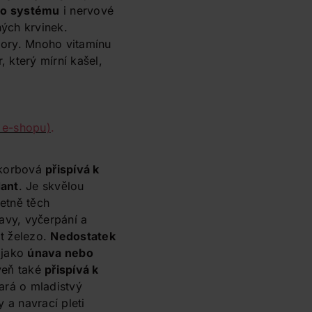
ího systému
i nervové
ých krvinek.
mbory. Mnoho vitamínu
 který mírní kašel,
 e-shopu)
.
skorbová
přispívá k
dant
. Je skvělou
etně těch
navy, vyčerpání a
t železo.
Nedostatek
 jako
únava nebo
veň také
přispívá k
tará o mladistvý
y a navrací pleti