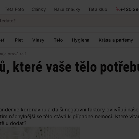
Teta Foto
Články
Naše značky
Teta klub
+420 29
ěti
Pleť
Vlasy
Tělo
Hygiena
Krása a parfémy
buje právě teď
ů, které vaše tělo potřeb
pandemie koronaviru a další negativní faktory ovlivňují naše
, tím náchylnější se tělo stává k případné nemoci. Které vi
 tělu dodat?