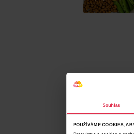
Souhlas
POUŽÍVÁME COOKIES, ABY
Pracujeme s cookies a osobní