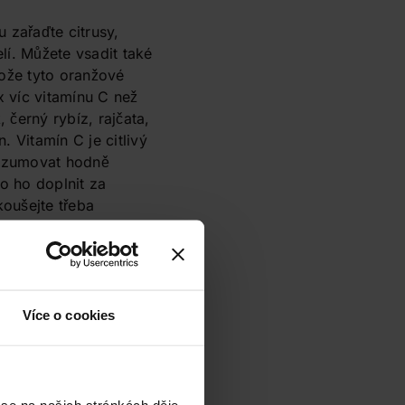
u zařaďte citrusy,
lí. Můžete vsadit také
tože tyto oranžové
 víc vitamínu C než
 černý rybíz, rajčata,
. Vitamín C je citlivý
konzumovat hodně
o ho doplnit za
oušejte třeba
00 mg + rakytník
sahují přírodní extrakt
Více o cookies
n C
račné účinky. Jedná
, která s pletí
 se na našich stránkách děje,