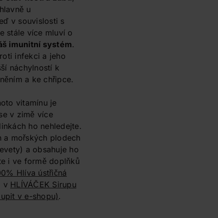
 hlavně u
eď v souvislosti s
 stále více mluví o
áš imunitní systém
.
oti infekci a jeho
ší náchylností k
něním a ke chřipce.
oto vitamínu je
 se v zimě více
inkách ho nehledejte.
h a mořských plodech
krevety) a obsahuje ho
ete i ve formě doplňků
0% Hlíva ústřičná
i v
HLÍVÁČEK Sirupu
upit v e-shopu)
.