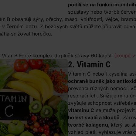
podílí se na funkci imunitn
soustavy nebo tvorbě červen
ín B obsahují sýry, ořechy, maso, vnitřnosti, vejce, bra
 i v černém bezu. Z bezových květů můžete připravit odvar,
máhá snižovat horečku.
d
Vitar B Forte komplex doplněk stravy 60 kapslí
(koupit v
2. Vitamín C
Vitamín C neboli kyselina a
ochraně buněk jako antioxi
prevencí různých nemocí, vč
respiračních. Snižuje míru ú
zvyšuje schopnost vstřebáva
vitamínu C
se může projevit
bolest svalů a kloubů
. Záro
tvorbě kolagenu,
který se s
vzhled pleti, vyhlazuje vrásk