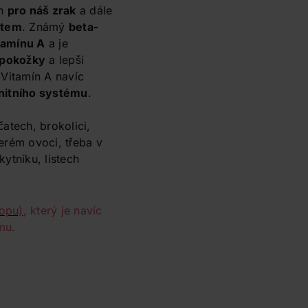
ín
pro náš zrak
a dále
ntem
. Známý
beta-
tamínu A
a je
 pokožky
a lepší
 Vitamín A navíc
nitního systému
.
čatech, brokolici,
erém ovoci, třeba v
ytníku, listech
.
hopu)
, který je navíc
mu.