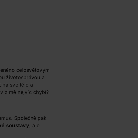
ořeněno celosvětovým
ou životosprávou a
 na své tělo a
v zimě nejvíc chybí?
ismus. Společně pak
ové soustavy
, ale