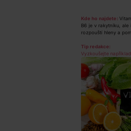
Kde ho najdete:
Vitam
B6 je v rakytníku, ale
rozpouští hleny a po
Tip redakce:
Vyzkoušejte napříkla