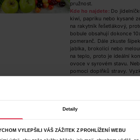
pružnost.
Kde ho najdete:
Do jídelníčk
kiwi, papriku nebo kysané ze
na rakytník řešetlákový, pro
bobule obsahují dokonce 10x
pomeranč. Dále zkuste šípek,
jablka, brokolici nebo meloun
na teplo, proto je ideální 
ovoce v syrovém stavu. Neb
pomoci doplňků stravy. Vyzk
MaxiVita Herbal Vitamin C 6
(koupit v e-shopu)
, které ob
z rakytníku.
Detaily
3. 9. 2019
7 důvodů, proč v kosmetice hledat vitami
O vitaminu C v kosmetice se říká, že má záz
CHOM VYLEPŠILI VÁŠ ZÁŽITEK Z PROHLÍŽENÍ WEBU
se o jednu z nejúčinnějších látek v produktech
mi údaji, aby naše služby běžely, jak mají, abychom věděli, co