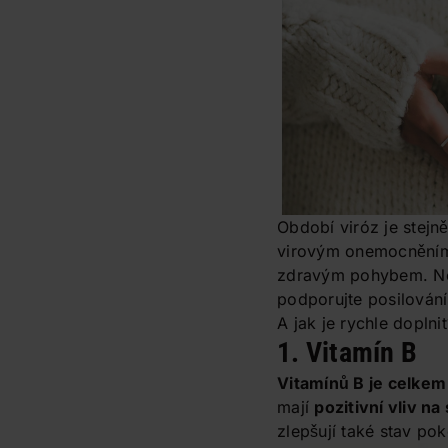
Období viróz je stejn
virovým onemocněním.
zdravým pohybem. Nene
podporujte posilování
A jak je rychle doplnit
1. Vitamín B
Vitamínů B je celkem
mají
pozitivní vliv n
zlepšují také stav po