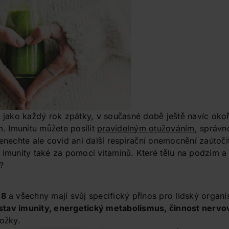
ě jako každý rok zpátky, v současné době ještě navíc ok
 Imunitu můžete posílit
pravidelným otužováním
, správn
chte ale covid ani další respirační onemocnění zaútočit
 imunity také za pomoci vitamínů. Které tělu na podzim a 
?
 8
a všechny mají svůj specifický přínos pro lidský organ
a stav imunity, energetický metabolismus, činnost nerv
kožky.