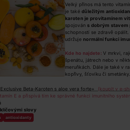
Velký přínos má tento vitam
je také
důležitým antioxida
karoten je provitamínem vi
spojován
s dobrým stavem
schopností se zdravě opálit.
udržuje
normální funkci imu
Kde ho najdete:
V mrkvi, raj
špenátu, játrech nebo v někt
meruňkách. Dále je také v rak
kopřivy, šťovíku či smetánky
 Exclusive Beta-Karoten s aloe vera forte+
(koupit v e-s
tamín E a přispívá tím ke správné funkci imunitního systé
á
klíčovými slovy
m
antioxidanty