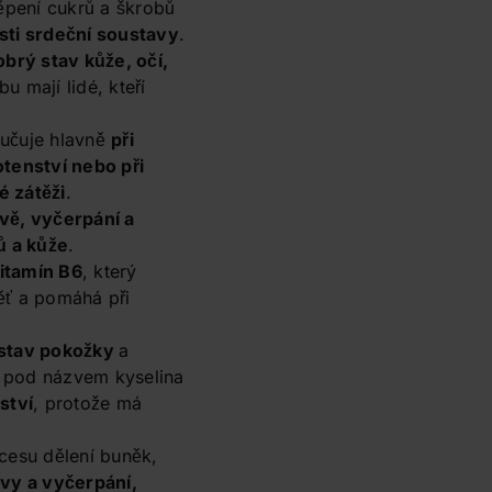
těpení cukrů a škrobů
sti srdeční soustavy
.
obrý stav kůže, očí,
u mají lidé, kteří
učuje hlavně
při
otenství nebo při
é zátěži
.
vě, vyčerpání a
ů a kůže
.
itamín B6
, který
ěť a pomáhá při
 stav pokožky
a
 pod názvem kyselina
ství
, protože má
.
cesu dělení buněk,
avy a vyčerpání,