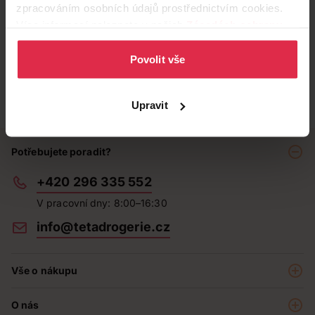
zpracováním osobních údajů prostřednictvím cookies.
Více informací naleznete v našich
Zásadách ochrany
osobních údajů
.
Povolit vše
Upravit
Potřebujete poradit?
+420 296 335 552
V pracovní dny: 8:00–16:30
info@tetadrogerie.cz
Vše o nákupu
Akce a výhodné nabídky
O nás